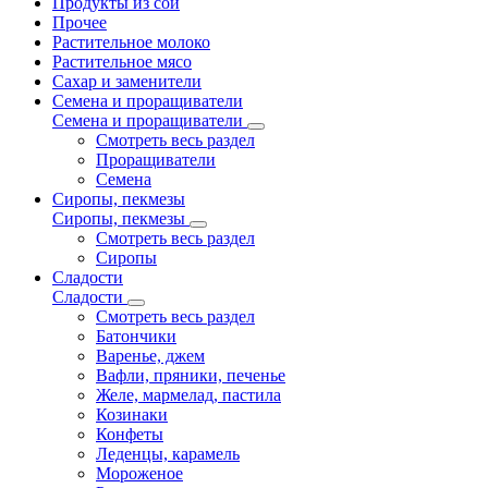
Продукты из сои
Прочее
Растительное молоко
Растительное мясо
Сахар и заменители
Семена и проращиватели
Семена и проращиватели
Смотреть весь раздел
Проращиватели
Семена
Сиропы, пекмезы
Сиропы, пекмезы
Смотреть весь раздел
Сиропы
Сладости
Сладости
Смотреть весь раздел
Батончики
Варенье, джем
Вафли, пряники, печенье
Желе, мармелад, пастила
Козинаки
Конфеты
Леденцы, карамель
Мороженое