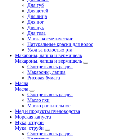
Для губ
Для детей
Для лица
Для ног
Для рук
Для тела
Масла косметические
Натуральные краски для волос
Уход за полостью рта
Макароны, лапша и вермишель
Макароны, лапша и вермишель
Смотреть весь раздел
Макароны, лапша
Рисовая бумага
Масла
Масла
Смотреть весь раздел
Масло гхи
Масло растительное
Мед и продукты пчеловодства
Морская капуста
Мука, отруби
Мука, отруби
Смотреть весь раздел