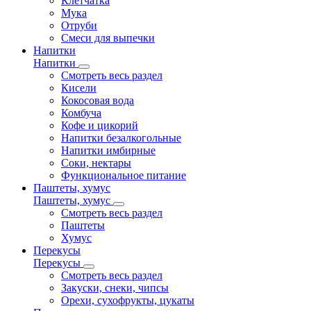
Клетчатка
Мука
Отруби
Смеси для выпечки
Напитки
Напитки
Смотреть весь раздел
Кисели
Кокосовая вода
Комбуча
Кофе и цикорий
Напитки безалкогольные
Напитки имбирные
Соки, нектары
Функциональное питание
Паштеты, хумус
Паштеты, хумус
Смотреть весь раздел
Паштеты
Хумус
Перекусы
Перекусы
Смотреть весь раздел
Закуски, снеки, чипсы
Орехи, сухофрукты, цукаты