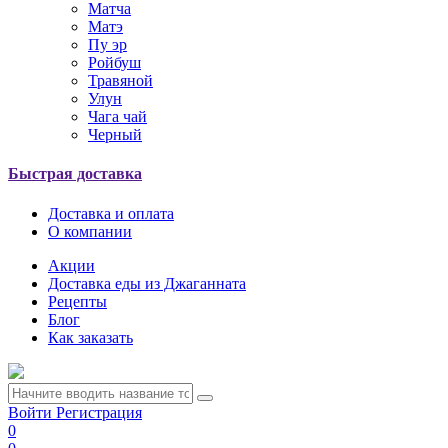
Матча
Матэ
Пу эр
Ройбуш
Травяной
Улун
Чага чай
Черный
Быстрая доставка
Доставка и оплата
О компании
Акции
Доставка еды из Джаганната
Рецепты
Блог
Как заказать
Войти
Регистрация
0