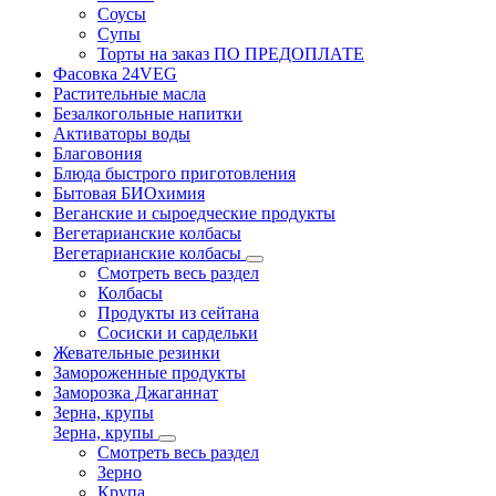
Соусы
Супы
Торты на заказ ПО ПРЕДОПЛАТЕ
Фасовка 24VEG
Растительные масла
Безалкогольные напитки
Активаторы воды
Благовония
Блюда быстрого приготовления
Бытовая БИОхимия
Веганские и сыроедческие продукты
Вегетарианские колбасы
Вегетарианские колбасы
Смотреть весь раздел
Колбасы
Продукты из сейтана
Сосиски и сардельки
Жевательные резинки
Замороженные продукты
Заморозка Джаганнат
Зерна, крупы
Зерна, крупы
Смотреть весь раздел
Зерно
Крупа