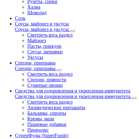
Рулеты, снеки
Халва
Шоколад
Соль
Соусы, майонез и уксусы
Соусы, майонез и уксусы
Смотреть весь раздел
Майонез
Пасты, пиккули
Соусы, заправки
Уксусы
Специи, приправы
Специи, приправы
Смотреть весь раздел
Специи, пряности
Сушеные овощи
Средства для оздоровления и укрепления иммунитета
Средства для оздоровления и укрепления иммунитета
Смотреть весь раздел
Аюрведические препараты
Бальзамы, сиропы
Кремы, мази
Пищевые добавки
Прополис
СуперФуды (SuperFoods)