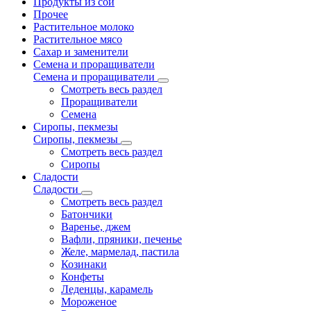
Продукты из сои
Прочее
Растительное молоко
Растительное мясо
Сахар и заменители
Семена и проращиватели
Семена и проращиватели
Смотреть весь раздел
Проращиватели
Семена
Сиропы, пекмезы
Сиропы, пекмезы
Смотреть весь раздел
Сиропы
Сладости
Сладости
Смотреть весь раздел
Батончики
Варенье, джем
Вафли, пряники, печенье
Желе, мармелад, пастила
Козинаки
Конфеты
Леденцы, карамель
Мороженое