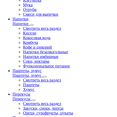
Клетчатка
Мука
Отруби
Смеси для выпечки
Напитки
Напитки
Смотреть весь раздел
Кисели
Кокосовая вода
Комбуча
Кофе и цикорий
Напитки безалкогольные
Напитки имбирные
Соки, нектары
Функциональное питание
Паштеты, хумус
Паштеты, хумус
Смотреть весь раздел
Паштеты
Хумус
Перекусы
Перекусы
Смотреть весь раздел
Закуски, снеки, чипсы
Орехи, сухофрукты, цукаты