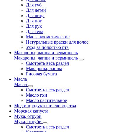
Для губ
Для детей
Для лица
Для ног
Для рук
Для тела
Масла косметические
Натуральные краски для волос
Уход за полостью рта
Макароны, лапша и вермишель
Макароны, лапша и вермишель
Смотреть весь раздел
Макароны, лапша
Рисовая бумага
Масла
Масла
Смотреть весь раздел
Масло гхи
Масло растительное
Мед и продукты пчеловодства
Морская капуста
Мука, отруби
Мука, отруби
Смотреть весь раздел