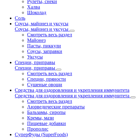
Рулеты, снеки
Халва
Шоколад
Соль
Соусы, майонез и уксусы
Соусы, майонез и уксусы
Смотреть весь раздел
Майонез
Пасты, пиккули
Соусы, заправки
Уксусы
Специи, приправы
Специи, приправы
Смотреть весь раздел
Специи, пряности
Сушеные овощи
Средства для оздоровления и укрепления иммунитета
Средства для оздоровления и укрепления иммунитета
Смотреть весь раздел
Аюрведические препараты
Бальзамы, сиропы
Кремы, мази
Пищевые добавки
Прополис
СуперФуды (SuperFoods)