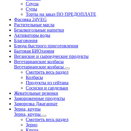
Соусы
Супы
Торты на заказ ПО ПРЕДОПЛАТЕ
Фасовка 24VEG
Растительные масла
Безалкогольные напитки
Активаторы воды
Благовония
Блюда быстрого приготовления
Бытовая БИОхимия
Веганские и сыроедческие продукты
Вегетарианские колбасы
Вегетарианские колбасы
Смотреть весь раздел
Колбасы
Продукты из сейтана
Сосиски и сардельки
Жевательные резинки
Замороженные продукты
Заморозка Джаганнат
Зерна, крупы
Зерна, крупы
Смотреть весь раздел
Зерно
Крупа