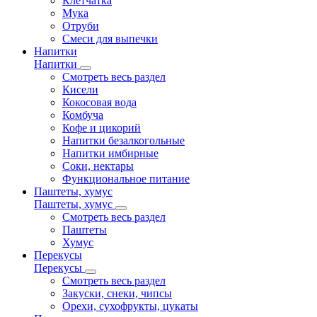
Клетчатка
Мука
Отруби
Смеси для выпечки
Напитки
Напитки
Смотреть весь раздел
Кисели
Кокосовая вода
Комбуча
Кофе и цикорий
Напитки безалкогольные
Напитки имбирные
Соки, нектары
Функциональное питание
Паштеты, хумус
Паштеты, хумус
Смотреть весь раздел
Паштеты
Хумус
Перекусы
Перекусы
Смотреть весь раздел
Закуски, снеки, чипсы
Орехи, сухофрукты, цукаты