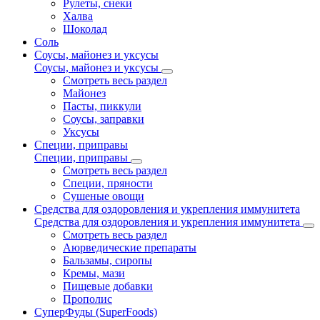
Рулеты, снеки
Халва
Шоколад
Соль
Соусы, майонез и уксусы
Соусы, майонез и уксусы
Смотреть весь раздел
Майонез
Пасты, пиккули
Соусы, заправки
Уксусы
Специи, приправы
Специи, приправы
Смотреть весь раздел
Специи, пряности
Сушеные овощи
Средства для оздоровления и укрепления иммунитета
Средства для оздоровления и укрепления иммунитета
Смотреть весь раздел
Аюрведические препараты
Бальзамы, сиропы
Кремы, мази
Пищевые добавки
Прополис
СуперФуды (SuperFoods)