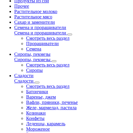
Продукты из сои
Прочее
Растительное молоко
Растительное мясо
Сахар и заменители
Семена и проращиватели
Семена и проращиватели
Смотреть весь раздел
Проращиватели
Семена
Сиропы, пекмезы
Сиропы, пекмезы
Смотреть весь раздел
Сиропы
Сладости
Сладости
Смотреть весь раздел
Батончики
Варенье, джем
Вафли, пряники, печенье
Желе, мармелад, пастила
Козинаки
Конфеты
Леденцы, карамель
Мороженое