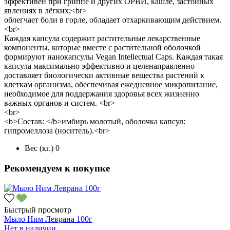
эффективен при гриппе и других ОРВИ, кашле, застойных
явлениях в лёгких;<br>
облегчает боли в горле, обладает отхаркивающим действием.
<br>
Каждая капсула содержит растительные лекарственные
компоненты, которые вместе с растительной оболочкой
формируют нанокапсулы Vegan Intellectual Caps. Каждая такая
капсула максимально эффективно и целенаправленно
доставляет биологически активные вещества растений к
клеткам организма, обеспечивая ежедневное микропитание,
необходимое для поддержания здоровья всех жизненно
важных органов и систем. <br>
<br>
<b>Состав: </b>имбирь молотый, оболочка капсул:
гипромеллоза (носитель).<br>
Вес (кг.)
0
Рекомендуем к покупке
Быстрый просмотр
Мыло Ним Леврана 100г
Нет в наличии