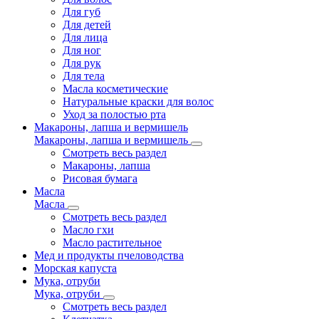
Для губ
Для детей
Для лица
Для ног
Для рук
Для тела
Масла косметические
Натуральные краски для волос
Уход за полостью рта
Макароны, лапша и вермишель
Макароны, лапша и вермишель
Смотреть весь раздел
Макароны, лапша
Рисовая бумага
Масла
Масла
Смотреть весь раздел
Масло гхи
Масло растительное
Мед и продукты пчеловодства
Морская капуста
Мука, отруби
Мука, отруби
Смотреть весь раздел