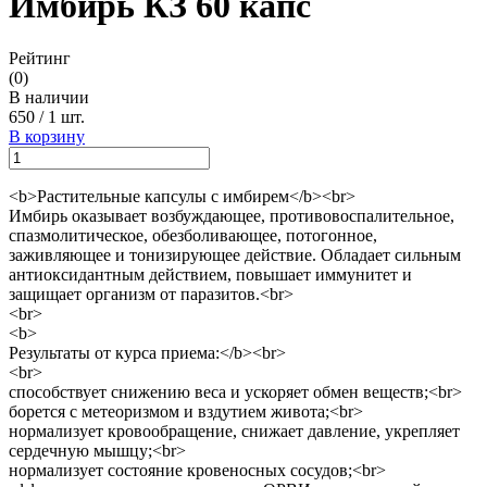
Имбирь КЗ 60 капс
Рейтинг
(0)
В наличии
650
/
1 шт.
В корзину
<b>Растительные капсулы с имбирем</b><br>
Имбирь оказывает возбуждающее, противовоспалительное,
спазмолитическое, обезболивающее, потогонное,
заживляющее и тонизирующее действие. Обладает сильным
антиоксидантным действием, повышает иммунитет и
защищает организм от паразитов.<br>
<br>
<b>
Результаты от курса приема:</b><br>
<br>
способствует снижению веса и ускоряет обмен веществ;<br>
борется с метеоризмом и вздутием живота;<br>
нормализует кровообращение, снижает давление, укрепляет
сердечную мышцу;<br>
нормализует состояние кровеносных сосудов;<br>