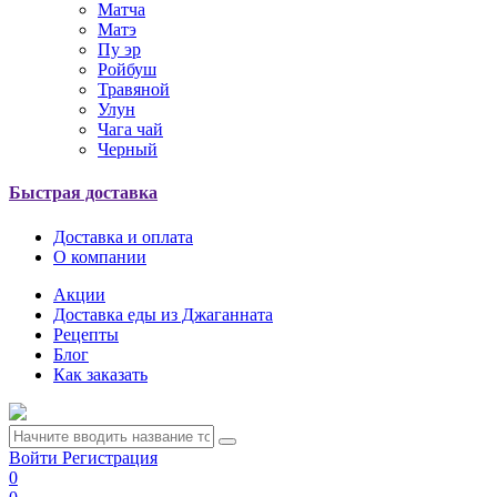
Матча
Матэ
Пу эр
Ройбуш
Травяной
Улун
Чага чай
Черный
Быстрая доставка
Доставка и оплата
О компании
Акции
Доставка еды из Джаганната
Рецепты
Блог
Как заказать
Войти
Регистрация
0