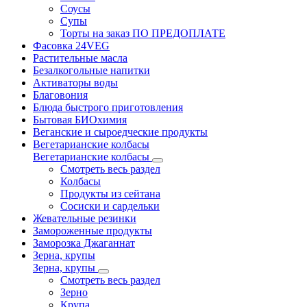
Соусы
Супы
Торты на заказ ПО ПРЕДОПЛАТЕ
Фасовка 24VEG
Растительные масла
Безалкогольные напитки
Активаторы воды
Благовония
Блюда быстрого приготовления
Бытовая БИОхимия
Веганские и сыроедческие продукты
Вегетарианские колбасы
Вегетарианские колбасы
Смотреть весь раздел
Колбасы
Продукты из сейтана
Сосиски и сардельки
Жевательные резинки
Замороженные продукты
Заморозка Джаганнат
Зерна, крупы
Зерна, крупы
Смотреть весь раздел
Зерно
Крупа