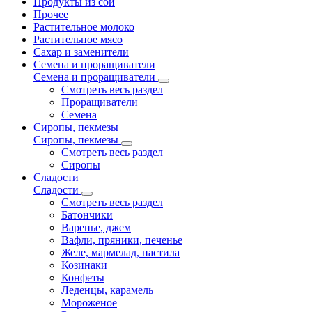
Продукты из сои
Прочее
Растительное молоко
Растительное мясо
Сахар и заменители
Семена и проращиватели
Семена и проращиватели
Смотреть весь раздел
Проращиватели
Семена
Сиропы, пекмезы
Сиропы, пекмезы
Смотреть весь раздел
Сиропы
Сладости
Сладости
Смотреть весь раздел
Батончики
Варенье, джем
Вафли, пряники, печенье
Желе, мармелад, пастила
Козинаки
Конфеты
Леденцы, карамель
Мороженое