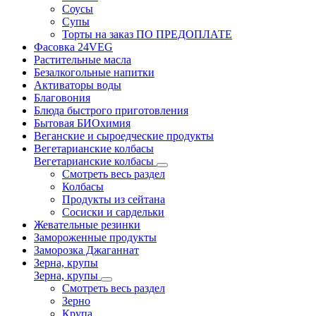
Соусы
Супы
Торты на заказ ПО ПРЕДОПЛАТЕ
Фасовка 24VEG
Растительные масла
Безалкогольные напитки
Активаторы воды
Благовония
Блюда быстрого приготовления
Бытовая БИОхимия
Веганские и сыроедческие продукты
Вегетарианские колбасы
Вегетарианские колбасы
Смотреть весь раздел
Колбасы
Продукты из сейтана
Сосиски и сардельки
Жевательные резинки
Замороженные продукты
Заморозка Джаганнат
Зерна, крупы
Зерна, крупы
Смотреть весь раздел
Зерно
Крупа