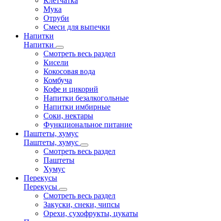
Клетчатка
Мука
Отруби
Смеси для выпечки
Напитки
Напитки
Смотреть весь раздел
Кисели
Кокосовая вода
Комбуча
Кофе и цикорий
Напитки безалкогольные
Напитки имбирные
Соки, нектары
Функциональное питание
Паштеты, хумус
Паштеты, хумус
Смотреть весь раздел
Паштеты
Хумус
Перекусы
Перекусы
Смотреть весь раздел
Закуски, снеки, чипсы
Орехи, сухофрукты, цукаты