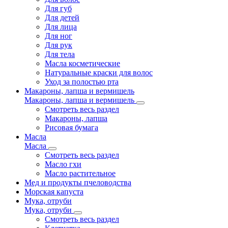
Для губ
Для детей
Для лица
Для ног
Для рук
Для тела
Масла косметические
Натуральные краски для волос
Уход за полостью рта
Макароны, лапша и вермишель
Макароны, лапша и вермишель
Смотреть весь раздел
Макароны, лапша
Рисовая бумага
Масла
Масла
Смотреть весь раздел
Масло гхи
Масло растительное
Мед и продукты пчеловодства
Морская капуста
Мука, отруби
Мука, отруби
Смотреть весь раздел