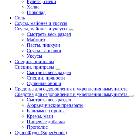
Рулеты, снеки
Халва
Шоколад
Соль
Соусы, майонез и уксусы
Соусы, майонез и уксусы
Смотреть весь раздел
Майонез
Пасты, пиккули
Соусы, заправки
Уксусы
Специи, приправы
Специи, приправы
Смотреть весь раздел
Специи, пряности
Сушеные овощи
Средства для оздоровления и укрепления иммунитета
Средства для оздоровления и укрепления иммунитета
Смотреть весь раздел
Аюрведические препараты
Бальзамы, сиропы
Кремы, мази
Пищевые добавки
Прополис
СуперФуды (SuperFoods)