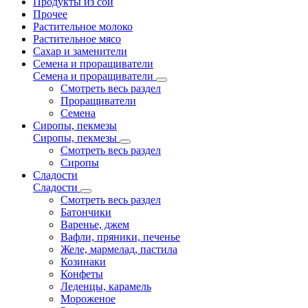
Продукты из сои
Прочее
Растительное молоко
Растительное мясо
Сахар и заменители
Семена и проращиватели
Семена и проращиватели
Смотреть весь раздел
Проращиватели
Семена
Сиропы, пекмезы
Сиропы, пекмезы
Смотреть весь раздел
Сиропы
Сладости
Сладости
Смотреть весь раздел
Батончики
Варенье, джем
Вафли, пряники, печенье
Желе, мармелад, пастила
Козинаки
Конфеты
Леденцы, карамель
Мороженое