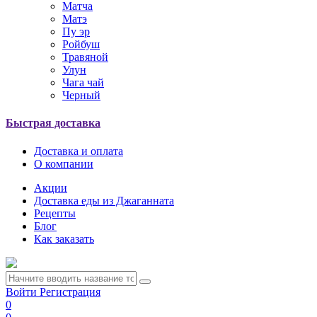
Матча
Матэ
Пу эр
Ройбуш
Травяной
Улун
Чага чай
Черный
Быстрая доставка
Доставка и оплата
О компании
Акции
Доставка еды из Джаганната
Рецепты
Блог
Как заказать
Войти
Регистрация
0