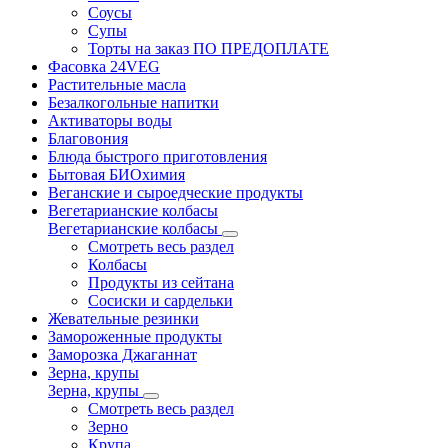
Соусы
Супы
Торты на заказ ПО ПРЕДОПЛАТЕ
Фасовка 24VEG
Растительные масла
Безалкогольные напитки
Активаторы воды
Благовония
Блюда быстрого приготовления
Бытовая БИОхимия
Веганские и сыроедческие продукты
Вегетарианские колбасы
Вегетарианские колбасы
Смотреть весь раздел
Колбасы
Продукты из сейтана
Сосиски и сардельки
Жевательные резинки
Замороженные продукты
Заморозка Джаганнат
Зерна, крупы
Зерна, крупы
Смотреть весь раздел
Зерно
Крупа