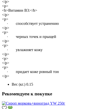
</p>
<p>
<b>Витамин B3:</b>
</p>
<p>
· способствует устранению
</p>
<p>
· черных точек и прыщей
</p>
<p>
· увлажняет кожу
</p>
<p>
</p>
<p>
· придает коже ровный тон
</p>
Вес (кг.)
0.15
Рекомендуем к покупке