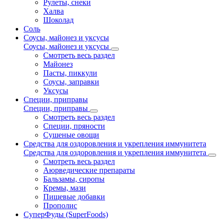
Рулеты, снеки
Халва
Шоколад
Соль
Соусы, майонез и уксусы
Соусы, майонез и уксусы
Смотреть весь раздел
Майонез
Пасты, пиккули
Соусы, заправки
Уксусы
Специи, приправы
Специи, приправы
Смотреть весь раздел
Специи, пряности
Сушеные овощи
Средства для оздоровления и укрепления иммунитета
Средства для оздоровления и укрепления иммунитета
Смотреть весь раздел
Аюрведические препараты
Бальзамы, сиропы
Кремы, мази
Пищевые добавки
Прополис
СуперФуды (SuperFoods)