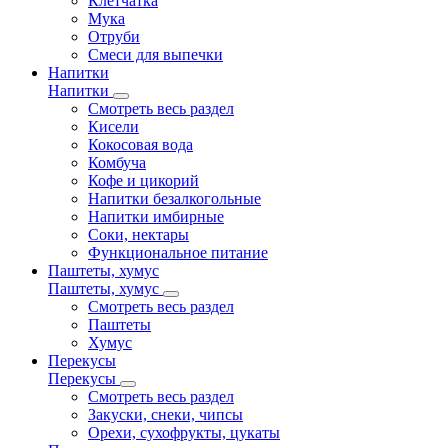
Клетчатка
Мука
Отруби
Смеси для выпечки
Напитки
Напитки
Смотреть весь раздел
Кисели
Кокосовая вода
Комбуча
Кофе и цикорий
Напитки безалкогольные
Напитки имбирные
Соки, нектары
Функциональное питание
Паштеты, хумус
Паштеты, хумус
Смотреть весь раздел
Паштеты
Хумус
Перекусы
Перекусы
Смотреть весь раздел
Закуски, снеки, чипсы
Орехи, сухофрукты, цукаты