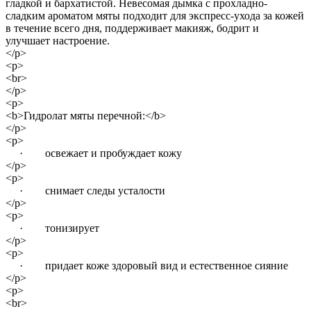
гладкой и бархатистой. Невесомая дымка с прохладно-
сладким ароматом мяты подходит для экспресс-ухода за кожей
в течение всего дня, поддерживает макияж, бодрит и
улучшает настроение.
</p>
<p>
<br>
</p>
<p>
<b>Гидролат мяты перечной:</b>
</p>
<p>
· освежает и пробуждает кожу
</p>
<p>
· снимает следы усталости
</p>
<p>
· тонизирует
</p>
<p>
· придает коже здоровый вид и естественное сияние
</p>
<p>
<br>