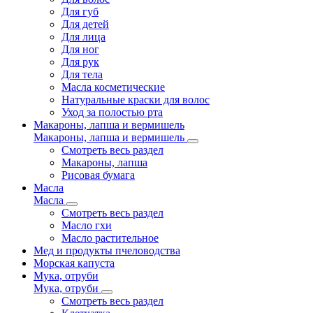
Для губ
Для детей
Для лица
Для ног
Для рук
Для тела
Масла косметические
Натуральные краски для волос
Уход за полостью рта
Макароны, лапша и вермишель
Макароны, лапша и вермишель
Смотреть весь раздел
Макароны, лапша
Рисовая бумага
Масла
Масла
Смотреть весь раздел
Масло гхи
Масло растительное
Мед и продукты пчеловодства
Морская капуста
Мука, отруби
Мука, отруби
Смотреть весь раздел