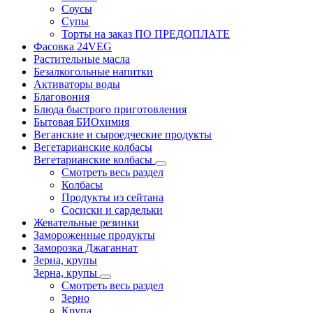
Соусы
Супы
Торты на заказ ПО ПРЕДОПЛАТЕ
Фасовка 24VEG
Растительные масла
Безалкогольные напитки
Активаторы воды
Благовония
Блюда быстрого приготовления
Бытовая БИОхимия
Веганские и сыроедческие продукты
Вегетарианские колбасы
Вегетарианские колбасы
Смотреть весь раздел
Колбасы
Продукты из сейтана
Сосиски и сардельки
Жевательные резинки
Замороженные продукты
Заморозка Джаганнат
Зерна, крупы
Зерна, крупы
Смотреть весь раздел
Зерно
Крупа