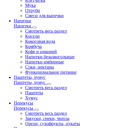
Клетчатка
Мука
Отруби
Смеси для выпечки
Напитки
Напитки
Смотреть весь раздел
Кисели
Кокосовая вода
Комбуча
Кофе и цикорий
Напитки безалкогольные
Напитки имбирные
Соки, нектары
Функциональное питание
Паштеты, хумус
Паштеты, хумус
Смотреть весь раздел
Паштеты
Хумус
Перекусы
Перекусы
Смотреть весь раздел
Закуски, снеки, чипсы
Орехи, сухофрукты, цукаты