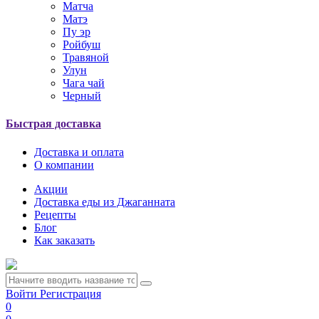
Матча
Матэ
Пу эр
Ройбуш
Травяной
Улун
Чага чай
Черный
Быстрая доставка
Доставка и оплата
О компании
Акции
Доставка еды из Джаганната
Рецепты
Блог
Как заказать
Войти
Регистрация
0