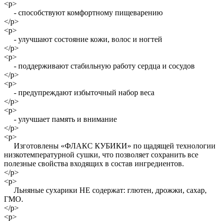
<p>
- способствуют комфортному пищеварению
</p>
<p>
- улучшают состояние кожи, волос и ногтей
</p>
<p>
- поддерживают стабильную работу сердца и сосудов
</p>
<p>
- предупреждают избыточный набор веса
</p>
<p>
- улучшает память и внимание
</p>
<p>
Изготовлены «ФЛАКС КУБИКИ» по щадящей технологии
низкотемпературной сушки, что позволяет сохранить все
полезные свойства входящих в состав ингредиентов.
</p>
<p>
Льняные сухарики НЕ содержат: глютен, дрожжи, сахар,
ГМО.
</p>
<p>