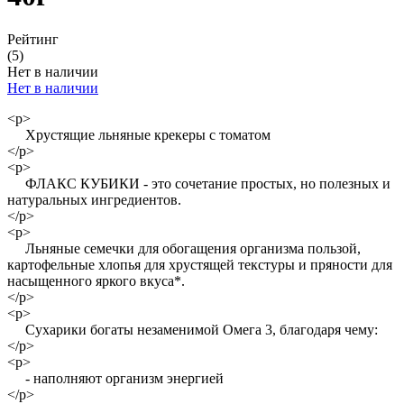
Рейтинг
(5)
Нет в наличии
Нет в наличии
<p>
Хрустящие льняные крекеры с томатом
</p>
<p>
ФЛАКС КУБИКИ - это сочетание простых, но полезных и
натуральных ингредиентов.
</p>
<p>
Льняные семечки для обогащения организма пользой,
картофельные хлопья для хрустящей текстуры и пряности для
насыщенного яркого вкуса*.
</p>
<p>
Сухарики богаты незаменимой Омега 3, благодаря чему:
</p>
<p>
- наполняют организм энергией
</p>