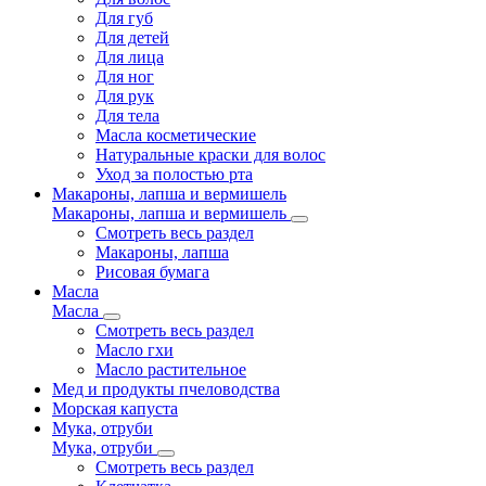
Для губ
Для детей
Для лица
Для ног
Для рук
Для тела
Масла косметические
Натуральные краски для волос
Уход за полостью рта
Макароны, лапша и вермишель
Макароны, лапша и вермишель
Смотреть весь раздел
Макароны, лапша
Рисовая бумага
Масла
Масла
Смотреть весь раздел
Масло гхи
Масло растительное
Мед и продукты пчеловодства
Морская капуста
Мука, отруби
Мука, отруби
Смотреть весь раздел