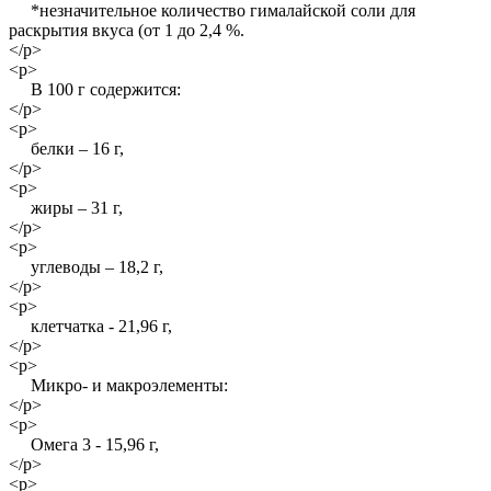
*незначительное количество гималайской соли для
раскрытия вкуса (от 1 до 2,4 %.
</p>
<p>
В 100 г содержится:
</p>
<p>
белки – 16 г,
</p>
<p>
жиры – 31 г,
</p>
<p>
углеводы – 18,2 г,
</p>
<p>
клетчатка - 21,96 г,
</p>
<p>
Микро- и макроэлементы:
</p>
<p>
Омега 3 - 15,96 г,
</p>
<p>