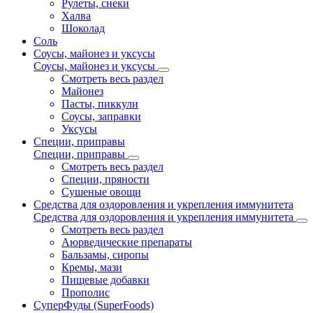
Рулеты, снеки
Халва
Шоколад
Соль
Соусы, майонез и уксусы
Соусы, майонез и уксусы
Смотреть весь раздел
Майонез
Пасты, пиккули
Соусы, заправки
Уксусы
Специи, приправы
Специи, приправы
Смотреть весь раздел
Специи, пряности
Сушеные овощи
Средства для оздоровления и укрепления иммунитета
Средства для оздоровления и укрепления иммунитета
Смотреть весь раздел
Аюрведические препараты
Бальзамы, сиропы
Кремы, мази
Пищевые добавки
Прополис
СуперФуды (SuperFoods)