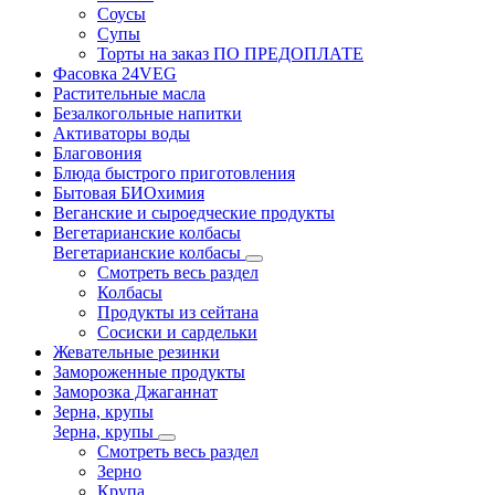
Соусы
Супы
Торты на заказ ПО ПРЕДОПЛАТЕ
Фасовка 24VEG
Растительные масла
Безалкогольные напитки
Активаторы воды
Благовония
Блюда быстрого приготовления
Бытовая БИОхимия
Веганские и сыроедческие продукты
Вегетарианские колбасы
Вегетарианские колбасы
Смотреть весь раздел
Колбасы
Продукты из сейтана
Сосиски и сардельки
Жевательные резинки
Замороженные продукты
Заморозка Джаганнат
Зерна, крупы
Зерна, крупы
Смотреть весь раздел
Зерно
Крупа