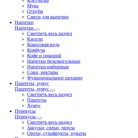
Клетчатка
Мука
Отруби
Смеси для выпечки
Напитки
Напитки
Смотреть весь раздел
Кисели
Кокосовая вода
Комбуча
Кофе и цикорий
Напитки безалкогольные
Напитки имбирные
Соки, нектары
Функциональное питание
Паштеты, хумус
Паштеты, хумус
Смотреть весь раздел
Паштеты
Хумус
Перекусы
Перекусы
Смотреть весь раздел
Закуски, снеки, чипсы
Орехи, сухофрукты, цукаты