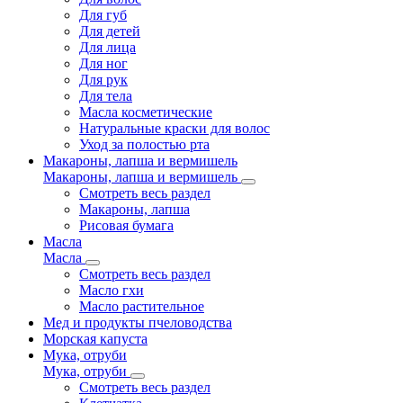
Для губ
Для детей
Для лица
Для ног
Для рук
Для тела
Масла косметические
Натуральные краски для волос
Уход за полостью рта
Макароны, лапша и вермишель
Макароны, лапша и вермишель
Смотреть весь раздел
Макароны, лапша
Рисовая бумага
Масла
Масла
Смотреть весь раздел
Масло гхи
Масло растительное
Мед и продукты пчеловодства
Морская капуста
Мука, отруби
Мука, отруби
Смотреть весь раздел