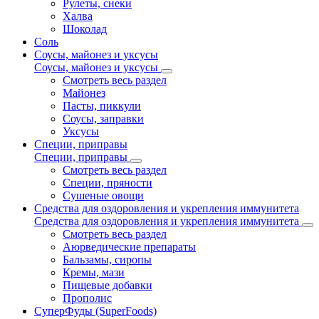
Рулеты, снеки
Халва
Шоколад
Соль
Соусы, майонез и уксусы
Соусы, майонез и уксусы
Смотреть весь раздел
Майонез
Пасты, пиккули
Соусы, заправки
Уксусы
Специи, приправы
Специи, приправы
Смотреть весь раздел
Специи, пряности
Сушеные овощи
Средства для оздоровления и укрепления иммунитета
Средства для оздоровления и укрепления иммунитета
Смотреть весь раздел
Аюрведические препараты
Бальзамы, сиропы
Кремы, мази
Пищевые добавки
Прополис
СуперФуды (SuperFoods)