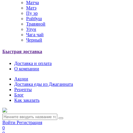
Матча
Матэ
Пу эр
Ройбуш
Травяной
Улун
Чага чай
Черный
Быстрая доставка
Доставка и оплата
О компании
Акции
Доставка еды из Джаганната
Рецепты
Блог
Как заказать
Войти
Регистрация
0