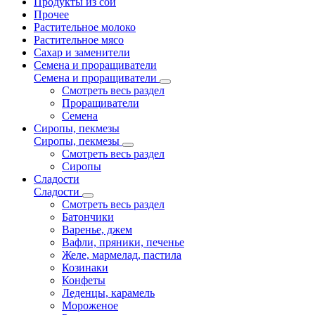
Продукты из сои
Прочее
Растительное молоко
Растительное мясо
Сахар и заменители
Семена и проращиватели
Семена и проращиватели
Смотреть весь раздел
Проращиватели
Семена
Сиропы, пекмезы
Сиропы, пекмезы
Смотреть весь раздел
Сиропы
Сладости
Сладости
Смотреть весь раздел
Батончики
Варенье, джем
Вафли, пряники, печенье
Желе, мармелад, пастила
Козинаки
Конфеты
Леденцы, карамель
Мороженое