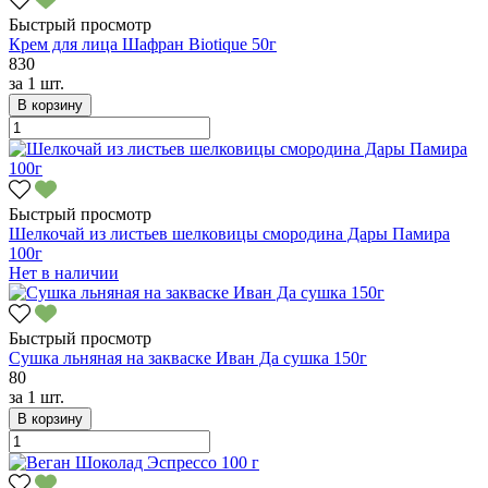
Быстрый просмотр
Крем для лица Шафран Biotique 50г
830
за
1 шт.
В корзину
Быстрый просмотр
Шелкочай из листьев шелковицы смородина Дары Памира
100г
Нет в наличии
Быстрый просмотр
Сушка льняная на закваске Иван Да сушка 150г
80
за
1 шт.
В корзину