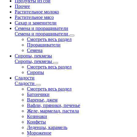
Продукты из сои
Прочее
Растительное молоко
Растительное мясо
Сахар и заменители
Семена и проращиватели
Семена и проращиватели
Смотреть весь раздел
Проращиватели
Семена
Сиропы, пекмезы
Сиропы, пекмезы
Смотреть весь раздел
Сиропы
Сладости
Сладости
Смотреть весь раздел
Батончики
Варенье, джем
Вафли, пряники, печенье
Желе, мармелад, пастила
Козинаки
Конфеты
Леденцы, карамель
Мороженое