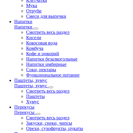
Клетчатка
Мука
Отруби
Смеси для выпечки
Напитки
Напитки
Смотреть весь раздел
Кисели
Кокосовая вода
Комбуча
Кофе и цикорий
Напитки безалкогольные
Напитки имбирные
Соки, нектары
Функциональное питание
Паштеты, хумус
Паштеты, хумус
Смотреть весь раздел
Паштеты
Хумус
Перекусы
Перекусы
Смотреть весь раздел
Закуски, снеки, чипсы
Орехи, сухофрукты, цукаты