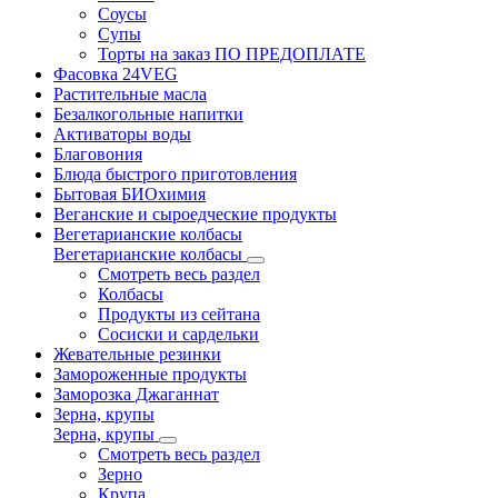
Соусы
Супы
Торты на заказ ПО ПРЕДОПЛАТЕ
Фасовка 24VEG
Растительные масла
Безалкогольные напитки
Активаторы воды
Благовония
Блюда быстрого приготовления
Бытовая БИОхимия
Веганские и сыроедческие продукты
Вегетарианские колбасы
Вегетарианские колбасы
Смотреть весь раздел
Колбасы
Продукты из сейтана
Сосиски и сардельки
Жевательные резинки
Замороженные продукты
Заморозка Джаганнат
Зерна, крупы
Зерна, крупы
Смотреть весь раздел
Зерно
Крупа