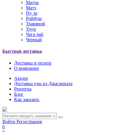
Матча
Матэ
Пу эр
Ройбуш
Травяной
Улун
Чага чай
Черный
Быстрая доставка
Доставка и оплата
О компании
Акции
Доставка еды из Джаганната
Рецепты
Блог
Как заказать
Войти
Регистрация
0