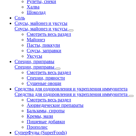
Рулеты, снеки
Халва
Шоколад
Соль
Соусы, майонез и уксусы
Соусы, майонез и уксусы
Смотреть весь раздел
Майонез
Пасты, пиккули
Соусы, заправки
Уксусы
Специи, приправы
Специи, приправы
Смотреть весь раздел
Специи, пряности
Сушеные овощи
Средства для оздоровления и укрепления иммунитета
Средства для оздоровления и укрепления иммунитета
Смотреть весь раздел
Аюрведические препараты
Бальзамы, сиропы
Кремы, мази
Пищевые добавки
Прополис
СуперФуды (SuperFoods)