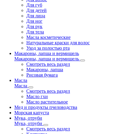
Для губ
Для детей
Для лица
Для ног
Для рук
Для тела
Масла косметические
Натуральные краски для волос
Уход за полостью рта
Макароны, лапша и вермишель
Макароны, лапша и вермишель
Смотреть весь раздел
Макароны, лапша
Рисовая бумага
Масла
Масла
Смотреть весь раздел
Масло гхи
Масло растительное
Мед и продукты пчеловодства
Морская капуста
Мука, отруби
Мука, отруби
Смотреть весь раздел