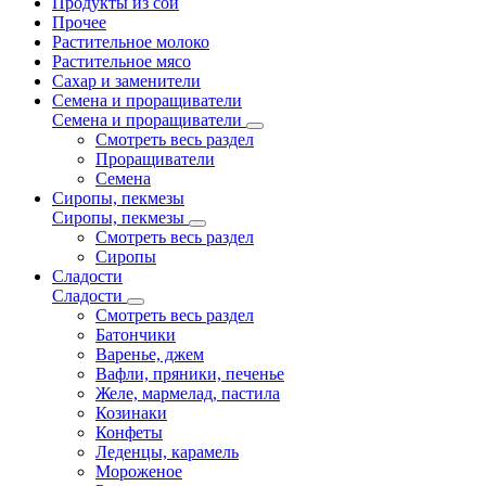
Продукты из сои
Прочее
Растительное молоко
Растительное мясо
Сахар и заменители
Семена и проращиватели
Семена и проращиватели
Смотреть весь раздел
Проращиватели
Семена
Сиропы, пекмезы
Сиропы, пекмезы
Смотреть весь раздел
Сиропы
Сладости
Сладости
Смотреть весь раздел
Батончики
Варенье, джем
Вафли, пряники, печенье
Желе, мармелад, пастила
Козинаки
Конфеты
Леденцы, карамель
Мороженое