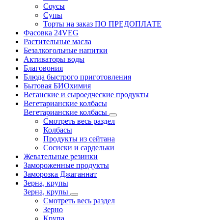
Соусы
Супы
Торты на заказ ПО ПРЕДОПЛАТЕ
Фасовка 24VEG
Растительные масла
Безалкогольные напитки
Активаторы воды
Благовония
Блюда быстрого приготовления
Бытовая БИОхимия
Веганские и сыроедческие продукты
Вегетарианские колбасы
Вегетарианские колбасы
Смотреть весь раздел
Колбасы
Продукты из сейтана
Сосиски и сардельки
Жевательные резинки
Замороженные продукты
Заморозка Джаганнат
Зерна, крупы
Зерна, крупы
Смотреть весь раздел
Зерно
Крупа