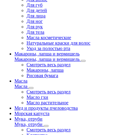
Для губ
Для детей
Для лица
Для ног
Для рук
Для тела
Масла косметические
Натуральные краски для волос
Уход за полостью рта
Макароны, лапша и вермишель
Макароны, лапша и вермишель
Смотреть весь раздел
Макароны, лапша
Рисовая бумага
Масла
Масла
Смотреть весь раздел
Масло гхи
Масло растительное
Мед и продукты пчеловодства
Морская капуста
Мука, отруби
Мука, отруби
Смотреть весь раздел