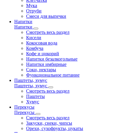
Клетчатка
Мука
Отруби
Смеси для выпечки
Напитки
Напитки
Смотреть весь раздел
Кисели
Кокосовая вода
Комбуча
Кофе и цикорий
Напитки безалкогольные
Напитки имбирные
Соки, нектары
Функциональное питание
Паштеты, хумус
Паштеты, хумус
Смотреть весь раздел
Паштеты
Хумус
Перекусы
Перекусы
Смотреть весь раздел
Закуски, снеки, чипсы
Орехи, сухофрукты, цукаты