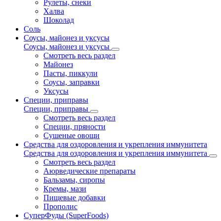
Рулеты, снеки
Халва
Шоколад
Соль
Соусы, майонез и уксусы
Соусы, майонез и уксусы
Смотреть весь раздел
Майонез
Пасты, пиккули
Соусы, заправки
Уксусы
Специи, приправы
Специи, приправы
Смотреть весь раздел
Специи, пряности
Сушеные овощи
Средства для оздоровления и укрепления иммунитета
Средства для оздоровления и укрепления иммунитета
Смотреть весь раздел
Аюрведические препараты
Бальзамы, сиропы
Кремы, мази
Пищевые добавки
Прополис
СуперФуды (SuperFoods)