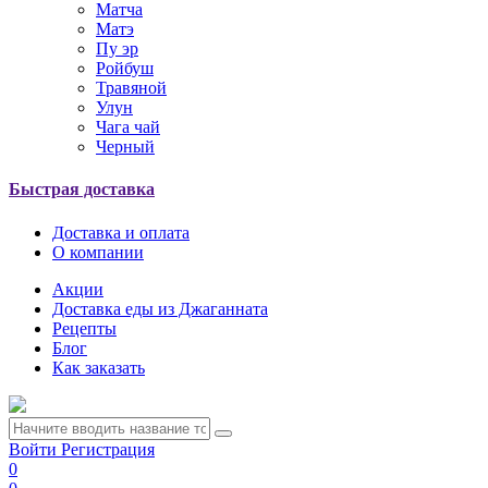
Матча
Матэ
Пу эр
Ройбуш
Травяной
Улун
Чага чай
Черный
Быстрая доставка
Доставка и оплата
О компании
Акции
Доставка еды из Джаганната
Рецепты
Блог
Как заказать
Войти
Регистрация
0