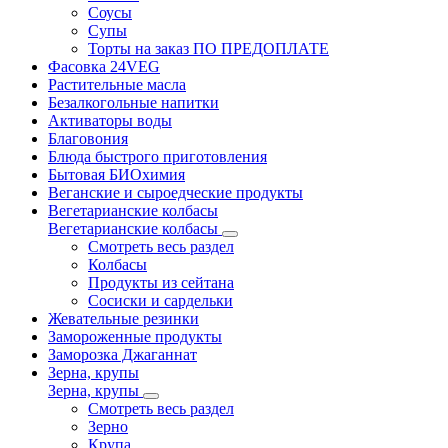
Соусы
Супы
Торты на заказ ПО ПРЕДОПЛАТЕ
Фасовка 24VEG
Растительные масла
Безалкогольные напитки
Активаторы воды
Благовония
Блюда быстрого приготовления
Бытовая БИОхимия
Веганские и сыроедческие продукты
Вегетарианские колбасы
Вегетарианские колбасы
Смотреть весь раздел
Колбасы
Продукты из сейтана
Сосиски и сардельки
Жевательные резинки
Замороженные продукты
Заморозка Джаганнат
Зерна, крупы
Зерна, крупы
Смотреть весь раздел
Зерно
Крупа