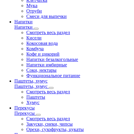
Клетчатка
Мука
Отруби
Смеси для выпечки
Напитки
Напитки
Смотреть весь раздел
Кисели
Кокосовая вода
Комбуча
Кофе и цикорий
Напитки безалкогольные
Напитки имбирные
Соки, нектары
Функциональное питание
Паштеты, хумус
Паштеты, хумус
Смотреть весь раздел
Паштеты
Хумус
Перекусы
Перекусы
Смотреть весь раздел
Закуски, снеки, чипсы
Орехи, сухофрукты, цукаты