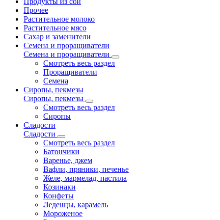
Продукты из сои
Прочее
Растительное молоко
Растительное мясо
Сахар и заменители
Семена и проращиватели
Семена и проращиватели
Смотреть весь раздел
Проращиватели
Семена
Сиропы, пекмезы
Сиропы, пекмезы
Смотреть весь раздел
Сиропы
Сладости
Сладости
Смотреть весь раздел
Батончики
Варенье, джем
Вафли, пряники, печенье
Желе, мармелад, пастила
Козинаки
Конфеты
Леденцы, карамель
Мороженое