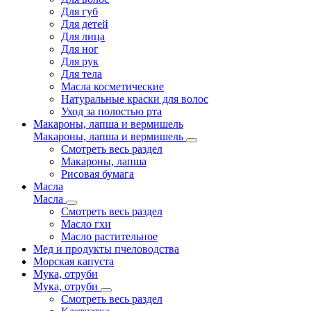
Для губ
Для детей
Для лица
Для ног
Для рук
Для тела
Масла косметические
Натуральные краски для волос
Уход за полостью рта
Макароны, лапша и вермишель
Макароны, лапша и вермишель
Смотреть весь раздел
Макароны, лапша
Рисовая бумага
Масла
Масла
Смотреть весь раздел
Масло гхи
Масло растительное
Мед и продукты пчеловодства
Морская капуста
Мука, отруби
Мука, отруби
Смотреть весь раздел