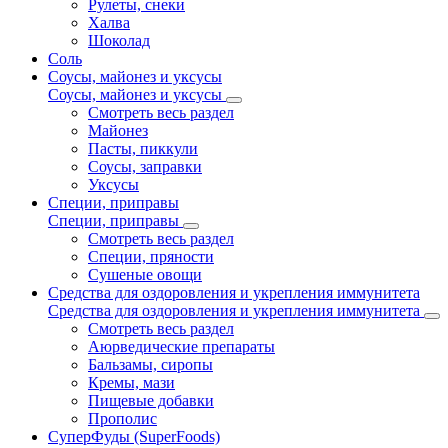
Рулеты, снеки
Халва
Шоколад
Соль
Соусы, майонез и уксусы
Соусы, майонез и уксусы
Смотреть весь раздел
Майонез
Пасты, пиккули
Соусы, заправки
Уксусы
Специи, приправы
Специи, приправы
Смотреть весь раздел
Специи, пряности
Сушеные овощи
Средства для оздоровления и укрепления иммунитета
Средства для оздоровления и укрепления иммунитета
Смотреть весь раздел
Аюрведические препараты
Бальзамы, сиропы
Кремы, мази
Пищевые добавки
Прополис
СуперФуды (SuperFoods)