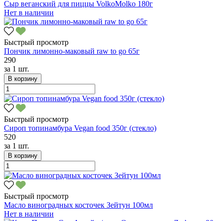
Сыр веганский для пиццы VolkoMolko 180г
Нет в наличии
Быстрый просмотр
Пончик лимонно-маковый raw to go 65г
290
за
1 шт.
В корзину
Быстрый просмотр
Сироп топинамбура Vegan food 350г (стекло)
520
за
1 шт.
В корзину
Быстрый просмотр
Масло виноградных косточек Зейтун 100мл
Нет в наличии