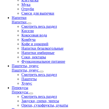
Клетчатка
Мука
Отруби
Смеси для выпечки
Напитки
Напитки
Смотреть весь раздел
Кисели
Кокосовая вода
Комбуча
Кофе и цикорий
Напитки безалкогольные
Напитки имбирные
Соки, нектары
Функциональное питание
Паштеты, хумус
Паштеты, хумус
Смотреть весь раздел
Паштеты
Хумус
Перекусы
Перекусы
Смотреть весь раздел
Закуски, снеки, чипсы
Орехи, сухофрукты, цукаты