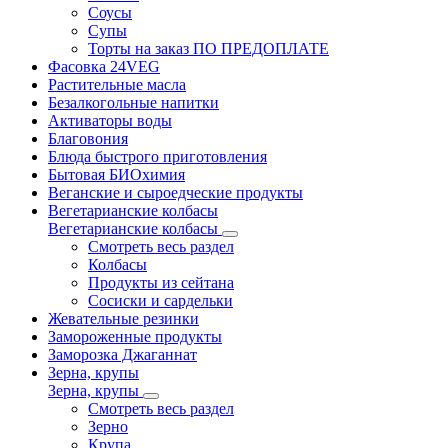
Соусы
Супы
Торты на заказ ПО ПРЕДОПЛАТЕ
Фасовка 24VEG
Растительные масла
Безалкогольные напитки
Активаторы воды
Благовония
Блюда быстрого приготовления
Бытовая БИОхимия
Веганские и сыроедческие продукты
Вегетарианские колбасы
Вегетарианские колбасы
Смотреть весь раздел
Колбасы
Продукты из сейтана
Сосиски и сардельки
Жевательные резинки
Замороженные продукты
Заморозка Джаганнат
Зерна, крупы
Зерна, крупы
Смотреть весь раздел
Зерно
Крупа