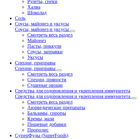
Рулеты, снеки
Халва
Шоколад
Соль
Соусы, майонез и уксусы
Соусы, майонез и уксусы
Смотреть весь раздел
Майонез
Пасты, пиккули
Соусы, заправки
Уксусы
Специи, приправы
Специи, приправы
Смотреть весь раздел
Специи, пряности
Сушеные овощи
Средства для оздоровления и укрепления иммунитета
Средства для оздоровления и укрепления иммунитета
Смотреть весь раздел
Аюрведические препараты
Бальзамы, сиропы
Кремы, мази
Пищевые добавки
Прополис
СуперФуды (SuperFoods)