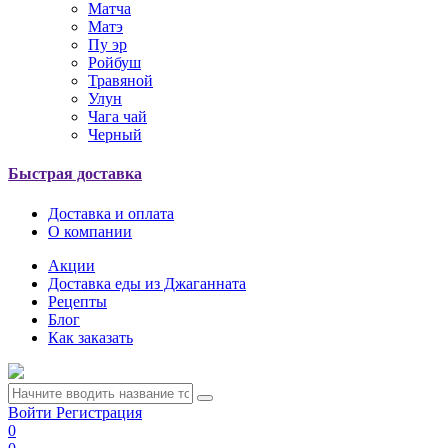
Матча
Матэ
Пу эр
Ройбуш
Травяной
Улун
Чага чай
Черный
Быстрая доставка
Доставка и оплата
О компании
Акции
Доставка еды из Джаганната
Рецепты
Блог
Как заказать
Войти
Регистрация
0