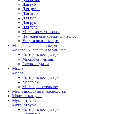
Для губ
Для детей
Для лица
Для ног
Для рук
Для тела
Масла косметические
Натуральные краски для волос
Уход за полостью рта
Макароны, лапша и вермишель
Макароны, лапша и вермишель
Смотреть весь раздел
Макароны, лапша
Рисовая бумага
Масла
Масла
Смотреть весь раздел
Масло гхи
Масло растительное
Мед и продукты пчеловодства
Морская капуста
Мука, отруби
Мука, отруби
Смотреть весь раздел