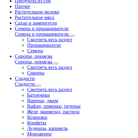
Продукты из сои
Прочее
Растительное молоко
Растительное мясо
Сахар и заменители
Семена и проращиватели
Семена и проращиватели
Смотреть весь раздел
Проращиватели
Семена
Сиропы, пекмезы
Сиропы, пекмезы
Смотреть весь раздел
Сиропы
Сладости
Сладости
Смотреть весь раздел
Батончики
Варенье, джем
Вафли, пряники, печенье
Желе, мармелад, пастила
Козинаки
Конфеты
Леденцы, карамель
Мороженое