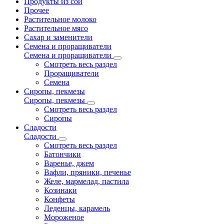
Продукты из сои
Прочее
Растительное молоко
Растительное мясо
Сахар и заменители
Семена и проращиватели
Семена и проращиватели
Смотреть весь раздел
Проращиватели
Семена
Сиропы, пекмезы
Сиропы, пекмезы
Смотреть весь раздел
Сиропы
Сладости
Сладости
Смотреть весь раздел
Батончики
Варенье, джем
Вафли, пряники, печенье
Желе, мармелад, пастила
Козинаки
Конфеты
Леденцы, карамель
Мороженое