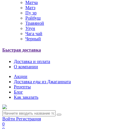
Матча
Матэ
Пу эр
Ройбуш
Травяной
Улун
Чага чай
Черный
Быстрая доставка
Доставка и оплата
О компании
Акции
Доставка еды из Джаганната
Рецепты
Блог
Как заказать
Войти
Регистрация
0