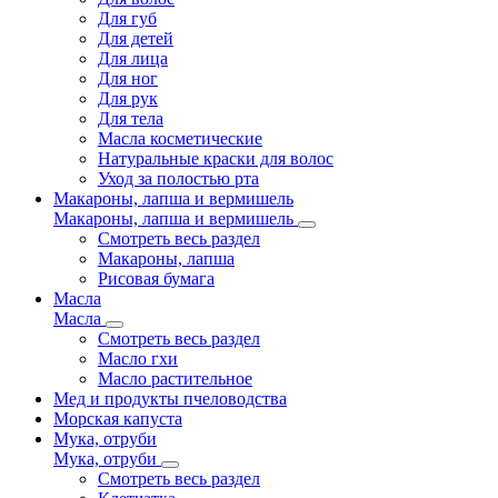
Для губ
Для детей
Для лица
Для ног
Для рук
Для тела
Масла косметические
Натуральные краски для волос
Уход за полостью рта
Макароны, лапша и вермишель
Макароны, лапша и вермишель
Смотреть весь раздел
Макароны, лапша
Рисовая бумага
Масла
Масла
Смотреть весь раздел
Масло гхи
Масло растительное
Мед и продукты пчеловодства
Морская капуста
Мука, отруби
Мука, отруби
Смотреть весь раздел