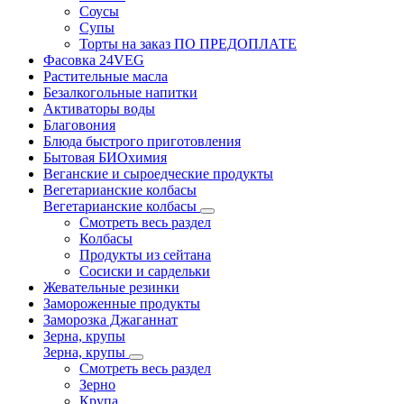
Соусы
Супы
Торты на заказ ПО ПРЕДОПЛАТЕ
Фасовка 24VEG
Растительные масла
Безалкогольные напитки
Активаторы воды
Благовония
Блюда быстрого приготовления
Бытовая БИОхимия
Веганские и сыроедческие продукты
Вегетарианские колбасы
Вегетарианские колбасы
Смотреть весь раздел
Колбасы
Продукты из сейтана
Сосиски и сардельки
Жевательные резинки
Замороженные продукты
Заморозка Джаганнат
Зерна, крупы
Зерна, крупы
Смотреть весь раздел
Зерно
Крупа