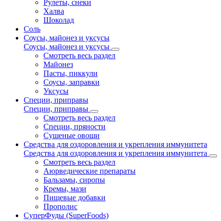
Рулеты, снеки
Халва
Шоколад
Соль
Соусы, майонез и уксусы
Соусы, майонез и уксусы
Смотреть весь раздел
Майонез
Пасты, пиккули
Соусы, заправки
Уксусы
Специи, приправы
Специи, приправы
Смотреть весь раздел
Специи, пряности
Сушеные овощи
Средства для оздоровления и укрепления иммунитета
Средства для оздоровления и укрепления иммунитета
Смотреть весь раздел
Аюрведические препараты
Бальзамы, сиропы
Кремы, мази
Пищевые добавки
Прополис
СуперФуды (SuperFoods)