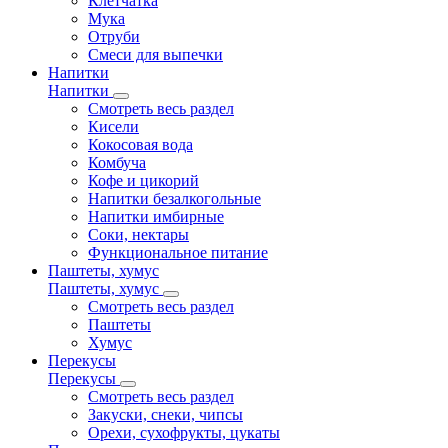
Клетчатка
Мука
Отруби
Смеси для выпечки
Напитки
Напитки
Смотреть весь раздел
Кисели
Кокосовая вода
Комбуча
Кофе и цикорий
Напитки безалкогольные
Напитки имбирные
Соки, нектары
Функциональное питание
Паштеты, хумус
Паштеты, хумус
Смотреть весь раздел
Паштеты
Хумус
Перекусы
Перекусы
Смотреть весь раздел
Закуски, снеки, чипсы
Орехи, сухофрукты, цукаты