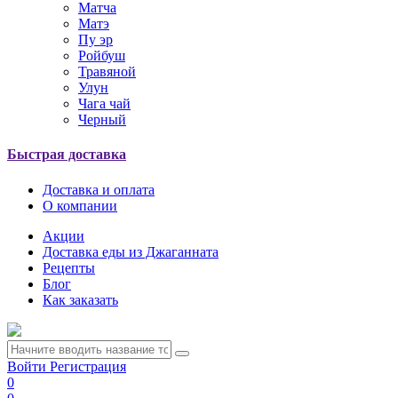
Матча
Матэ
Пу эр
Ройбуш
Травяной
Улун
Чага чай
Черный
Быстрая доставка
Доставка и оплата
О компании
Акции
Доставка еды из Джаганната
Рецепты
Блог
Как заказать
Войти
Регистрация
0