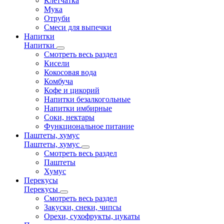
Клетчатка
Мука
Отруби
Смеси для выпечки
Напитки
Напитки
Смотреть весь раздел
Кисели
Кокосовая вода
Комбуча
Кофе и цикорий
Напитки безалкогольные
Напитки имбирные
Соки, нектары
Функциональное питание
Паштеты, хумус
Паштеты, хумус
Смотреть весь раздел
Паштеты
Хумус
Перекусы
Перекусы
Смотреть весь раздел
Закуски, снеки, чипсы
Орехи, сухофрукты, цукаты