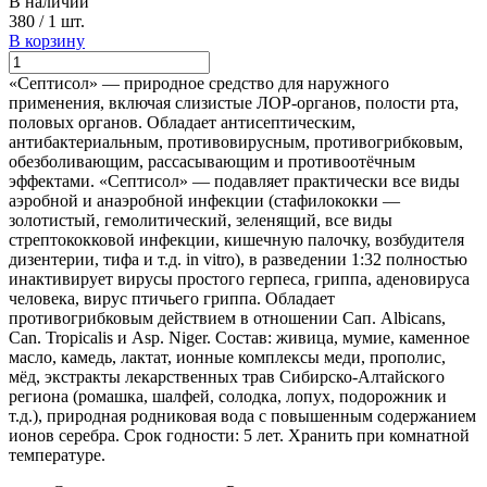
В наличии
380
/
1 шт.
В корзину
«Септисол» — природное средство для наружного
применения, включая слизистые ЛОР-органов, полости рта,
половых органов. Обладает антисептическим,
антибактериальным, противовирусным, противогрибковым,
обезболивающим, рассасывающим и противоотёчным
эффектами. «Септисол» — подавляет практически все виды
аэробной и анаэробной инфекции (стафилококки —
золотистый, гемолитический, зеленящий, все виды
стрептококковой инфекции, кишечную палочку, возбудителя
дизентерии, тифа и т.д. in vitro), в разведении 1:32 полностью
инактивирует вирусы простого герпеса, гриппа, аденовируса
человека, вирус птичьего гриппа. Обладает
противогрибковым действием в отношении Сап. Albicans,
Can. Tropicalis и Asp. Niger. Состав: живица, мумие, каменное
масло, камедь, лактат, ионные комплексы меди, прополис,
мёд, экстракты лекарственных трав Сибирско-Алтайского
региона (ромашка, шалфей, солодка, лопух, подорожник и
т.д.), природная родниковая вода с повышенным содержанием
ионов серебра. Срок годности: 5 лет. Хранить при комнатной
температуре.