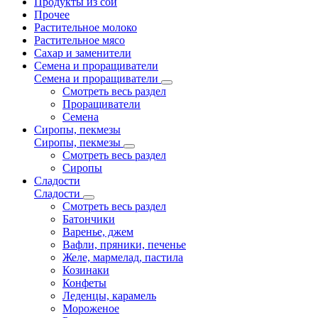
Продукты из сои
Прочее
Растительное молоко
Растительное мясо
Сахар и заменители
Семена и проращиватели
Семена и проращиватели
Смотреть весь раздел
Проращиватели
Семена
Сиропы, пекмезы
Сиропы, пекмезы
Смотреть весь раздел
Сиропы
Сладости
Сладости
Смотреть весь раздел
Батончики
Варенье, джем
Вафли, пряники, печенье
Желе, мармелад, пастила
Козинаки
Конфеты
Леденцы, карамель
Мороженое