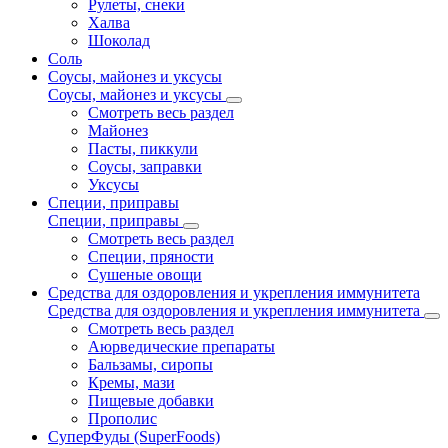
Рулеты, снеки
Халва
Шоколад
Соль
Соусы, майонез и уксусы
Соусы, майонез и уксусы
Смотреть весь раздел
Майонез
Пасты, пиккули
Соусы, заправки
Уксусы
Специи, приправы
Специи, приправы
Смотреть весь раздел
Специи, пряности
Сушеные овощи
Средства для оздоровления и укрепления иммунитета
Средства для оздоровления и укрепления иммунитета
Смотреть весь раздел
Аюрведические препараты
Бальзамы, сиропы
Кремы, мази
Пищевые добавки
Прополис
СуперФуды (SuperFoods)