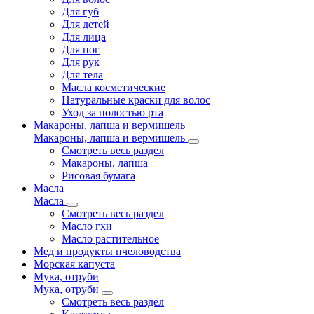
Для губ
Для детей
Для лица
Для ног
Для рук
Для тела
Масла косметические
Натуральные краски для волос
Уход за полостью рта
Макароны, лапша и вермишель
Макароны, лапша и вермишель
Смотреть весь раздел
Макароны, лапша
Рисовая бумага
Масла
Масла
Смотреть весь раздел
Масло гхи
Масло растительное
Мед и продукты пчеловодства
Морская капуста
Мука, отруби
Мука, отруби
Смотреть весь раздел