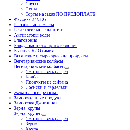
Соусы
Супы
Торты на заказ ПО ПРЕДОПЛАТЕ
Фасовка 24VEG
Растительные масла
Безалкогольные напитки
Активаторы воды
Благовония
Блюда быстрого приготовления
Бытовая БИОхимия
Веганские и сыроедческие продукты
Вегетарианские колбасы
Вегетарианские колбасы
Смотреть весь раздел
Колбасы
Продукты из сейтана
Сосиски и сардельки
Жевательные резинки
Замороженные продукты
Заморозка Джаганнат
Зерна, крупы
Зерна, крупы
Смотреть весь раздел
Зерно
Крупа