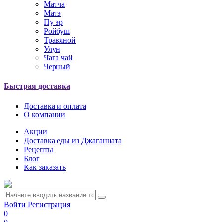
Матча
Матэ
Пу эр
Ройбуш
Травяной
Улун
Чага чай
Черный
Быстрая доставка
Доставка и оплата
О компании
Акции
Доставка еды из Джаганната
Рецепты
Блог
Как заказать
Войти
Регистрация
0