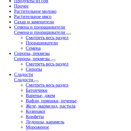
Продукты из сои
Прочее
Растительное молоко
Растительное мясо
Сахар и заменители
Семена и проращиватели
Семена и проращиватели
Смотреть весь раздел
Проращиватели
Семена
Сиропы, пекмезы
Сиропы, пекмезы
Смотреть весь раздел
Сиропы
Сладости
Сладости
Смотреть весь раздел
Батончики
Варенье, джем
Вафли, пряники, печенье
Желе, мармелад, пастила
Козинаки
Конфеты
Леденцы, карамель
Мороженое