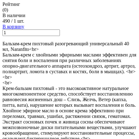
Рейтинг
(0)
В наличии
490
/
1 шт.
В корзину
Бальзам-крем пихтовый разогревающий универсальный 40
мл, Naranfito<br>
Бальзам-крем с хвойными эфирными маслами эффективен для
снятия боли и воспаления при различных заболеваниях
опорно-двигательного аппарата (остеохондроз, артрит, артроз,
полиартрит, ломота в суставах и костях, боли в мышцах). <br>
<br>
<br>
Крем-бальзам пихтовый - это высокоактивное натуральное
многокомпонентное средство, способствует восстановлению
равновесия жизненных дош – Слизь, Желчь, Ветер (капха,
питта, вата), нарушение которых вызывает воспаления и боль.
Хвойное эфирное масло в основе крема эффективно при
переломах, травмах, ушибах, растяжении связок, гематомах.
Экстракт сосновых почек и живица сосны обеспечивают
межпозвоночные диски питательными веществами, улучшают
кровообращение, стимулируют восстановительные процессы,
оказывают бактерицидное действие.<br>