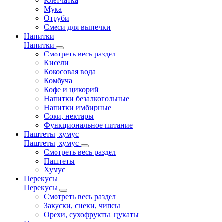
Клетчатка
Мука
Отруби
Смеси для выпечки
Напитки
Напитки
Смотреть весь раздел
Кисели
Кокосовая вода
Комбуча
Кофе и цикорий
Напитки безалкогольные
Напитки имбирные
Соки, нектары
Функциональное питание
Паштеты, хумус
Паштеты, хумус
Смотреть весь раздел
Паштеты
Хумус
Перекусы
Перекусы
Смотреть весь раздел
Закуски, снеки, чипсы
Орехи, сухофрукты, цукаты