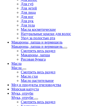
Для губ
Для детей
Для лица
Для ног
Для рук
Для тела
Масла косметические
Натуральные краски для волос
Уход за полостью рта
Макароны, лапша и вермишель
Макароны, лапша и вермишель
Смотреть весь раздел
Макароны, лапша
Рисовая бумага
Масла
Масла
Смотреть весь раздел
Масло гхи
Масло растительное
Мед и продукты пчеловодства
Морская капуста
Мука, отруби
Мука, отруби
Смотреть весь раздел