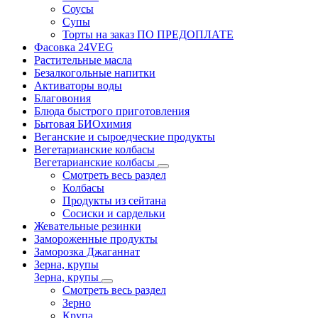
Соусы
Супы
Торты на заказ ПО ПРЕДОПЛАТЕ
Фасовка 24VEG
Растительные масла
Безалкогольные напитки
Активаторы воды
Благовония
Блюда быстрого приготовления
Бытовая БИОхимия
Веганские и сыроедческие продукты
Вегетарианские колбасы
Вегетарианские колбасы
Смотреть весь раздел
Колбасы
Продукты из сейтана
Сосиски и сардельки
Жевательные резинки
Замороженные продукты
Заморозка Джаганнат
Зерна, крупы
Зерна, крупы
Смотреть весь раздел
Зерно
Крупа