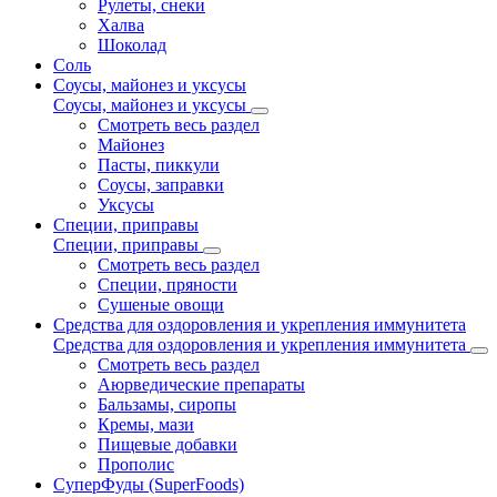
Рулеты, снеки
Халва
Шоколад
Соль
Соусы, майонез и уксусы
Соусы, майонез и уксусы
Смотреть весь раздел
Майонез
Пасты, пиккули
Соусы, заправки
Уксусы
Специи, приправы
Специи, приправы
Смотреть весь раздел
Специи, пряности
Сушеные овощи
Средства для оздоровления и укрепления иммунитета
Средства для оздоровления и укрепления иммунитета
Смотреть весь раздел
Аюрведические препараты
Бальзамы, сиропы
Кремы, мази
Пищевые добавки
Прополис
СуперФуды (SuperFoods)