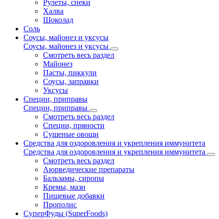
Рулеты, снеки
Халва
Шоколад
Соль
Соусы, майонез и уксусы
Соусы, майонез и уксусы
Смотреть весь раздел
Майонез
Пасты, пиккули
Соусы, заправки
Уксусы
Специи, приправы
Специи, приправы
Смотреть весь раздел
Специи, пряности
Сушеные овощи
Средства для оздоровления и укрепления иммунитета
Средства для оздоровления и укрепления иммунитета
Смотреть весь раздел
Аюрведические препараты
Бальзамы, сиропы
Кремы, мази
Пищевые добавки
Прополис
СуперФуды (SuperFoods)