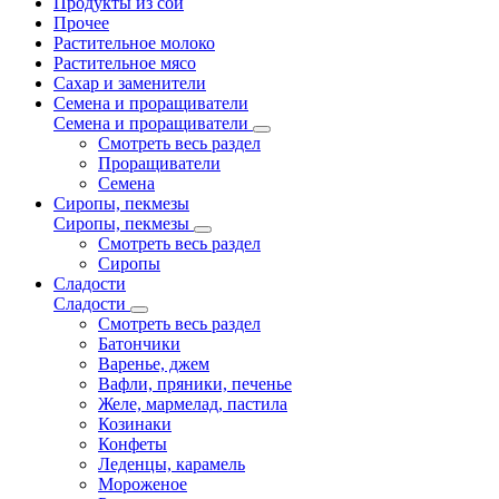
Продукты из сои
Прочее
Растительное молоко
Растительное мясо
Сахар и заменители
Семена и проращиватели
Семена и проращиватели
Смотреть весь раздел
Проращиватели
Семена
Сиропы, пекмезы
Сиропы, пекмезы
Смотреть весь раздел
Сиропы
Сладости
Сладости
Смотреть весь раздел
Батончики
Варенье, джем
Вафли, пряники, печенье
Желе, мармелад, пастила
Козинаки
Конфеты
Леденцы, карамель
Мороженое