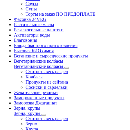
Соусы
Супы
Торты на заказ ПО ПРЕДОПЛАТЕ
Фасовка 24VEG
Растительные масла
Безалкогольные напитки
Активаторы воды
Благовония
Блюда быстрого приготовления
Бытовая БИОхимия
Веганские и сыроедческие продукты
Вегетарианские колбасы
Вегетарианские колбасы
Смотреть весь раздел
Колбасы
Продукты из сейтана
Сосиски и сардельки
Жевательные резинки
Замороженные продукты
Заморозка Джаганнат
Зерна, крупы
Зерна, крупы
Смотреть весь раздел
Зерно
Крупа