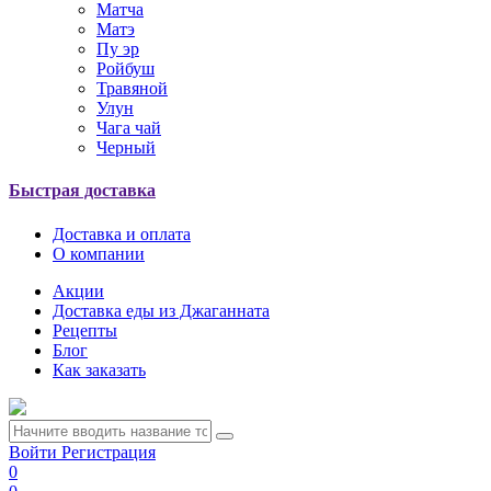
Матча
Матэ
Пу эр
Ройбуш
Травяной
Улун
Чага чай
Черный
Быстрая доставка
Доставка и оплата
О компании
Акции
Доставка еды из Джаганната
Рецепты
Блог
Как заказать
Войти
Регистрация
0