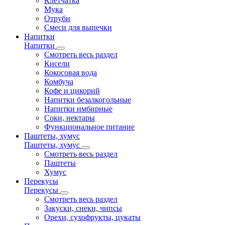
Клетчатка
Мука
Отруби
Смеси для выпечки
Напитки
Напитки
Смотреть весь раздел
Кисели
Кокосовая вода
Комбуча
Кофе и цикорий
Напитки безалкогольные
Напитки имбирные
Соки, нектары
Функциональное питание
Паштеты, хумус
Паштеты, хумус
Смотреть весь раздел
Паштеты
Хумус
Перекусы
Перекусы
Смотреть весь раздел
Закуски, снеки, чипсы
Орехи, сухофрукты, цукаты