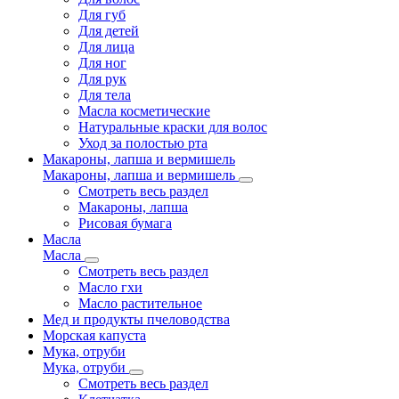
Для губ
Для детей
Для лица
Для ног
Для рук
Для тела
Масла косметические
Натуральные краски для волос
Уход за полостью рта
Макароны, лапша и вермишель
Макароны, лапша и вермишель
Смотреть весь раздел
Макароны, лапша
Рисовая бумага
Масла
Масла
Смотреть весь раздел
Масло гхи
Масло растительное
Мед и продукты пчеловодства
Морская капуста
Мука, отруби
Мука, отруби
Смотреть весь раздел