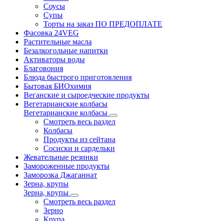
Соусы
Супы
Торты на заказ ПО ПРЕДОПЛАТЕ
Фасовка 24VEG
Растительные масла
Безалкогольные напитки
Активаторы воды
Благовония
Блюда быстрого приготовления
Бытовая БИОхимия
Веганские и сыроедческие продукты
Вегетарианские колбасы
Вегетарианские колбасы
Смотреть весь раздел
Колбасы
Продукты из сейтана
Сосиски и сардельки
Жевательные резинки
Замороженные продукты
Заморозка Джаганнат
Зерна, крупы
Зерна, крупы
Смотреть весь раздел
Зерно
Крупа