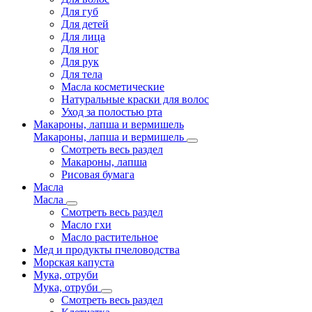
Для губ
Для детей
Для лица
Для ног
Для рук
Для тела
Масла косметические
Натуральные краски для волос
Уход за полостью рта
Макароны, лапша и вермишель
Макароны, лапша и вермишель
Смотреть весь раздел
Макароны, лапша
Рисовая бумага
Масла
Масла
Смотреть весь раздел
Масло гхи
Масло растительное
Мед и продукты пчеловодства
Морская капуста
Мука, отруби
Мука, отруби
Смотреть весь раздел