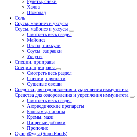
Рулеты, снеки
Халва
Шоколад
Соль
Соусы, майонез и уксусы
Соусы, майонез и уксусы
Смотреть весь раздел
Майонез
Пасты, пиккули
Соусы, заправки
Уксусы
Специи, приправы
Специи, приправы
Смотреть весь раздел
Специи, пряности
Сушеные овощи
Средства для оздоровления и укрепления иммунитета
Средства для оздоровления и укрепления иммунитета
Смотреть весь раздел
Аюрведические препараты
Бальзамы, сиропы
Кремы, мази
Пищевые добавки
Прополис
СуперФуды (SuperFoods)