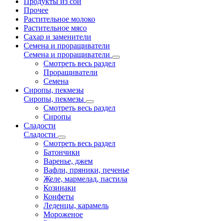
Продукты из сои
Прочее
Растительное молоко
Растительное мясо
Сахар и заменители
Семена и проращиватели
Семена и проращиватели
Смотреть весь раздел
Проращиватели
Семена
Сиропы, пекмезы
Сиропы, пекмезы
Смотреть весь раздел
Сиропы
Сладости
Сладости
Смотреть весь раздел
Батончики
Варенье, джем
Вафли, пряники, печенье
Желе, мармелад, пастила
Козинаки
Конфеты
Леденцы, карамель
Мороженое