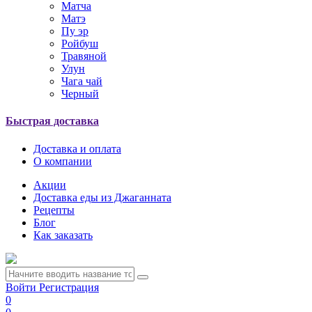
Матча
Матэ
Пу эр
Ройбуш
Травяной
Улун
Чага чай
Черный
Быстрая доставка
Доставка и оплата
О компании
Акции
Доставка еды из Джаганната
Рецепты
Блог
Как заказать
Войти
Регистрация
0