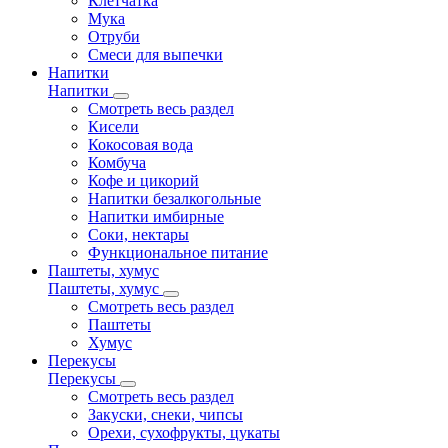
Клетчатка
Мука
Отруби
Смеси для выпечки
Напитки
Напитки
Смотреть весь раздел
Кисели
Кокосовая вода
Комбуча
Кофе и цикорий
Напитки безалкогольные
Напитки имбирные
Соки, нектары
Функциональное питание
Паштеты, хумус
Паштеты, хумус
Смотреть весь раздел
Паштеты
Хумус
Перекусы
Перекусы
Смотреть весь раздел
Закуски, снеки, чипсы
Орехи, сухофрукты, цукаты