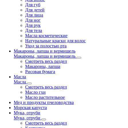
Для губ
Для детей
Для лица
Для ног
Для рук
Для тела
Масла косметические
Натуральные краски для волос
Уход за полостью рта
Макароны, лапша и вермишель
Макароны, лапша и вермишель
Смотреть весь раздел
Макароны, лапша
Рисовая бумага
Масла
Масла
Смотреть весь раздел
Масло гхи
Масло растительное
Мед и продукты пчеловодства
Морская капуста
Мука, отруби
Мука, отруби
Смотреть весь раздел