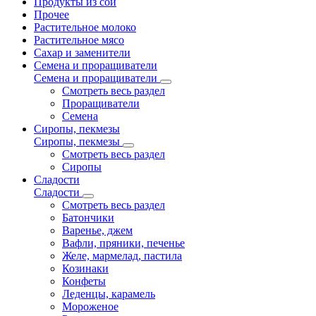
Продукты из сои
Прочее
Растительное молоко
Растительное мясо
Сахар и заменители
Семена и проращиватели
Семена и проращиватели
Смотреть весь раздел
Проращиватели
Семена
Сиропы, пекмезы
Сиропы, пекмезы
Смотреть весь раздел
Сиропы
Сладости
Сладости
Смотреть весь раздел
Батончики
Варенье, джем
Вафли, пряники, печенье
Желе, мармелад, пастила
Козинаки
Конфеты
Леденцы, карамель
Мороженое