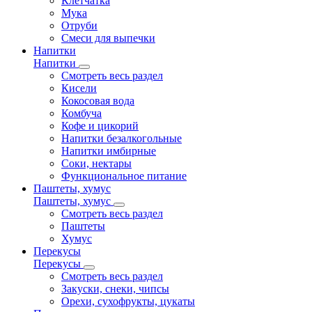
Клетчатка
Мука
Отруби
Смеси для выпечки
Напитки
Напитки
Смотреть весь раздел
Кисели
Кокосовая вода
Комбуча
Кофе и цикорий
Напитки безалкогольные
Напитки имбирные
Соки, нектары
Функциональное питание
Паштеты, хумус
Паштеты, хумус
Смотреть весь раздел
Паштеты
Хумус
Перекусы
Перекусы
Смотреть весь раздел
Закуски, снеки, чипсы
Орехи, сухофрукты, цукаты