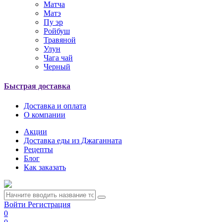
Матча
Матэ
Пу эр
Ройбуш
Травяной
Улун
Чага чай
Черный
Быстрая доставка
Доставка и оплата
О компании
Акции
Доставка еды из Джаганната
Рецепты
Блог
Как заказать
Войти
Регистрация
0