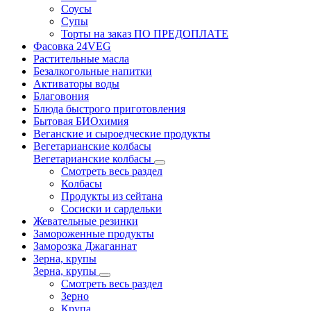
Соусы
Супы
Торты на заказ ПО ПРЕДОПЛАТЕ
Фасовка 24VEG
Растительные масла
Безалкогольные напитки
Активаторы воды
Благовония
Блюда быстрого приготовления
Бытовая БИОхимия
Веганские и сыроедческие продукты
Вегетарианские колбасы
Вегетарианские колбасы
Смотреть весь раздел
Колбасы
Продукты из сейтана
Сосиски и сардельки
Жевательные резинки
Замороженные продукты
Заморозка Джаганнат
Зерна, крупы
Зерна, крупы
Смотреть весь раздел
Зерно
Крупа