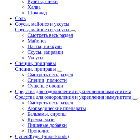
Рулеты, снеки
Халва
Шоколад
Соль
Соусы, майонез и уксусы
Соусы, майонез и уксусы
Смотреть весь раздел
Майонез
Пасты, пиккули
Соусы, заправки
Уксусы
Специи, приправы
Специи, приправы
Смотреть весь раздел
Специи, пряности
Сушеные овощи
Средства для оздоровления и укрепления иммунитета
Средства для оздоровления и укрепления иммунитета
Смотреть весь раздел
Аюрведические препараты
Бальзамы, сиропы
Кремы, мази
Пищевые добавки
Прополис
СуперФуды (SuperFoods)