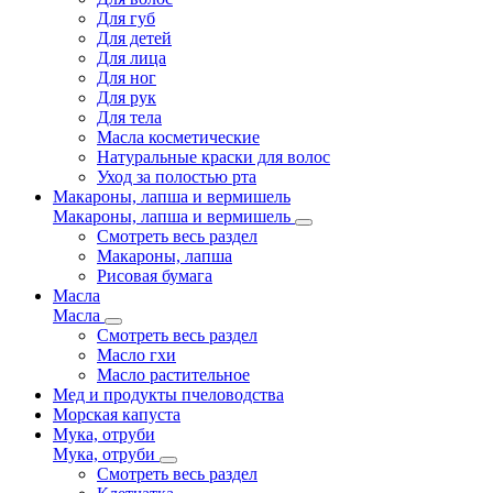
Для губ
Для детей
Для лица
Для ног
Для рук
Для тела
Масла косметические
Натуральные краски для волос
Уход за полостью рта
Макароны, лапша и вермишель
Макароны, лапша и вермишель
Смотреть весь раздел
Макароны, лапша
Рисовая бумага
Масла
Масла
Смотреть весь раздел
Масло гхи
Масло растительное
Мед и продукты пчеловодства
Морская капуста
Мука, отруби
Мука, отруби
Смотреть весь раздел