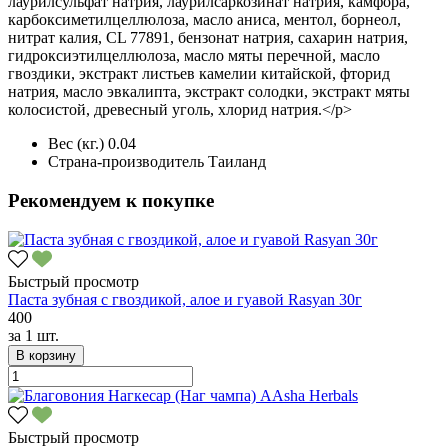
лаурилсульфат натрия, лаурилсаркозинат натрия, камфора,
карбоксиметилцеллюлоза, масло аниса, ментол, борнеол,
нитрат калия, CL 77891, бензонат натрия, сахарин натрия,
гидроксиэтилцеллюлоза, масло мяты перечной, масло
гвоздики, экстракт листьев камелии китайской, фторид
натрия, масло эвкалипта, экстракт солодки, экстракт мяты
колосистой, древесный уголь, хлорид натрия.</p>
Вес (кг.)
0.04
Страна-производитель
Таиланд
Рекомендуем к покупке
Быстрый просмотр
Паста зубная с гвоздикой, алое и гуавой Rasyan 30г
400
за
1 шт.
В корзину
Быстрый просмотр