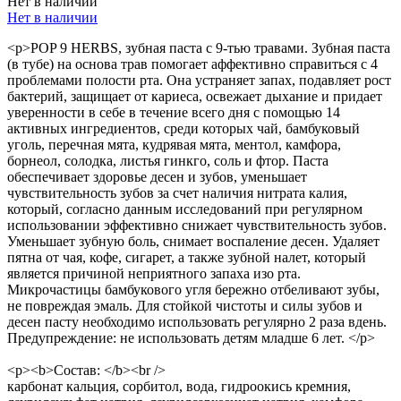
Нет в наличии
Нет в наличии
<p>POP 9 HERBS, зубная паста с 9-тью травами. Зубная паста
(в тубе) на основа трав помогает аффективно справиться с 4
проблемами полости рта. Она устраняет запах, подавляет рост
бактерий, защищает от кариеса, освежает дыхание и придает
уверенности в себе в течение всего дня с помощью 14
активных ингредиентов, среди которых чай, бамбуковый
уголь, перечная мята, кудрявая мята, ментол, камфора,
борнеол, солодка, листья гинкго, соль и фтор. Паста
обеспечивает здоровье десен и зубов, уменьшает
чувствительность зубов за счет наличия нитрата калия,
который, согласно данным исследований при регулярном
использовании эффективно снижает чувствительность зубов.
Уменьшает зубную боль, снимает воспаление десен. Удаляет
пятна от чая, кофе, сигарет, а также зубной налет, который
является причиной неприятного запаха изо рта.
Микрочастицы бамбукового угля бережно отбеливают зубы,
не повреждая эмаль. Для стойкой чистоты и силы зубов и
десен пасту необходимо использовать регулярно 2 раза вдень.
Предупреждение: не использовать детям младше 6 лет. </p>
<p><b>Состав: </b><br />
карбонат кальция, сорбитол, вода, гидроокись кремния,