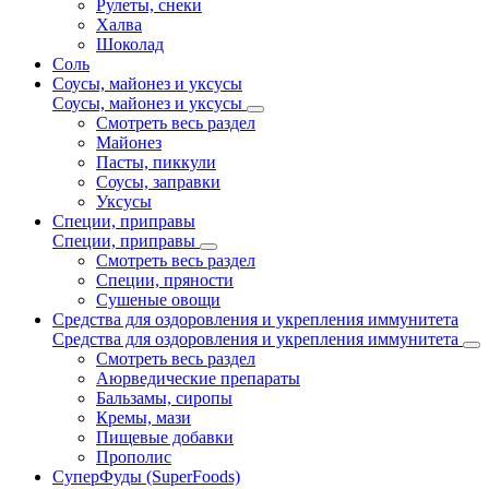
Рулеты, снеки
Халва
Шоколад
Соль
Соусы, майонез и уксусы
Соусы, майонез и уксусы
Смотреть весь раздел
Майонез
Пасты, пиккули
Соусы, заправки
Уксусы
Специи, приправы
Специи, приправы
Смотреть весь раздел
Специи, пряности
Сушеные овощи
Средства для оздоровления и укрепления иммунитета
Средства для оздоровления и укрепления иммунитета
Смотреть весь раздел
Аюрведические препараты
Бальзамы, сиропы
Кремы, мази
Пищевые добавки
Прополис
СуперФуды (SuperFoods)