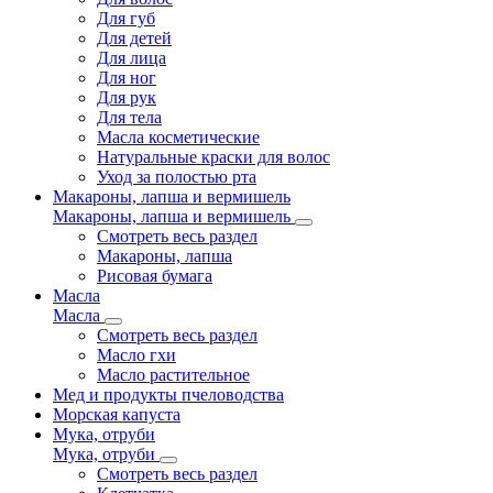
Для губ
Для детей
Для лица
Для ног
Для рук
Для тела
Масла косметические
Натуральные краски для волос
Уход за полостью рта
Макароны, лапша и вермишель
Макароны, лапша и вермишель
Смотреть весь раздел
Макароны, лапша
Рисовая бумага
Масла
Масла
Смотреть весь раздел
Масло гхи
Масло растительное
Мед и продукты пчеловодства
Морская капуста
Мука, отруби
Мука, отруби
Смотреть весь раздел