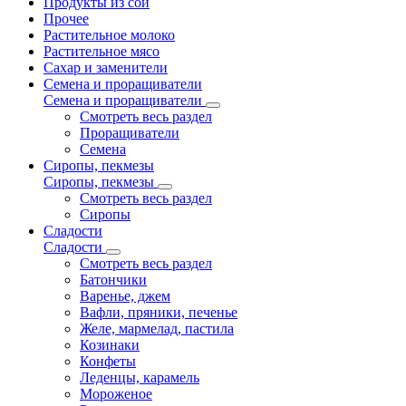
Продукты из сои
Прочее
Растительное молоко
Растительное мясо
Сахар и заменители
Семена и проращиватели
Семена и проращиватели
Смотреть весь раздел
Проращиватели
Семена
Сиропы, пекмезы
Сиропы, пекмезы
Смотреть весь раздел
Сиропы
Сладости
Сладости
Смотреть весь раздел
Батончики
Варенье, джем
Вафли, пряники, печенье
Желе, мармелад, пастила
Козинаки
Конфеты
Леденцы, карамель
Мороженое