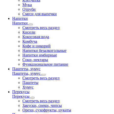
Клетчатка
Мука
Отруби
Смеси для выпечки
Напитки
Напитки
Смотреть весь раздел
Кисели
Кокосовая вода
Комбуча
Кофе и цикорий
Напитки безалкогольные
Напитки имбирные
Соки, нектары
Функциональное питание
Паштеты, хумус
Паштеты, хумус
Смотреть весь раздел
Паштеты
Хумус
Перекусы
Перекусы
Смотреть весь раздел
Закуски, снеки, чипсы
Орехи, сухофрукты, цукаты