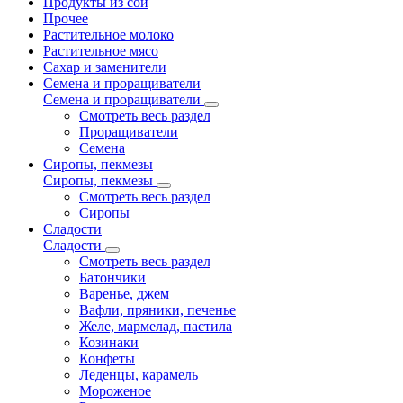
Продукты из сои
Прочее
Растительное молоко
Растительное мясо
Сахар и заменители
Семена и проращиватели
Семена и проращиватели
Смотреть весь раздел
Проращиватели
Семена
Сиропы, пекмезы
Сиропы, пекмезы
Смотреть весь раздел
Сиропы
Сладости
Сладости
Смотреть весь раздел
Батончики
Варенье, джем
Вафли, пряники, печенье
Желе, мармелад, пастила
Козинаки
Конфеты
Леденцы, карамель
Мороженое