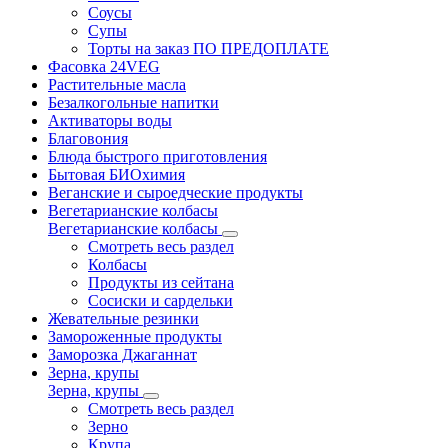
Соусы
Супы
Торты на заказ ПО ПРЕДОПЛАТЕ
Фасовка 24VEG
Растительные масла
Безалкогольные напитки
Активаторы воды
Благовония
Блюда быстрого приготовления
Бытовая БИОхимия
Веганские и сыроедческие продукты
Вегетарианские колбасы
Вегетарианские колбасы
Смотреть весь раздел
Колбасы
Продукты из сейтана
Сосиски и сардельки
Жевательные резинки
Замороженные продукты
Заморозка Джаганнат
Зерна, крупы
Зерна, крупы
Смотреть весь раздел
Зерно
Крупа