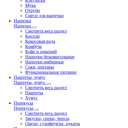
Клетчатка
Мука
Отруби
Смеси для выпечки
Напитки
Напитки
Смотреть весь раздел
Кисели
Кокосовая вода
Комбуча
Кофе и цикорий
Напитки безалкогольные
Напитки имбирные
Соки, нектары
Функциональное питание
Паштеты, хумус
Паштеты, хумус
Смотреть весь раздел
Паштеты
Хумус
Перекусы
Перекусы
Смотреть весь раздел
Закуски, снеки, чипсы
Орехи, сухофрукты, цукаты