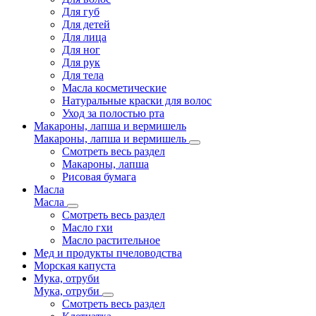
Для губ
Для детей
Для лица
Для ног
Для рук
Для тела
Масла косметические
Натуральные краски для волос
Уход за полостью рта
Макароны, лапша и вермишель
Макароны, лапша и вермишель
Смотреть весь раздел
Макароны, лапша
Рисовая бумага
Масла
Масла
Смотреть весь раздел
Масло гхи
Масло растительное
Мед и продукты пчеловодства
Морская капуста
Мука, отруби
Мука, отруби
Смотреть весь раздел