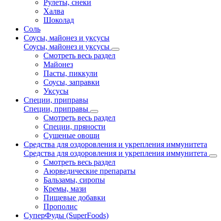
Рулеты, снеки
Халва
Шоколад
Соль
Соусы, майонез и уксусы
Соусы, майонез и уксусы
Смотреть весь раздел
Майонез
Пасты, пиккули
Соусы, заправки
Уксусы
Специи, приправы
Специи, приправы
Смотреть весь раздел
Специи, пряности
Сушеные овощи
Средства для оздоровления и укрепления иммунитета
Средства для оздоровления и укрепления иммунитета
Смотреть весь раздел
Аюрведические препараты
Бальзамы, сиропы
Кремы, мази
Пищевые добавки
Прополис
СуперФуды (SuperFoods)