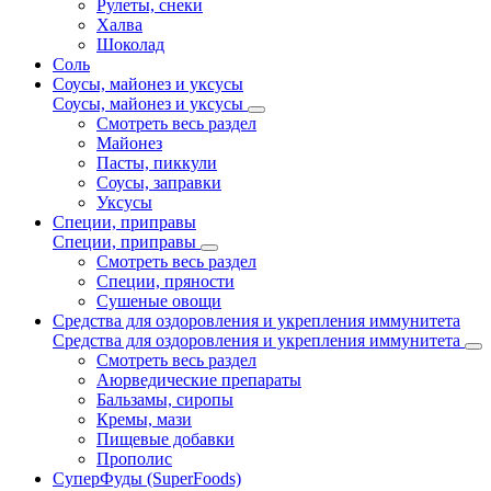
Рулеты, снеки
Халва
Шоколад
Соль
Соусы, майонез и уксусы
Соусы, майонез и уксусы
Смотреть весь раздел
Майонез
Пасты, пиккули
Соусы, заправки
Уксусы
Специи, приправы
Специи, приправы
Смотреть весь раздел
Специи, пряности
Сушеные овощи
Средства для оздоровления и укрепления иммунитета
Средства для оздоровления и укрепления иммунитета
Смотреть весь раздел
Аюрведические препараты
Бальзамы, сиропы
Кремы, мази
Пищевые добавки
Прополис
СуперФуды (SuperFoods)