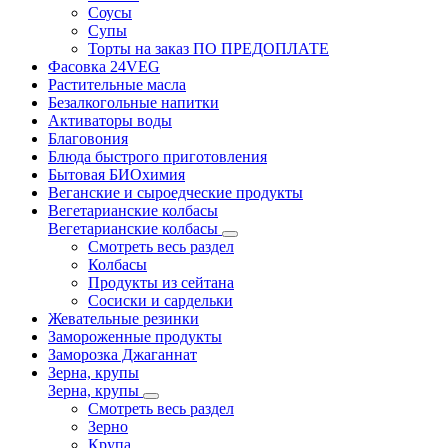
Соусы
Супы
Торты на заказ ПО ПРЕДОПЛАТЕ
Фасовка 24VEG
Растительные масла
Безалкогольные напитки
Активаторы воды
Благовония
Блюда быстрого приготовления
Бытовая БИОхимия
Веганские и сыроедческие продукты
Вегетарианские колбасы
Вегетарианские колбасы
Смотреть весь раздел
Колбасы
Продукты из сейтана
Сосиски и сардельки
Жевательные резинки
Замороженные продукты
Заморозка Джаганнат
Зерна, крупы
Зерна, крупы
Смотреть весь раздел
Зерно
Крупа