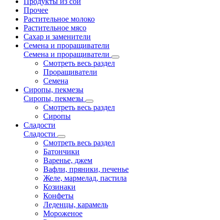
Продукты из сои
Прочее
Растительное молоко
Растительное мясо
Сахар и заменители
Семена и проращиватели
Семена и проращиватели
Смотреть весь раздел
Проращиватели
Семена
Сиропы, пекмезы
Сиропы, пекмезы
Смотреть весь раздел
Сиропы
Сладости
Сладости
Смотреть весь раздел
Батончики
Варенье, джем
Вафли, пряники, печенье
Желе, мармелад, пастила
Козинаки
Конфеты
Леденцы, карамель
Мороженое