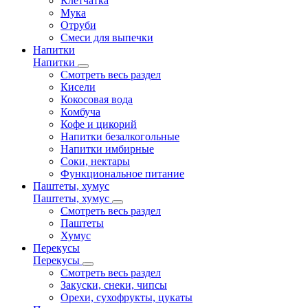
Клетчатка
Мука
Отруби
Смеси для выпечки
Напитки
Напитки
Смотреть весь раздел
Кисели
Кокосовая вода
Комбуча
Кофе и цикорий
Напитки безалкогольные
Напитки имбирные
Соки, нектары
Функциональное питание
Паштеты, хумус
Паштеты, хумус
Смотреть весь раздел
Паштеты
Хумус
Перекусы
Перекусы
Смотреть весь раздел
Закуски, снеки, чипсы
Орехи, сухофрукты, цукаты