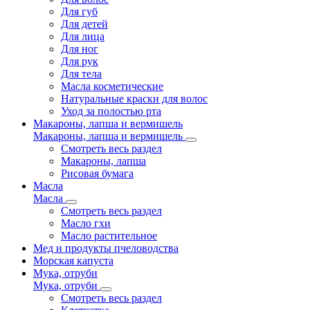
Для губ
Для детей
Для лица
Для ног
Для рук
Для тела
Масла косметические
Натуральные краски для волос
Уход за полостью рта
Макароны, лапша и вермишель
Макароны, лапша и вермишель
Смотреть весь раздел
Макароны, лапша
Рисовая бумага
Масла
Масла
Смотреть весь раздел
Масло гхи
Масло растительное
Мед и продукты пчеловодства
Морская капуста
Мука, отруби
Мука, отруби
Смотреть весь раздел