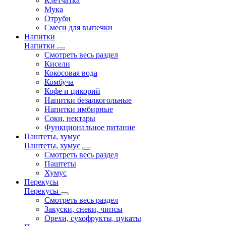
Клетчатка
Мука
Отруби
Смеси для выпечки
Напитки
Напитки
Смотреть весь раздел
Кисели
Кокосовая вода
Комбуча
Кофе и цикорий
Напитки безалкогольные
Напитки имбирные
Соки, нектары
Функциональное питание
Паштеты, хумус
Паштеты, хумус
Смотреть весь раздел
Паштеты
Хумус
Перекусы
Перекусы
Смотреть весь раздел
Закуски, снеки, чипсы
Орехи, сухофрукты, цукаты