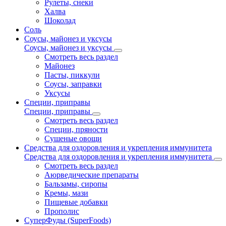
Рулеты, снеки
Халва
Шоколад
Соль
Соусы, майонез и уксусы
Соусы, майонез и уксусы
Смотреть весь раздел
Майонез
Пасты, пиккули
Соусы, заправки
Уксусы
Специи, приправы
Специи, приправы
Смотреть весь раздел
Специи, пряности
Сушеные овощи
Средства для оздоровления и укрепления иммунитета
Средства для оздоровления и укрепления иммунитета
Смотреть весь раздел
Аюрведические препараты
Бальзамы, сиропы
Кремы, мази
Пищевые добавки
Прополис
СуперФуды (SuperFoods)