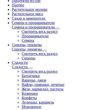
Продукты из сои
Прочее
Растительное молоко
Растительное мясо
Сахар и заменители
Семена и проращиватели
Семена и проращиватели
Смотреть весь раздел
Проращиватели
Семена
Сиропы, пекмезы
Сиропы, пекмезы
Смотреть весь раздел
Сиропы
Сладости
Сладости
Смотреть весь раздел
Батончики
Варенье, джем
Вафли, пряники, печенье
Желе, мармелад, пастила
Козинаки
Конфеты
Леденцы, карамель
Мороженое