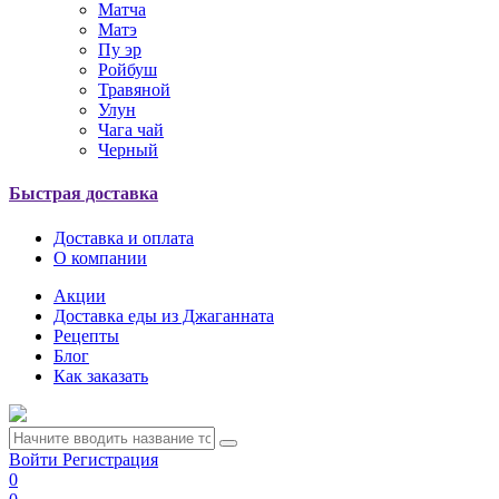
Матча
Матэ
Пу эр
Ройбуш
Травяной
Улун
Чага чай
Черный
Быстрая доставка
Доставка и оплата
О компании
Акции
Доставка еды из Джаганната
Рецепты
Блог
Как заказать
Войти
Регистрация
0