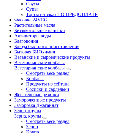
Соусы
Супы
Торты на заказ ПО ПРЕДОПЛАТЕ
Фасовка 24VEG
Растительные масла
Безалкогольные напитки
Активаторы воды
Благовония
Блюда быстрого приготовления
Бытовая БИОхимия
Веганские и сыроедческие продукты
Вегетарианские колбасы
Вегетарианские колбасы
Смотреть весь раздел
Колбасы
Продукты из сейтана
Сосиски и сардельки
Жевательные резинки
Замороженные продукты
Заморозка Джаганнат
Зерна, крупы
Зерна, крупы
Смотреть весь раздел
Зерно
Крупа