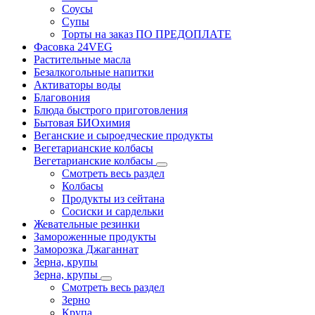
Соусы
Супы
Торты на заказ ПО ПРЕДОПЛАТЕ
Фасовка 24VEG
Растительные масла
Безалкогольные напитки
Активаторы воды
Благовония
Блюда быстрого приготовления
Бытовая БИОхимия
Веганские и сыроедческие продукты
Вегетарианские колбасы
Вегетарианские колбасы
Смотреть весь раздел
Колбасы
Продукты из сейтана
Сосиски и сардельки
Жевательные резинки
Замороженные продукты
Заморозка Джаганнат
Зерна, крупы
Зерна, крупы
Смотреть весь раздел
Зерно
Крупа