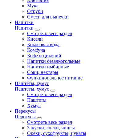
Клетчатка
Мука
Отруби
Смеси для выпечки
Напитки
Напитки
Смотреть весь раздел
Кисели
Кокосовая вода
Комбуча
Кофе и цикорий
Напитки безалкогольные
Напитки имбирные
Соки, нектары
Функциональное питание
Паштеты, хумус
Паштеты, хумус
Смотреть весь раздел
Паштеты
Хумус
Перекусы
Перекусы
Смотреть весь раздел
Закуски, снеки, чипсы
Орехи, сухофрукты, цукаты