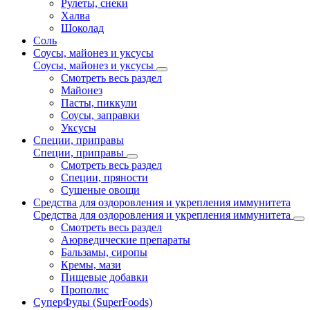
Рулеты, снеки
Халва
Шоколад
Соль
Соусы, майонез и уксусы
Соусы, майонез и уксусы
Смотреть весь раздел
Майонез
Пасты, пиккули
Соусы, заправки
Уксусы
Специи, приправы
Специи, приправы
Смотреть весь раздел
Специи, пряности
Сушеные овощи
Средства для оздоровления и укрепления иммунитета
Средства для оздоровления и укрепления иммунитета
Смотреть весь раздел
Аюрведические препараты
Бальзамы, сиропы
Кремы, мази
Пищевые добавки
Прополис
СуперФуды (SuperFoods)