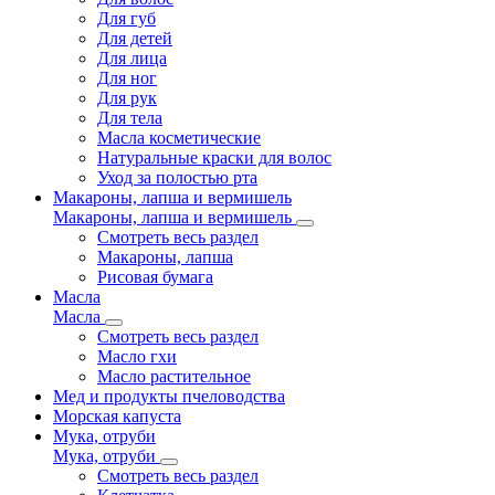
Для губ
Для детей
Для лица
Для ног
Для рук
Для тела
Масла косметические
Натуральные краски для волос
Уход за полостью рта
Макароны, лапша и вермишель
Макароны, лапша и вермишель
Смотреть весь раздел
Макароны, лапша
Рисовая бумага
Масла
Масла
Смотреть весь раздел
Масло гхи
Масло растительное
Мед и продукты пчеловодства
Морская капуста
Мука, отруби
Мука, отруби
Смотреть весь раздел