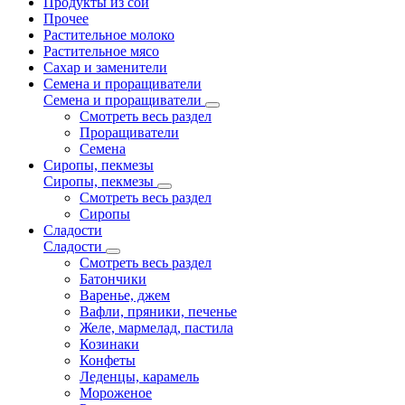
Продукты из сои
Прочее
Растительное молоко
Растительное мясо
Сахар и заменители
Семена и проращиватели
Семена и проращиватели
Смотреть весь раздел
Проращиватели
Семена
Сиропы, пекмезы
Сиропы, пекмезы
Смотреть весь раздел
Сиропы
Сладости
Сладости
Смотреть весь раздел
Батончики
Варенье, джем
Вафли, пряники, печенье
Желе, мармелад, пастила
Козинаки
Конфеты
Леденцы, карамель
Мороженое