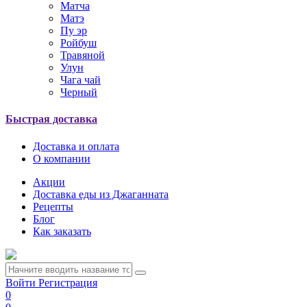
Матча
Матэ
Пу эр
Ройбуш
Травяной
Улун
Чага чай
Черный
Быстрая доставка
Доставка и оплата
О компании
Акции
Доставка еды из Джаганната
Рецепты
Блог
Как заказать
Войти
Регистрация
0