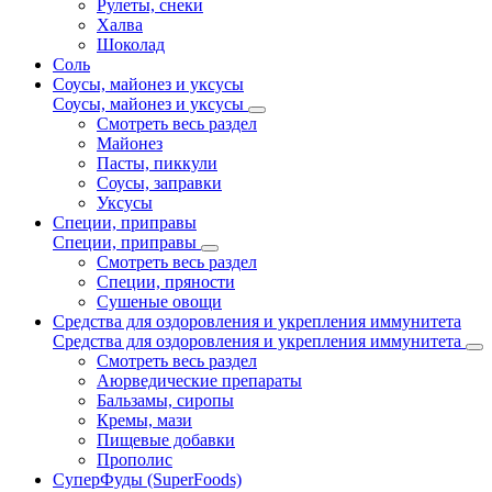
Рулеты, снеки
Халва
Шоколад
Соль
Соусы, майонез и уксусы
Соусы, майонез и уксусы
Смотреть весь раздел
Майонез
Пасты, пиккули
Соусы, заправки
Уксусы
Специи, приправы
Специи, приправы
Смотреть весь раздел
Специи, пряности
Сушеные овощи
Средства для оздоровления и укрепления иммунитета
Средства для оздоровления и укрепления иммунитета
Смотреть весь раздел
Аюрведические препараты
Бальзамы, сиропы
Кремы, мази
Пищевые добавки
Прополис
СуперФуды (SuperFoods)