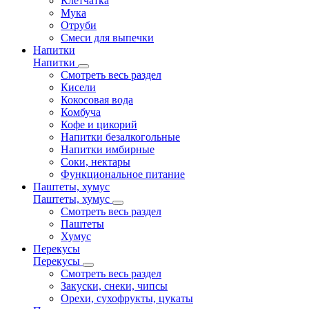
Клетчатка
Мука
Отруби
Смеси для выпечки
Напитки
Напитки
Смотреть весь раздел
Кисели
Кокосовая вода
Комбуча
Кофе и цикорий
Напитки безалкогольные
Напитки имбирные
Соки, нектары
Функциональное питание
Паштеты, хумус
Паштеты, хумус
Смотреть весь раздел
Паштеты
Хумус
Перекусы
Перекусы
Смотреть весь раздел
Закуски, снеки, чипсы
Орехи, сухофрукты, цукаты