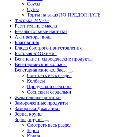
Соусы
Супы
Торты на заказ ПО ПРЕДОПЛАТЕ
Фасовка 24VEG
Растительные масла
Безалкогольные напитки
Активаторы воды
Благовония
Блюда быстрого приготовления
Бытовая БИОхимия
Веганские и сыроедческие продукты
Вегетарианские колбасы
Вегетарианские колбасы
Смотреть весь раздел
Колбасы
Продукты из сейтана
Сосиски и сардельки
Жевательные резинки
Замороженные продукты
Заморозка Джаганнат
Зерна, крупы
Зерна, крупы
Смотреть весь раздел
Зерно
Крупа