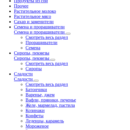
Продукты из сои
Прочее
Растительное молоко
Растительное мясо
Сахар и заменители
Семена и проращиватели
Семена и проращиватели
Смотреть весь раздел
Проращиватели
Семена
Сиропы, пекмезы
Сиропы, пекмезы
Смотреть весь раздел
Сиропы
Сладости
Сладости
Смотреть весь раздел
Батончики
Варенье, джем
Вафли, пряники, печенье
Желе, мармелад, пастила
Козинаки
Конфеты
Леденцы, карамель
Мороженое