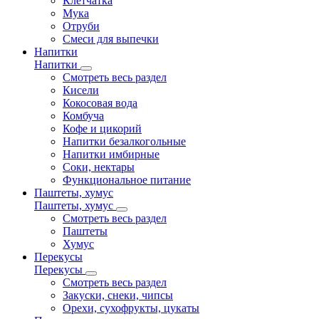
Клетчатка
Мука
Отруби
Смеси для выпечки
Напитки
Напитки
Смотреть весь раздел
Кисели
Кокосовая вода
Комбуча
Кофе и цикорий
Напитки безалкогольные
Напитки имбирные
Соки, нектары
Функциональное питание
Паштеты, хумус
Паштеты, хумус
Смотреть весь раздел
Паштеты
Хумус
Перекусы
Перекусы
Смотреть весь раздел
Закуски, снеки, чипсы
Орехи, сухофрукты, цукаты