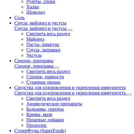
Рулеты, снеки
Халва
Шоколад
Соль
Соусы, майонез и уксусы
Соусы, майонез и уксусы
Смотреть весь раздел
Майонез
Пасты, пиккули
Соусы, заправки
Уксусы
Специи, приправы
Специи, приправы
Смотреть весь раздел
Специи, пряности
Сушеные овощи
Средства для оздоровления и укрепления иммунитета
Средства для оздоровления и укрепления иммунитета
Смотреть весь раздел
Аюрведические препараты
Бальзамы, сиропы
Кремы, мази
Пищевые добавки
Прополис
СуперФуды (SuperFoods)