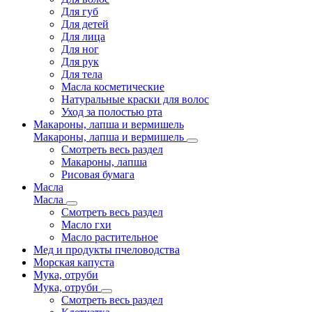
Для губ
Для детей
Для лица
Для ног
Для рук
Для тела
Масла косметические
Натуральные краски для волос
Уход за полостью рта
Макароны, лапша и вермишель
Макароны, лапша и вермишель
Смотреть весь раздел
Макароны, лапша
Рисовая бумага
Масла
Масла
Смотреть весь раздел
Масло гхи
Масло растительное
Мед и продукты пчеловодства
Морская капуста
Мука, отруби
Мука, отруби
Смотреть весь раздел