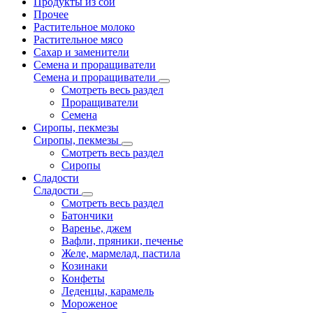
Продукты из сои
Прочее
Растительное молоко
Растительное мясо
Сахар и заменители
Семена и проращиватели
Семена и проращиватели
Смотреть весь раздел
Проращиватели
Семена
Сиропы, пекмезы
Сиропы, пекмезы
Смотреть весь раздел
Сиропы
Сладости
Сладости
Смотреть весь раздел
Батончики
Варенье, джем
Вафли, пряники, печенье
Желе, мармелад, пастила
Козинаки
Конфеты
Леденцы, карамель
Мороженое