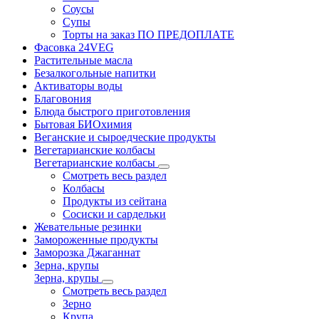
Соусы
Супы
Торты на заказ ПО ПРЕДОПЛАТЕ
Фасовка 24VEG
Растительные масла
Безалкогольные напитки
Активаторы воды
Благовония
Блюда быстрого приготовления
Бытовая БИОхимия
Веганские и сыроедческие продукты
Вегетарианские колбасы
Вегетарианские колбасы
Смотреть весь раздел
Колбасы
Продукты из сейтана
Сосиски и сардельки
Жевательные резинки
Замороженные продукты
Заморозка Джаганнат
Зерна, крупы
Зерна, крупы
Смотреть весь раздел
Зерно
Крупа