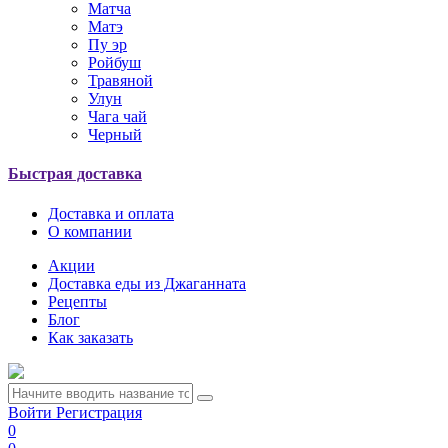
Матча
Матэ
Пу эр
Ройбуш
Травяной
Улун
Чага чай
Черный
Быстрая доставка
Доставка и оплата
О компании
Акции
Доставка еды из Джаганната
Рецепты
Блог
Как заказать
Войти
Регистрация
0