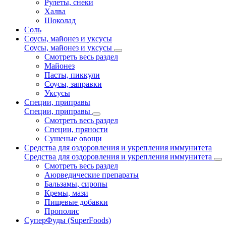
Рулеты, снеки
Халва
Шоколад
Соль
Соусы, майонез и уксусы
Соусы, майонез и уксусы
Смотреть весь раздел
Майонез
Пасты, пиккули
Соусы, заправки
Уксусы
Специи, приправы
Специи, приправы
Смотреть весь раздел
Специи, пряности
Сушеные овощи
Средства для оздоровления и укрепления иммунитета
Средства для оздоровления и укрепления иммунитета
Смотреть весь раздел
Аюрведические препараты
Бальзамы, сиропы
Кремы, мази
Пищевые добавки
Прополис
СуперФуды (SuperFoods)