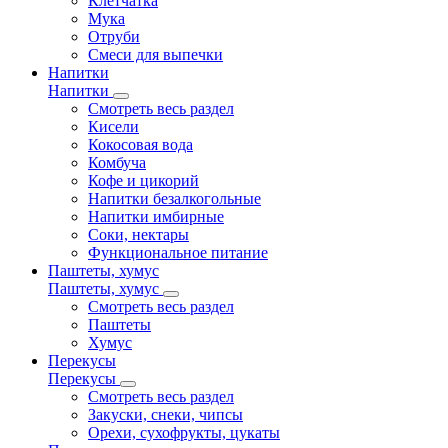
Клетчатка
Мука
Отруби
Смеси для выпечки
Напитки
Напитки
Смотреть весь раздел
Кисели
Кокосовая вода
Комбуча
Кофе и цикорий
Напитки безалкогольные
Напитки имбирные
Соки, нектары
Функциональное питание
Паштеты, хумус
Паштеты, хумус
Смотреть весь раздел
Паштеты
Хумус
Перекусы
Перекусы
Смотреть весь раздел
Закуски, снеки, чипсы
Орехи, сухофрукты, цукаты