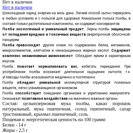
Нет в наличии
Нет в наличии
Шоколадный заряд энергии на весь день. Легкий способ сытно перекусить
в любых условиях и с пользой для здоровья Уникальная польза полбы, в
составе только растительные компоненты, не содержит консервантов
.
Полба экологичный и уникальный продукт
. Зёрна полбы
защищены
от попадания вредных и токсичных веществ
сверхпрочной оболочкой-
панцирем.
Полба превосходит
другие злаки по содержанию белка, витаминов,
микроэлементов, клетчатки и ненасыщенных жирных кислот.
Содержит
комплекс незаменимых аминокислот
. Обладает ярким и характерным
вкусом.
Полба
помогает нормализовать вес
, избегать переедания. При
употреблении полбы возникает длительное ощущение сытости, т.к.
углеводы полбы всасываются медленно и постепенно.
Полба
обладает уникальной
молекулярной структурой полезных
веществ, легко усваивающихся организмом.
Полба
способствует
очищению организма и укреплению иммунитета.
Оказывает
позитивное воздействие
на жизненно важные органы.
Состав: цельнозерновая мука полбы, какао порошок
натуральный, мука пшеничная, солод пшеничный, сахар
тростниковый, крахмал пшеничный, соль.
Пищевая и энергетическая ценность на 100 грамм:
Белки - 14 г
Жиры - 2,5 г