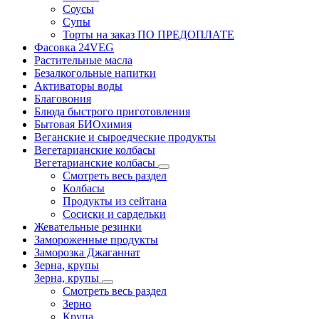
Соусы
Супы
Торты на заказ ПО ПРЕДОПЛАТЕ
Фасовка 24VEG
Растительные масла
Безалкогольные напитки
Активаторы воды
Благовония
Блюда быстрого приготовления
Бытовая БИОхимия
Веганские и сыроедческие продукты
Вегетарианские колбасы
Вегетарианские колбасы
Смотреть весь раздел
Колбасы
Продукты из сейтана
Сосиски и сардельки
Жевательные резинки
Замороженные продукты
Заморозка Джаганнат
Зерна, крупы
Зерна, крупы
Смотреть весь раздел
Зерно
Крупа