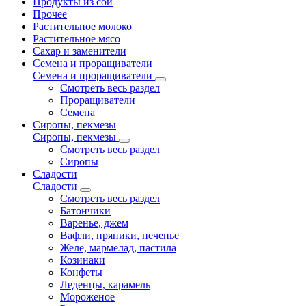
Продукты из сои
Прочее
Растительное молоко
Растительное мясо
Сахар и заменители
Семена и проращиватели
Семена и проращиватели
Смотреть весь раздел
Проращиватели
Семена
Сиропы, пекмезы
Сиропы, пекмезы
Смотреть весь раздел
Сиропы
Сладости
Сладости
Смотреть весь раздел
Батончики
Варенье, джем
Вафли, пряники, печенье
Желе, мармелад, пастила
Козинаки
Конфеты
Леденцы, карамель
Мороженое