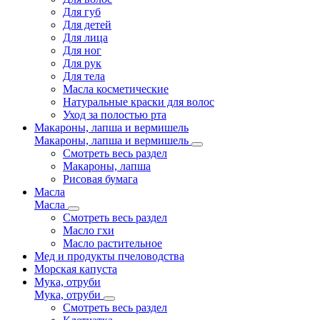
Для губ
Для детей
Для лица
Для ног
Для рук
Для тела
Масла косметические
Натуральные краски для волос
Уход за полостью рта
Макароны, лапша и вермишель
Макароны, лапша и вермишель
Смотреть весь раздел
Макароны, лапша
Рисовая бумага
Масла
Масла
Смотреть весь раздел
Масло гхи
Масло растительное
Мед и продукты пчеловодства
Морская капуста
Мука, отруби
Мука, отруби
Смотреть весь раздел