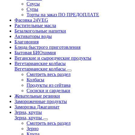
Соусы
Супы
Торты на заказ ПО ПРЕДОПЛАТЕ
Фасовка 24VEG
Растительные масла
Безалкогольные напитки
Активаторы воды
Благовония
Блюда быстрого приготовления
Бытовая БИОхимия
Веганские и сыроедческие продукты
Вегетарианские колбасы
Вегетарианские колбасы
Смотреть весь раздел
Колбасы
Продукты из сейтана
Сосиски и сардельки
Жевательные резинки
Замороженные продукты
Заморозка Джаганнат
Зерна, крупы
Зерна, крупы
Смотреть весь раздел
Зерно
Крупа