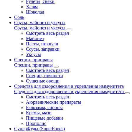
Рулеты, снеки
Халва
Шоколад
Соль
Соусы, майонез и уксусы
Соусы, майонез и уксусы
Смотреть весь раздел
Майонез
Пасты, пиккули
Соусы, заправки
Уксусы
Специи, приправы
Специи, приправы
Смотреть весь раздел
Специи, пряности
Сушеные овощи
Средства для оздоровления и укрепления иммунитета
Средства для оздоровления и укрепления иммунитета
Смотреть весь раздел
Аюрведические препараты
Бальзамы, сиропы
Кремы, мази
Пищевые добавки
Прополис
СуперФуды (SuperFoods)