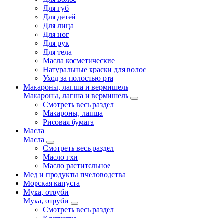
Для губ
Для детей
Для лица
Для ног
Для рук
Для тела
Масла косметические
Натуральные краски для волос
Уход за полостью рта
Макароны, лапша и вермишель
Макароны, лапша и вермишель
Смотреть весь раздел
Макароны, лапша
Рисовая бумага
Масла
Масла
Смотреть весь раздел
Масло гхи
Масло растительное
Мед и продукты пчеловодства
Морская капуста
Мука, отруби
Мука, отруби
Смотреть весь раздел