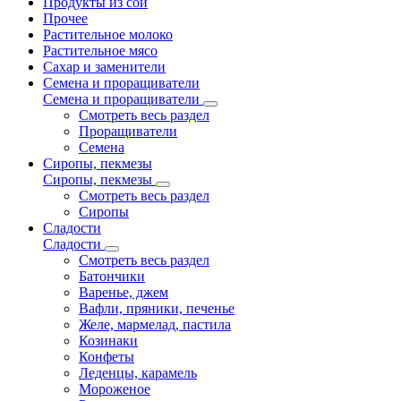
Продукты из сои
Прочее
Растительное молоко
Растительное мясо
Сахар и заменители
Семена и проращиватели
Семена и проращиватели
Смотреть весь раздел
Проращиватели
Семена
Сиропы, пекмезы
Сиропы, пекмезы
Смотреть весь раздел
Сиропы
Сладости
Сладости
Смотреть весь раздел
Батончики
Варенье, джем
Вафли, пряники, печенье
Желе, мармелад, пастила
Козинаки
Конфеты
Леденцы, карамель
Мороженое