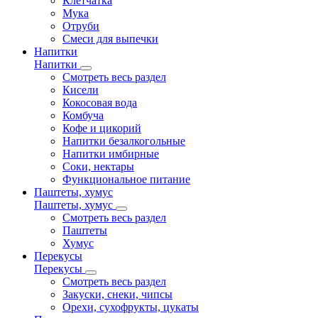
Клетчатка
Мука
Отруби
Смеси для выпечки
Напитки
Напитки
Смотреть весь раздел
Кисели
Кокосовая вода
Комбуча
Кофе и цикорий
Напитки безалкогольные
Напитки имбирные
Соки, нектары
Функциональное питание
Паштеты, хумус
Паштеты, хумус
Смотреть весь раздел
Паштеты
Хумус
Перекусы
Перекусы
Смотреть весь раздел
Закуски, снеки, чипсы
Орехи, сухофрукты, цукаты