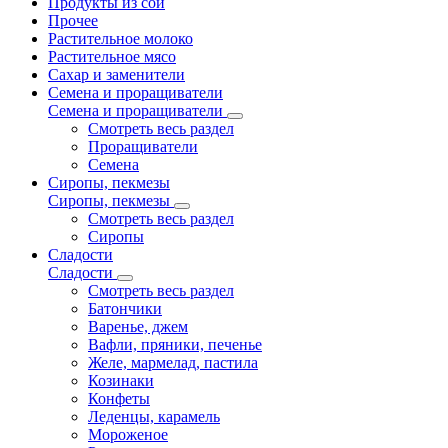
Продукты из сои
Прочее
Растительное молоко
Растительное мясо
Сахар и заменители
Семена и проращиватели
Семена и проращиватели
Смотреть весь раздел
Проращиватели
Семена
Сиропы, пекмезы
Сиропы, пекмезы
Смотреть весь раздел
Сиропы
Сладости
Сладости
Смотреть весь раздел
Батончики
Варенье, джем
Вафли, пряники, печенье
Желе, мармелад, пастила
Козинаки
Конфеты
Леденцы, карамель
Мороженое