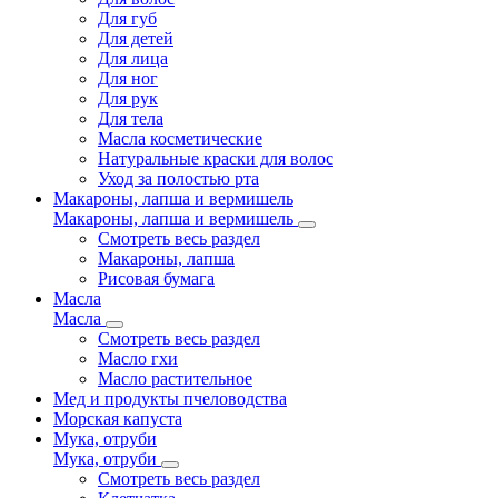
Для губ
Для детей
Для лица
Для ног
Для рук
Для тела
Масла косметические
Натуральные краски для волос
Уход за полостью рта
Макароны, лапша и вермишель
Макароны, лапша и вермишель
Смотреть весь раздел
Макароны, лапша
Рисовая бумага
Масла
Масла
Смотреть весь раздел
Масло гхи
Масло растительное
Мед и продукты пчеловодства
Морская капуста
Мука, отруби
Мука, отруби
Смотреть весь раздел