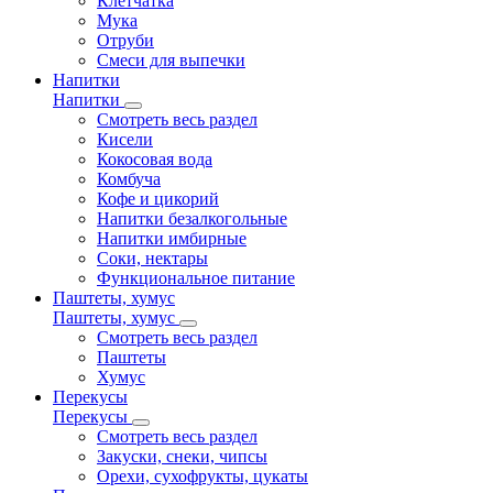
Клетчатка
Мука
Отруби
Смеси для выпечки
Напитки
Напитки
Смотреть весь раздел
Кисели
Кокосовая вода
Комбуча
Кофе и цикорий
Напитки безалкогольные
Напитки имбирные
Соки, нектары
Функциональное питание
Паштеты, хумус
Паштеты, хумус
Смотреть весь раздел
Паштеты
Хумус
Перекусы
Перекусы
Смотреть весь раздел
Закуски, снеки, чипсы
Орехи, сухофрукты, цукаты