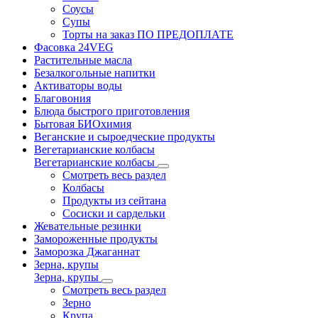
Соусы
Супы
Торты на заказ ПО ПРЕДОПЛАТЕ
Фасовка 24VEG
Растительные масла
Безалкогольные напитки
Активаторы воды
Благовония
Блюда быстрого приготовления
Бытовая БИОхимия
Веганские и сыроедческие продукты
Вегетарианские колбасы
Вегетарианские колбасы
Смотреть весь раздел
Колбасы
Продукты из сейтана
Сосиски и сардельки
Жевательные резинки
Замороженные продукты
Заморозка Джаганнат
Зерна, крупы
Зерна, крупы
Смотреть весь раздел
Зерно
Крупа