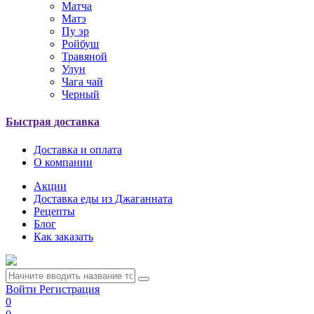
Матча
Матэ
Пу эр
Ройбуш
Травяной
Улун
Чага чай
Черный
Быстрая доставка
Доставка и оплата
О компании
Акции
Доставка еды из Джаганната
Рецепты
Блог
Как заказать
Войти
Регистрация
0