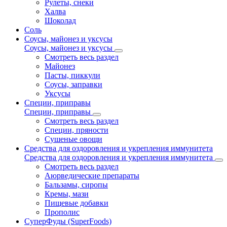
Рулеты, снеки
Халва
Шоколад
Соль
Соусы, майонез и уксусы
Соусы, майонез и уксусы
Смотреть весь раздел
Майонез
Пасты, пиккули
Соусы, заправки
Уксусы
Специи, приправы
Специи, приправы
Смотреть весь раздел
Специи, пряности
Сушеные овощи
Средства для оздоровления и укрепления иммунитета
Средства для оздоровления и укрепления иммунитета
Смотреть весь раздел
Аюрведические препараты
Бальзамы, сиропы
Кремы, мази
Пищевые добавки
Прополис
СуперФуды (SuperFoods)