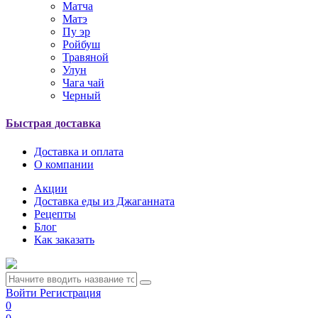
Матча
Матэ
Пу эр
Ройбуш
Травяной
Улун
Чага чай
Черный
Быстрая доставка
Доставка и оплата
О компании
Акции
Доставка еды из Джаганната
Рецепты
Блог
Как заказать
Войти
Регистрация
0