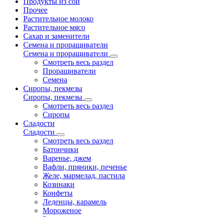
Продукты из сои
Прочее
Растительное молоко
Растительное мясо
Сахар и заменители
Семена и проращиватели
Семена и проращиватели
Смотреть весь раздел
Проращиватели
Семена
Сиропы, пекмезы
Сиропы, пекмезы
Смотреть весь раздел
Сиропы
Сладости
Сладости
Смотреть весь раздел
Батончики
Варенье, джем
Вафли, пряники, печенье
Желе, мармелад, пастила
Козинаки
Конфеты
Леденцы, карамель
Мороженое