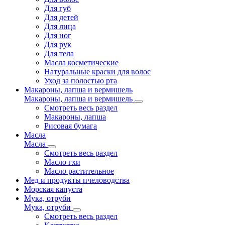
Для губ
Для детей
Для лица
Для ног
Для рук
Для тела
Масла косметические
Натуральные краски для волос
Уход за полостью рта
Макароны, лапша и вермишель
Макароны, лапша и вермишель
Смотреть весь раздел
Макароны, лапша
Рисовая бумага
Масла
Масла
Смотреть весь раздел
Масло гхи
Масло растительное
Мед и продукты пчеловодства
Морская капуста
Мука, отруби
Мука, отруби
Смотреть весь раздел