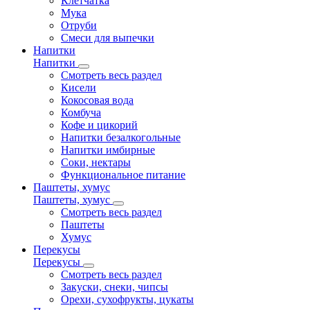
Клетчатка
Мука
Отруби
Смеси для выпечки
Напитки
Напитки
Смотреть весь раздел
Кисели
Кокосовая вода
Комбуча
Кофе и цикорий
Напитки безалкогольные
Напитки имбирные
Соки, нектары
Функциональное питание
Паштеты, хумус
Паштеты, хумус
Смотреть весь раздел
Паштеты
Хумус
Перекусы
Перекусы
Смотреть весь раздел
Закуски, снеки, чипсы
Орехи, сухофрукты, цукаты