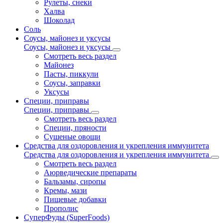
Рулеты, снеки
Халва
Шоколад
Соль
Соусы, майонез и уксусы
Соусы, майонез и уксусы
Смотреть весь раздел
Майонез
Пасты, пиккули
Соусы, заправки
Уксусы
Специи, приправы
Специи, приправы
Смотреть весь раздел
Специи, пряности
Сушеные овощи
Средства для оздоровления и укрепления иммунитета
Средства для оздоровления и укрепления иммунитета
Смотреть весь раздел
Аюрведические препараты
Бальзамы, сиропы
Кремы, мази
Пищевые добавки
Прополис
СуперФуды (SuperFoods)