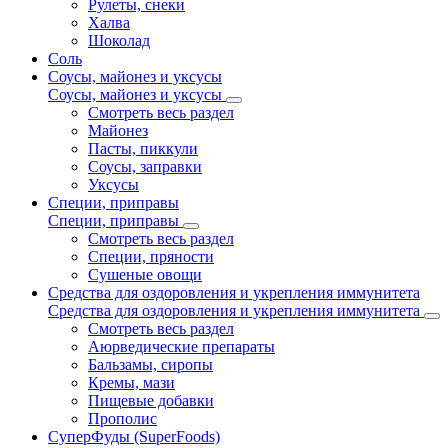
Рулеты, снеки
Халва
Шоколад
Соль
Соусы, майонез и уксусы
Соусы, майонез и уксусы
Смотреть весь раздел
Майонез
Пасты, пиккули
Соусы, заправки
Уксусы
Специи, приправы
Специи, приправы
Смотреть весь раздел
Специи, пряности
Сушеные овощи
Средства для оздоровления и укрепления иммунитета
Средства для оздоровления и укрепления иммунитета
Смотреть весь раздел
Аюрведические препараты
Бальзамы, сиропы
Кремы, мази
Пищевые добавки
Прополис
СуперФуды (SuperFoods)