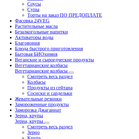
Соусы
Супы
Торты на заказ ПО ПРЕДОПЛАТЕ
Фасовка 24VEG
Растительные масла
Безалкогольные напитки
Активаторы воды
Благовония
Блюда быстрого приготовления
Бытовая БИОхимия
Веганские и сыроедческие продукты
Вегетарианские колбасы
Вегетарианские колбасы
Смотреть весь раздел
Колбасы
Продукты из сейтана
Сосиски и сардельки
Жевательные резинки
Замороженные продукты
Заморозка Джаганнат
Зерна, крупы
Зерна, крупы
Смотреть весь раздел
Зерно
Крупа