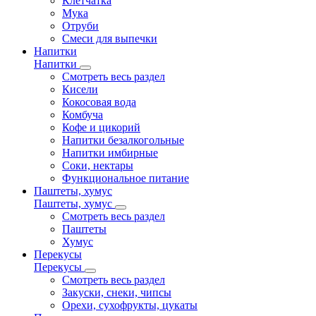
Клетчатка
Мука
Отруби
Смеси для выпечки
Напитки
Напитки
Смотреть весь раздел
Кисели
Кокосовая вода
Комбуча
Кофе и цикорий
Напитки безалкогольные
Напитки имбирные
Соки, нектары
Функциональное питание
Паштеты, хумус
Паштеты, хумус
Смотреть весь раздел
Паштеты
Хумус
Перекусы
Перекусы
Смотреть весь раздел
Закуски, снеки, чипсы
Орехи, сухофрукты, цукаты