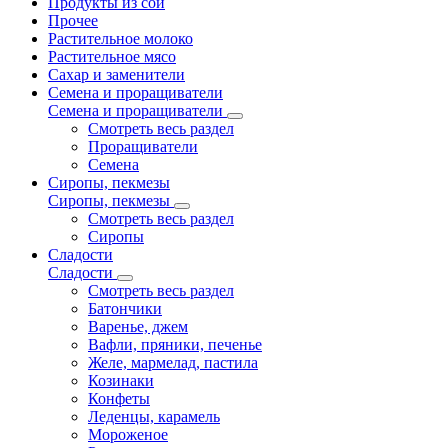
Продукты из сои
Прочее
Растительное молоко
Растительное мясо
Сахар и заменители
Семена и проращиватели
Семена и проращиватели
Смотреть весь раздел
Проращиватели
Семена
Сиропы, пекмезы
Сиропы, пекмезы
Смотреть весь раздел
Сиропы
Сладости
Сладости
Смотреть весь раздел
Батончики
Варенье, джем
Вафли, пряники, печенье
Желе, мармелад, пастила
Козинаки
Конфеты
Леденцы, карамель
Мороженое