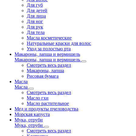
Для губ
Для детей
Для лица
Для ног
Для рук
Для тела
Масла косметические
Натуральные краски для волос
Уход за полостью рта
Макароны, лапша и вермишель
Макароны, лапша и вермишель
Смотреть весь раздел
Макароны, лапша
Рисовая бумага
Масла
Масла
Смотреть весь раздел
Масло гхи
Масло растительное
Мед и продукты пчеловодства
Морская капуста
Мука, отруби
Мука, отруби
Смотреть весь раздел