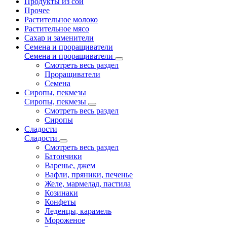
Продукты из сои
Прочее
Растительное молоко
Растительное мясо
Сахар и заменители
Семена и проращиватели
Семена и проращиватели
Смотреть весь раздел
Проращиватели
Семена
Сиропы, пекмезы
Сиропы, пекмезы
Смотреть весь раздел
Сиропы
Сладости
Сладости
Смотреть весь раздел
Батончики
Варенье, джем
Вафли, пряники, печенье
Желе, мармелад, пастила
Козинаки
Конфеты
Леденцы, карамель
Мороженое