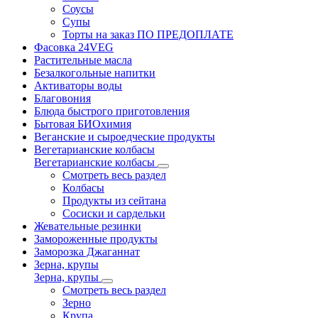
Соусы
Супы
Торты на заказ ПО ПРЕДОПЛАТЕ
Фасовка 24VEG
Растительные масла
Безалкогольные напитки
Активаторы воды
Благовония
Блюда быстрого приготовления
Бытовая БИОхимия
Веганские и сыроедческие продукты
Вегетарианские колбасы
Вегетарианские колбасы
Смотреть весь раздел
Колбасы
Продукты из сейтана
Сосиски и сардельки
Жевательные резинки
Замороженные продукты
Заморозка Джаганнат
Зерна, крупы
Зерна, крупы
Смотреть весь раздел
Зерно
Крупа