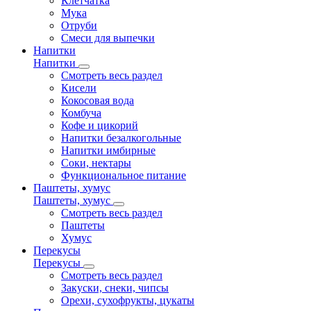
Клетчатка
Мука
Отруби
Смеси для выпечки
Напитки
Напитки
Смотреть весь раздел
Кисели
Кокосовая вода
Комбуча
Кофе и цикорий
Напитки безалкогольные
Напитки имбирные
Соки, нектары
Функциональное питание
Паштеты, хумус
Паштеты, хумус
Смотреть весь раздел
Паштеты
Хумус
Перекусы
Перекусы
Смотреть весь раздел
Закуски, снеки, чипсы
Орехи, сухофрукты, цукаты