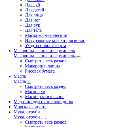
Для губ
Для детей
Для лица
Для ног
Для рук
Для тела
Масла косметические
Натуральные краски для волос
Уход за полостью рта
Макароны, лапша и вермишель
Макароны, лапша и вермишель
Смотреть весь раздел
Макароны, лапша
Рисовая бумага
Масла
Масла
Смотреть весь раздел
Масло гхи
Масло растительное
Мед и продукты пчеловодства
Морская капуста
Мука, отруби
Мука, отруби
Смотреть весь раздел