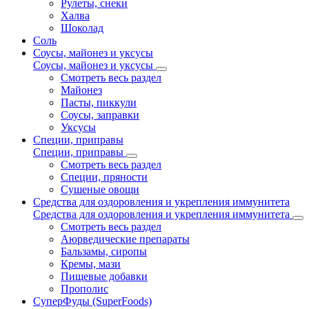
Рулеты, снеки
Халва
Шоколад
Соль
Соусы, майонез и уксусы
Соусы, майонез и уксусы
Смотреть весь раздел
Майонез
Пасты, пиккули
Соусы, заправки
Уксусы
Специи, приправы
Специи, приправы
Смотреть весь раздел
Специи, пряности
Сушеные овощи
Средства для оздоровления и укрепления иммунитета
Средства для оздоровления и укрепления иммунитета
Смотреть весь раздел
Аюрведические препараты
Бальзамы, сиропы
Кремы, мази
Пищевые добавки
Прополис
СуперФуды (SuperFoods)