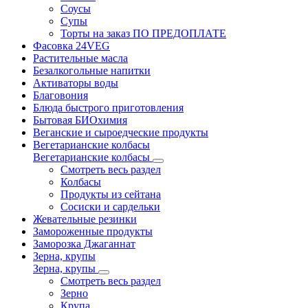
Соусы
Супы
Торты на заказ ПО ПРЕДОПЛАТЕ
Фасовка 24VEG
Растительные масла
Безалкогольные напитки
Активаторы воды
Благовония
Блюда быстрого приготовления
Бытовая БИОхимия
Веганские и сыроедческие продукты
Вегетарианские колбасы
Вегетарианские колбасы
Смотреть весь раздел
Колбасы
Продукты из сейтана
Сосиски и сардельки
Жевательные резинки
Замороженные продукты
Заморозка Джаганнат
Зерна, крупы
Зерна, крупы
Смотреть весь раздел
Зерно
Крупа