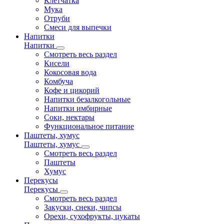
Клетчатка
Мука
Отруби
Смеси для выпечки
Напитки
Напитки
Смотреть весь раздел
Кисели
Кокосовая вода
Комбуча
Кофе и цикорий
Напитки безалкогольные
Напитки имбирные
Соки, нектары
Функциональное питание
Паштеты, хумус
Паштеты, хумус
Смотреть весь раздел
Паштеты
Хумус
Перекусы
Перекусы
Смотреть весь раздел
Закуски, снеки, чипсы
Орехи, сухофрукты, цукаты