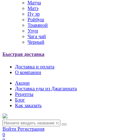
Матча
Матэ
Пу эр
Ройбуш
Травяной
Улун
Чага чай
Черный
Быстрая доставка
Доставка и оплата
О компании
Акции
Доставка еды из Джаганната
Рецепты
Блог
Как заказать
Войти
Регистрация
0