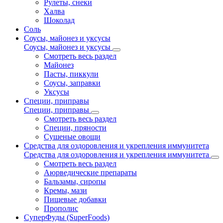
Рулеты, снеки
Халва
Шоколад
Соль
Соусы, майонез и уксусы
Соусы, майонез и уксусы
Смотреть весь раздел
Майонез
Пасты, пиккули
Соусы, заправки
Уксусы
Специи, приправы
Специи, приправы
Смотреть весь раздел
Специи, пряности
Сушеные овощи
Средства для оздоровления и укрепления иммунитета
Средства для оздоровления и укрепления иммунитета
Смотреть весь раздел
Аюрведические препараты
Бальзамы, сиропы
Кремы, мази
Пищевые добавки
Прополис
СуперФуды (SuperFoods)