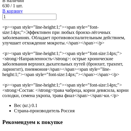
В наличии
630
/
1 шт.
В корзину
<p><span style="line-height:1;"><span style="font-
size:14px;">Эффективен при любых бронхо-лёгочных
заболеваниях. Обладает противовоспалительным действием,
улучшает отхождение мокроты.</span></span></p>
<p><span style="line-height:1;"><span style="font-size:14px;">
<strong>Направленность</strong>: острые хронические
заболевания верхних дыхательных путей (бронхит, трахеит,
ларингит), пневмония</span></span><span style="line-
height:1;"><span style="font-size:14px;"></span></span></p>
<p><span style="line-height:1;"><span style="font-size:14px;">
<strong>Состав: </strong>трава чабреца, корни девясила, корни
солодки, семена укропа, трава фиал</span></span>ки.</p>
Вес (кг.)
0.1
Страна-производитель
Россия
Рекомендуем к покупке