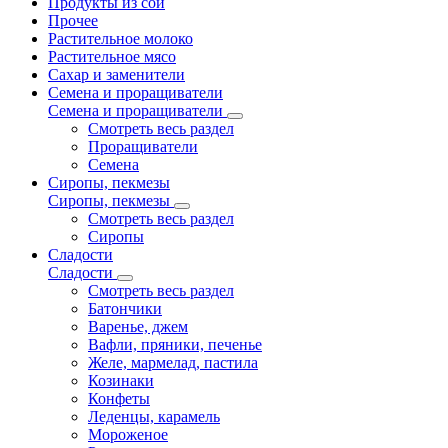
Продукты из сои
Прочее
Растительное молоко
Растительное мясо
Сахар и заменители
Семена и проращиватели
Семена и проращиватели
Смотреть весь раздел
Проращиватели
Семена
Сиропы, пекмезы
Сиропы, пекмезы
Смотреть весь раздел
Сиропы
Сладости
Сладости
Смотреть весь раздел
Батончики
Варенье, джем
Вафли, пряники, печенье
Желе, мармелад, пастила
Козинаки
Конфеты
Леденцы, карамель
Мороженое