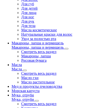
Для губ
Для детей
Для лица
Для ног
Для рук
Для тела
Масла косметические
Натуральные краски для волос
Уход за полостью рта
Макароны, лапша и вермишель
Макароны, лапша и вермишель
Смотреть весь раздел
Макароны, лапша
Рисовая бумага
Масла
Масла
Смотреть весь раздел
Масло гхи
Масло растительное
Мед и продукты пчеловодства
Морская капуста
Мука, отруби
Мука, отруби
Смотреть весь раздел