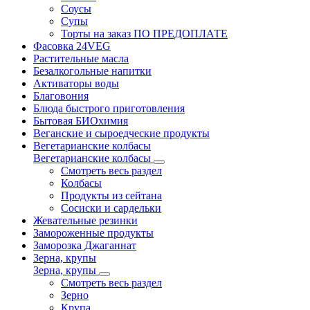
Соусы
Супы
Торты на заказ ПО ПРЕДОПЛАТЕ
Фасовка 24VEG
Растительные масла
Безалкогольные напитки
Активаторы воды
Благовония
Блюда быстрого приготовления
Бытовая БИОхимия
Веганские и сыроедческие продукты
Вегетарианские колбасы
Вегетарианские колбасы
Смотреть весь раздел
Колбасы
Продукты из сейтана
Сосиски и сардельки
Жевательные резинки
Замороженные продукты
Заморозка Джаганнат
Зерна, крупы
Зерна, крупы
Смотреть весь раздел
Зерно
Крупа