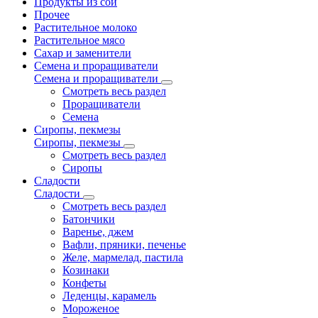
Продукты из сои
Прочее
Растительное молоко
Растительное мясо
Сахар и заменители
Семена и проращиватели
Семена и проращиватели
Смотреть весь раздел
Проращиватели
Семена
Сиропы, пекмезы
Сиропы, пекмезы
Смотреть весь раздел
Сиропы
Сладости
Сладости
Смотреть весь раздел
Батончики
Варенье, джем
Вафли, пряники, печенье
Желе, мармелад, пастила
Козинаки
Конфеты
Леденцы, карамель
Мороженое