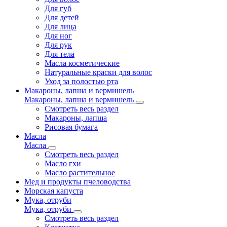
Для губ
Для детей
Для лица
Для ног
Для рук
Для тела
Масла косметические
Натуральные краски для волос
Уход за полостью рта
Макароны, лапша и вермишель
Макароны, лапша и вермишель
Смотреть весь раздел
Макароны, лапша
Рисовая бумага
Масла
Масла
Смотреть весь раздел
Масло гхи
Масло растительное
Мед и продукты пчеловодства
Морская капуста
Мука, отруби
Мука, отруби
Смотреть весь раздел