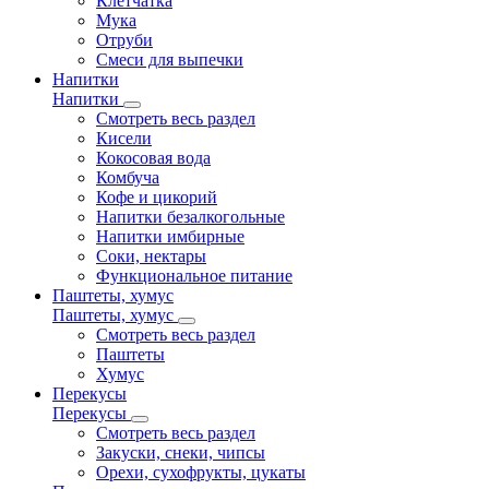
Клетчатка
Мука
Отруби
Смеси для выпечки
Напитки
Напитки
Смотреть весь раздел
Кисели
Кокосовая вода
Комбуча
Кофе и цикорий
Напитки безалкогольные
Напитки имбирные
Соки, нектары
Функциональное питание
Паштеты, хумус
Паштеты, хумус
Смотреть весь раздел
Паштеты
Хумус
Перекусы
Перекусы
Смотреть весь раздел
Закуски, снеки, чипсы
Орехи, сухофрукты, цукаты