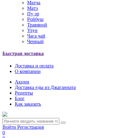
Матча
Матэ
Пу эр
Ройбуш
Травяной
Улун
Чага чай
Черный
Быстрая доставка
Доставка и оплата
О компании
Акции
Доставка еды из Джаганната
Рецепты
Блог
Как заказать
Войти
Регистрация
0