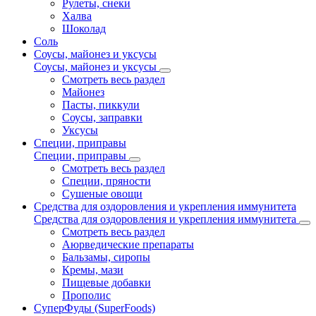
Рулеты, снеки
Халва
Шоколад
Соль
Соусы, майонез и уксусы
Соусы, майонез и уксусы
Смотреть весь раздел
Майонез
Пасты, пиккули
Соусы, заправки
Уксусы
Специи, приправы
Специи, приправы
Смотреть весь раздел
Специи, пряности
Сушеные овощи
Средства для оздоровления и укрепления иммунитета
Средства для оздоровления и укрепления иммунитета
Смотреть весь раздел
Аюрведические препараты
Бальзамы, сиропы
Кремы, мази
Пищевые добавки
Прополис
СуперФуды (SuperFoods)