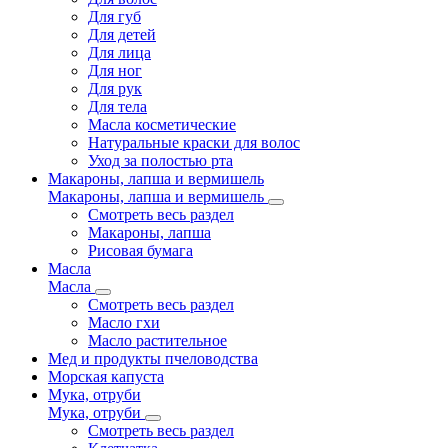
Для губ
Для детей
Для лица
Для ног
Для рук
Для тела
Масла косметические
Натуральные краски для волос
Уход за полостью рта
Макароны, лапша и вермишель
Макароны, лапша и вермишель
Смотреть весь раздел
Макароны, лапша
Рисовая бумага
Масла
Масла
Смотреть весь раздел
Масло гхи
Масло растительное
Мед и продукты пчеловодства
Морская капуста
Мука, отруби
Мука, отруби
Смотреть весь раздел