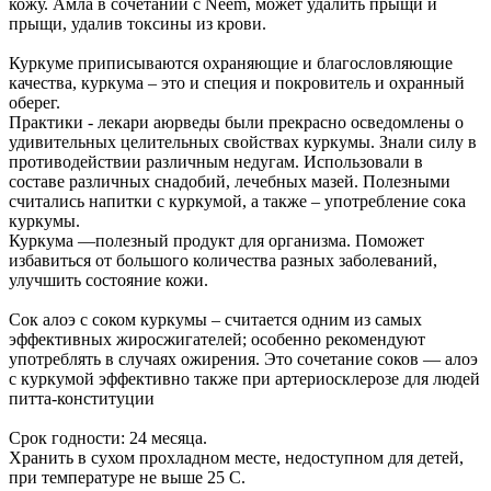
кожу. Амла в сочетании с Neem, может удалить прыщи и
прыщи, удалив токсины из крови.
Куркуме приписываются охраняющие и благословляющие
качества, куркума – это и специя и покровитель и охранный
оберег.
Практики - лекари аюрведы были прекрасно осведомлены о
удивительных целительных свойствах куркумы. Знали силу в
противодействии различным недугам. Использовали в
составе различных снадобий, лечебных мазей. Полезными
считались напитки с куркумой, а также – употребление сока
куркумы.
Куркума —полезный продукт для организма. Поможет
избавиться от большого количества разных заболеваний,
улучшить состояние кожи.
Сок алоэ с соком куркумы – считается одним из самых
эффективных жиросжигателей; особенно рекомендуют
употреблять в случаях ожирения. Это сочетание соков — алоэ
с куркумой эффективно также при артериосклерозе для людей
питта-конституции
Срок годности: 24 месяца.
Хранить в сухом прохладном месте, недоступном для детей,
при температуре не выше 25 С.