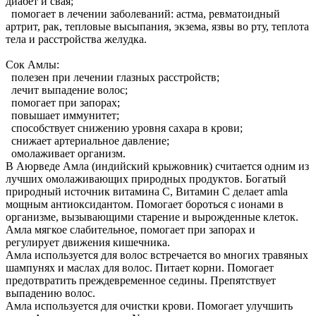
диабет и свая;
помогает в лечении заболеваний: астма, ревматоидный
артрит, рак, тепловые высыпания, экзема, язвы во рту, теплота
тела и расстройства желудка.
Сок Амлы:
полезен при лечении глазных расстройств;
лечит выпадение волос;
помогает при запорах;
повышает иммунитет;
способствует снижению уровня сахара в крови;
снижает артериальное давление;
омолаживает организм.
В Аюрведе Амла (индийский крыжовник) считается одним из
лучших омолаживающих природных продуктов. Богатый
природный источник витамина С, Витамин С делает amla
мощным антиоксидантом. Помогает бороться с ионами в
организме, вызывающими старение и вырожденные клеток.
Амла мягкое слабительное, помогает при запорах и
регулирует движения кишечника.
Амла используется для волос встречается во многих травяных
шампунях и маслах для волос. Питает корни. Помогает
предотвратить преждевременное седины. Препятствует
выпадению волос.
Амла используется для очистки крови. Помогает улучшить