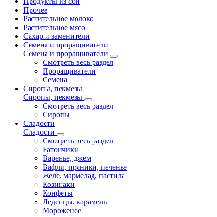
Продукты из сои
Прочее
Растительное молоко
Растительное мясо
Сахар и заменители
Семена и проращиватели
Семена и проращиватели
Смотреть весь раздел
Проращиватели
Семена
Сиропы, пекмезы
Сиропы, пекмезы
Смотреть весь раздел
Сиропы
Сладости
Сладости
Смотреть весь раздел
Батончики
Варенье, джем
Вафли, пряники, печенье
Желе, мармелад, пастила
Козинаки
Конфеты
Леденцы, карамель
Мороженое