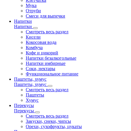
Клетчатка
Мука
Отруби
Смеси для выпечки
Напитки
Напитки
Смотреть весь раздел
Кисели
Кокосовая вода
Комбуча
Кофе и цикорий
Напитки безалкогольные
Напитки имбирные
Соки, нектары
Функциональное питание
Паштеты, хумус
Паштеты, хумус
Смотреть весь раздел
Паштеты
Хумус
Перекусы
Перекусы
Смотреть весь раздел
Закуски, снеки, чипсы
Орехи, сухофрукты, цукаты