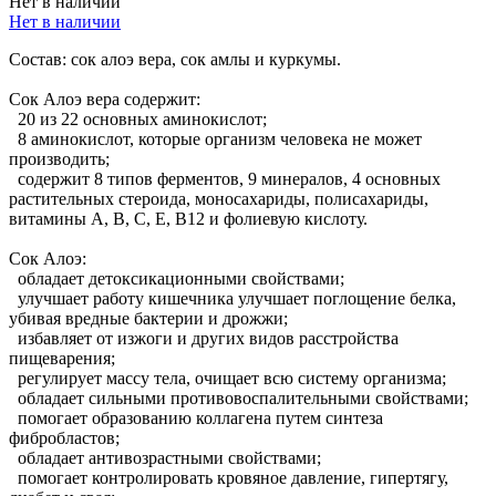
Нет в наличии
Нет в наличии
Состав: сок алоэ вера, сок амлы и куркумы.
Сок Алоэ вера содержит:
20 из 22 основных аминокислот;
8 аминокислот, которые организм человека не может
производить;
содержит 8 типов ферментов, 9 минералов, 4 основных
растительных стероида, моносахариды, полисахариды,
витамины A, B, C, E, B12 и фолиевую кислоту.
Сок Алоэ:
обладает детоксикационными свойствами;
улучшает работу кишечника улучшает поглощение белка,
убивая вредные бактерии и дрожжи;
избавляет от изжоги и других видов расстройства
пищеварения;
регулирует массу тела, очищает всю систему организма;
обладает сильными противовоспалительными свойствами;
помогает образованию коллагена путем синтеза
фибробластов;
обладает антивозрастными свойствами;
помогает контролировать кровяное давление, гипертягу,