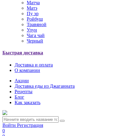
Матча
Матэ
Пу эр
Ройбуш
Травяной
Улун
Чага чай
Черный
Быстрая доставка
Доставка и оплата
О компании
Акции
Доставка еды из Джаганната
Рецепты
Блог
Как заказать
Войти
Регистрация
0