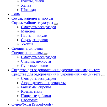
Рулеты, снеки
Халва
Шоколад
Соль
Соусы, майонез и уксусы
Соусы, майонез и уксусы
Смотреть весь раздел
Майонез
Пасты, пиккули
Соусы, заправки
Уксусы
Специи, приправы
Специи, приправы
Смотреть весь раздел
Специи, пряности
Сушеные овощи
Средства для оздоровления и укрепления иммунитета
Средства для оздоровления и укрепления иммунитета
Смотреть весь раздел
Аюрведические препараты
Бальзамы, сиропы
Кремы, мази
Пищевые добавки
Прополис
СуперФуды (SuperFoods)