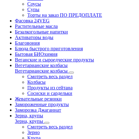
Соусы
Супы
Торты на заказ ПО ПРЕДОПЛАТЕ
Фасовка 24VEG
Растительные масла
Безалкогольные напитки
Активаторы воды
Благовония
Блюда быстрого приготовления
Бытовая БИОхимия
Веганские и сыроедческие продукты
Вегетарианские колбасы
Вегетарианские колбасы
Смотреть весь раздел
Колбасы
Продукты из сейтана
Сосиски и сардельки
Жевательные резинки
Замороженные продукты
Заморозка Джаганнат
Зерна, крупы
Зерна, крупы
Смотреть весь раздел
Зерно
Крупа