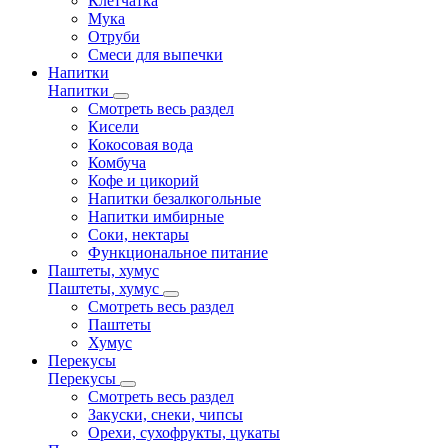
Клетчатка
Мука
Отруби
Смеси для выпечки
Напитки
Напитки
Смотреть весь раздел
Кисели
Кокосовая вода
Комбуча
Кофе и цикорий
Напитки безалкогольные
Напитки имбирные
Соки, нектары
Функциональное питание
Паштеты, хумус
Паштеты, хумус
Смотреть весь раздел
Паштеты
Хумус
Перекусы
Перекусы
Смотреть весь раздел
Закуски, снеки, чипсы
Орехи, сухофрукты, цукаты