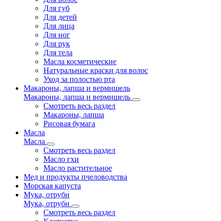
Для губ
Для детей
Для лица
Для ног
Для рук
Для тела
Масла косметические
Натуральные краски для волос
Уход за полостью рта
Макароны, лапша и вермишель
Макароны, лапша и вермишель
Смотреть весь раздел
Макароны, лапша
Рисовая бумага
Масла
Масла
Смотреть весь раздел
Масло гхи
Масло растительное
Мед и продукты пчеловодства
Морская капуста
Мука, отруби
Мука, отруби
Смотреть весь раздел