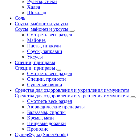
Рулеты, снеки
Халва
Шоколад
Соль
Соусы, майонез и уксусы
Соусы, майонез и уксусы
Смотреть весь раздел
Майонез
Пасты, пиккули
Соусы, заправки
Уксусы
Специи, приправы
Специи, приправы
Смотреть весь раздел
Специи, пряности
Сушеные овощи
Средства для оздоровления и укрепления иммунитета
Средства для оздоровления и укрепления иммунитета
Смотреть весь раздел
Аюрведические препараты
Бальзамы, сиропы
Кремы, мази
Пищевые добавки
Прополис
СуперФуды (SuperFoods)