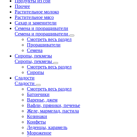
Продукты из сои
Прочее
Растительное молоко
Растительное мясо
Сахар и заменители
Семена и проращиватели
Семена и проращиватели
Смотреть весь раздел
Проращиватели
Семена
Сиропы, пекмезы
Сиропы, пекмезы
Смотреть весь раздел
Сиропы
Сладости
Сладости
Смотреть весь раздел
Батончики
Варенье, джем
Вафли, пряники, печенье
Желе, мармелад, пастила
Козинаки
Конфеты
Леденцы, карамель
Мороженое