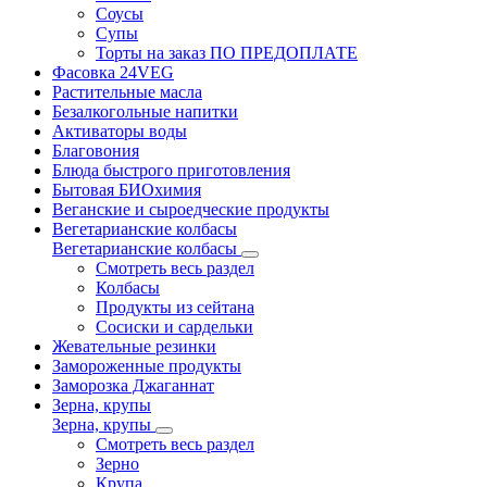
Соусы
Супы
Торты на заказ ПО ПРЕДОПЛАТЕ
Фасовка 24VEG
Растительные масла
Безалкогольные напитки
Активаторы воды
Благовония
Блюда быстрого приготовления
Бытовая БИОхимия
Веганские и сыроедческие продукты
Вегетарианские колбасы
Вегетарианские колбасы
Смотреть весь раздел
Колбасы
Продукты из сейтана
Сосиски и сардельки
Жевательные резинки
Замороженные продукты
Заморозка Джаганнат
Зерна, крупы
Зерна, крупы
Смотреть весь раздел
Зерно
Крупа