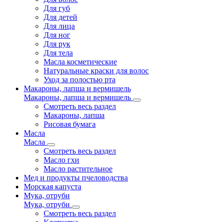
Для губ
Для детей
Для лица
Для ног
Для рук
Для тела
Масла косметические
Натуральные краски для волос
Уход за полостью рта
Макароны, лапша и вермишель
Макароны, лапша и вермишель
Смотреть весь раздел
Макароны, лапша
Рисовая бумага
Масла
Масла
Смотреть весь раздел
Масло гхи
Масло растительное
Мед и продукты пчеловодства
Морская капуста
Мука, отруби
Мука, отруби
Смотреть весь раздел