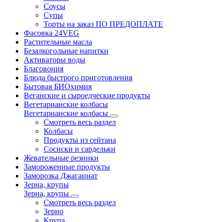
Соусы
Супы
Торты на заказ ПО ПРЕДОПЛАТЕ
Фасовка 24VEG
Растительные масла
Безалкогольные напитки
Активаторы воды
Благовония
Блюда быстрого приготовления
Бытовая БИОхимия
Веганские и сыроедческие продукты
Вегетарианские колбасы
Вегетарианские колбасы
Смотреть весь раздел
Колбасы
Продукты из сейтана
Сосиски и сардельки
Жевательные резинки
Замороженные продукты
Заморозка Джаганнат
Зерна, крупы
Зерна, крупы
Смотреть весь раздел
Зерно
Крупа