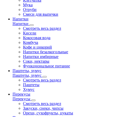
Клетчатка
Мука
Отруби
Смеси для выпечки
Напитки
Напитки
Смотреть весь раздел
Кисели
Кокосовая вода
Комбуча
Кофе и цикорий
Напитки безалкогольные
Напитки имбирные
Соки, нектары
Функциональное питание
Паштеты, хумус
Паштеты, хумус
Смотреть весь раздел
Паштеты
Хумус
Перекусы
Перекусы
Смотреть весь раздел
Закуски, снеки, чипсы
Орехи, сухофрукты, цукаты