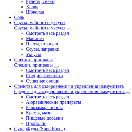
Рулеты, снеки
Халва
Шоколад
Соль
Соусы, майонез и уксусы
Соусы, майонез и уксусы
Смотреть весь раздел
Майонез
Пасты, пиккули
Соусы, заправки
Уксусы
Специи, приправы
Специи, приправы
Смотреть весь раздел
Специи, пряности
Сушеные овощи
Средства для оздоровления и укрепления иммунитета
Средства для оздоровления и укрепления иммунитета
Смотреть весь раздел
Аюрведические препараты
Бальзамы, сиропы
Кремы, мази
Пищевые добавки
Прополис
СуперФуды (SuperFoods)