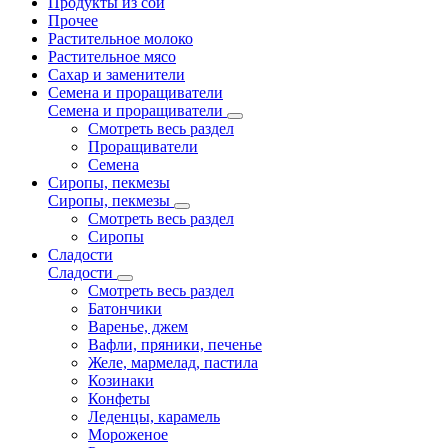
Продукты из сои
Прочее
Растительное молоко
Растительное мясо
Сахар и заменители
Семена и проращиватели
Семена и проращиватели
Смотреть весь раздел
Проращиватели
Семена
Сиропы, пекмезы
Сиропы, пекмезы
Смотреть весь раздел
Сиропы
Сладости
Сладости
Смотреть весь раздел
Батончики
Варенье, джем
Вафли, пряники, печенье
Желе, мармелад, пастила
Козинаки
Конфеты
Леденцы, карамель
Мороженое