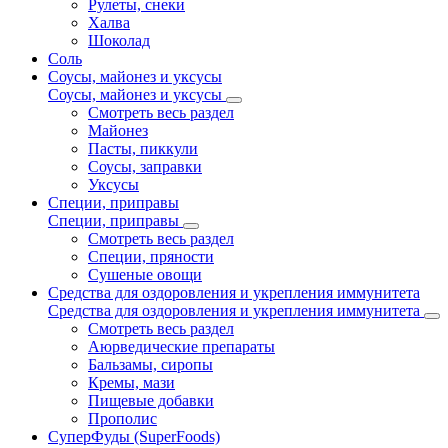
Рулеты, снеки
Халва
Шоколад
Соль
Соусы, майонез и уксусы
Соусы, майонез и уксусы
Смотреть весь раздел
Майонез
Пасты, пиккули
Соусы, заправки
Уксусы
Специи, приправы
Специи, приправы
Смотреть весь раздел
Специи, пряности
Сушеные овощи
Средства для оздоровления и укрепления иммунитета
Средства для оздоровления и укрепления иммунитета
Смотреть весь раздел
Аюрведические препараты
Бальзамы, сиропы
Кремы, мази
Пищевые добавки
Прополис
СуперФуды (SuperFoods)