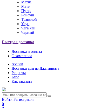
Матча
Матэ
Пу эр
Ройбуш
Травяной
Улун
Чага чай
Черный
Быстрая доставка
Доставка и оплата
О компании
Акции
Доставка еды из Джаганната
Рецепты
Блог
Как заказать
Войти
Регистрация
0