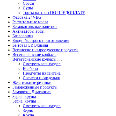
Соусы
Супы
Торты на заказ ПО ПРЕДОПЛАТЕ
Фасовка 24VEG
Растительные масла
Безалкогольные напитки
Активаторы воды
Благовония
Блюда быстрого приготовления
Бытовая БИОхимия
Веганские и сыроедческие продукты
Вегетарианские колбасы
Вегетарианские колбасы
Смотреть весь раздел
Колбасы
Продукты из сейтана
Сосиски и сардельки
Жевательные резинки
Замороженные продукты
Заморозка Джаганнат
Зерна, крупы
Зерна, крупы
Смотреть весь раздел
Зерно
Крупа