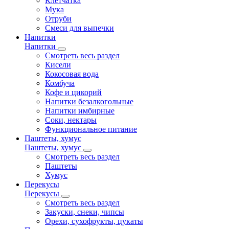
Клетчатка
Мука
Отруби
Смеси для выпечки
Напитки
Напитки
Смотреть весь раздел
Кисели
Кокосовая вода
Комбуча
Кофе и цикорий
Напитки безалкогольные
Напитки имбирные
Соки, нектары
Функциональное питание
Паштеты, хумус
Паштеты, хумус
Смотреть весь раздел
Паштеты
Хумус
Перекусы
Перекусы
Смотреть весь раздел
Закуски, снеки, чипсы
Орехи, сухофрукты, цукаты