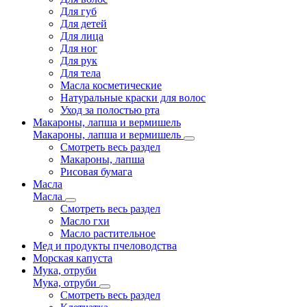
Для губ
Для детей
Для лица
Для ног
Для рук
Для тела
Масла косметические
Натуральные краски для волос
Уход за полостью рта
Макароны, лапша и вермишель
Макароны, лапша и вермишель
Смотреть весь раздел
Макароны, лапша
Рисовая бумага
Масла
Масла
Смотреть весь раздел
Масло гхи
Масло растительное
Мед и продукты пчеловодства
Морская капуста
Мука, отруби
Мука, отруби
Смотреть весь раздел