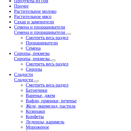
Продукты из сои
Прочее
Растительное молоко
Растительное мясо
Сахар и заменители
Семена и проращиватели
Семена и проращиватели
Смотреть весь раздел
Проращиватели
Семена
Сиропы, пекмезы
Сиропы, пекмезы
Смотреть весь раздел
Сиропы
Сладости
Сладости
Смотреть весь раздел
Батончики
Варенье, джем
Вафли, пряники, печенье
Желе, мармелад, пастила
Козинаки
Конфеты
Леденцы, карамель
Мороженое