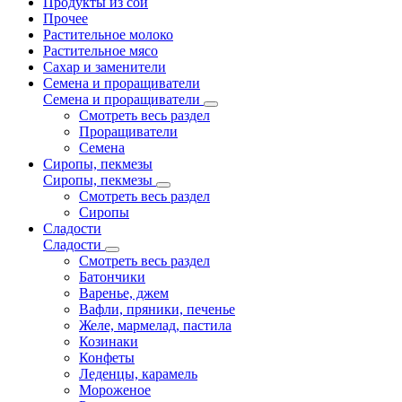
Продукты из сои
Прочее
Растительное молоко
Растительное мясо
Сахар и заменители
Семена и проращиватели
Семена и проращиватели
Смотреть весь раздел
Проращиватели
Семена
Сиропы, пекмезы
Сиропы, пекмезы
Смотреть весь раздел
Сиропы
Сладости
Сладости
Смотреть весь раздел
Батончики
Варенье, джем
Вафли, пряники, печенье
Желе, мармелад, пастила
Козинаки
Конфеты
Леденцы, карамель
Мороженое