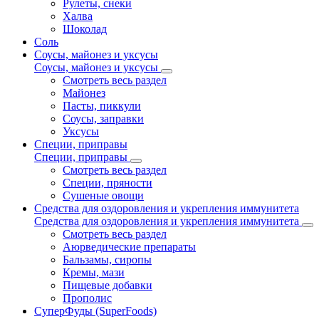
Рулеты, снеки
Халва
Шоколад
Соль
Соусы, майонез и уксусы
Соусы, майонез и уксусы
Смотреть весь раздел
Майонез
Пасты, пиккули
Соусы, заправки
Уксусы
Специи, приправы
Специи, приправы
Смотреть весь раздел
Специи, пряности
Сушеные овощи
Средства для оздоровления и укрепления иммунитета
Средства для оздоровления и укрепления иммунитета
Смотреть весь раздел
Аюрведические препараты
Бальзамы, сиропы
Кремы, мази
Пищевые добавки
Прополис
СуперФуды (SuperFoods)