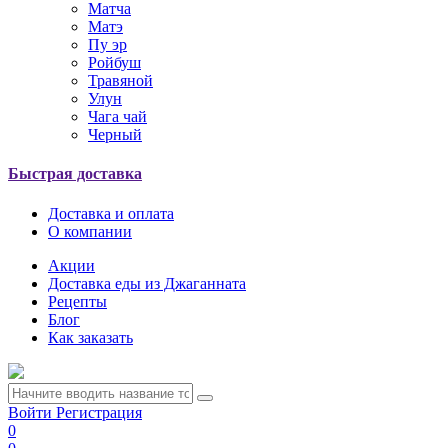
Матча
Матэ
Пу эр
Ройбуш
Травяной
Улун
Чага чай
Черный
Быстрая доставка
Доставка и оплата
О компании
Акции
Доставка еды из Джаганната
Рецепты
Блог
Как заказать
Войти
Регистрация
0