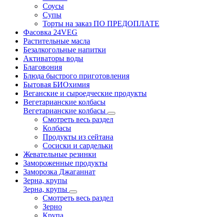
Соусы
Супы
Торты на заказ ПО ПРЕДОПЛАТЕ
Фасовка 24VEG
Растительные масла
Безалкогольные напитки
Активаторы воды
Благовония
Блюда быстрого приготовления
Бытовая БИОхимия
Веганские и сыроедческие продукты
Вегетарианские колбасы
Вегетарианские колбасы
Смотреть весь раздел
Колбасы
Продукты из сейтана
Сосиски и сардельки
Жевательные резинки
Замороженные продукты
Заморозка Джаганнат
Зерна, крупы
Зерна, крупы
Смотреть весь раздел
Зерно
Крупа