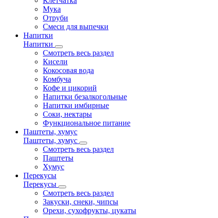
Клетчатка
Мука
Отруби
Смеси для выпечки
Напитки
Напитки
Смотреть весь раздел
Кисели
Кокосовая вода
Комбуча
Кофе и цикорий
Напитки безалкогольные
Напитки имбирные
Соки, нектары
Функциональное питание
Паштеты, хумус
Паштеты, хумус
Смотреть весь раздел
Паштеты
Хумус
Перекусы
Перекусы
Смотреть весь раздел
Закуски, снеки, чипсы
Орехи, сухофрукты, цукаты