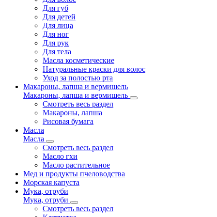
Для губ
Для детей
Для лица
Для ног
Для рук
Для тела
Масла косметические
Натуральные краски для волос
Уход за полостью рта
Макароны, лапша и вермишель
Макароны, лапша и вермишель
Смотреть весь раздел
Макароны, лапша
Рисовая бумага
Масла
Масла
Смотреть весь раздел
Масло гхи
Масло растительное
Мед и продукты пчеловодства
Морская капуста
Мука, отруби
Мука, отруби
Смотреть весь раздел