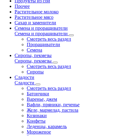
Продукты из сои
Прочее
Растительное молоко
Растительное мясо
Сахар и заменители
Семена и проращиватели
Семена и проращиватели
Смотреть весь раздел
Проращиватели
Семена
Сиропы, пекмезы
Сиропы, пекмезы
Смотреть весь раздел
Сиропы
Сладости
Сладости
Смотреть весь раздел
Батончики
Варенье, джем
Вафли, пряники, печенье
Желе, мармелад, пастила
Козинаки
Конфеты
Леденцы, карамель
Мороженое