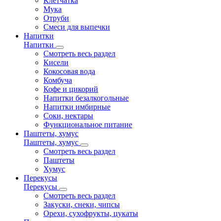
Клетчатка
Мука
Отруби
Смеси для выпечки
Напитки
Напитки
Смотреть весь раздел
Кисели
Кокосовая вода
Комбуча
Кофе и цикорий
Напитки безалкогольные
Напитки имбирные
Соки, нектары
Функциональное питание
Паштеты, хумус
Паштеты, хумус
Смотреть весь раздел
Паштеты
Хумус
Перекусы
Перекусы
Смотреть весь раздел
Закуски, снеки, чипсы
Орехи, сухофрукты, цукаты