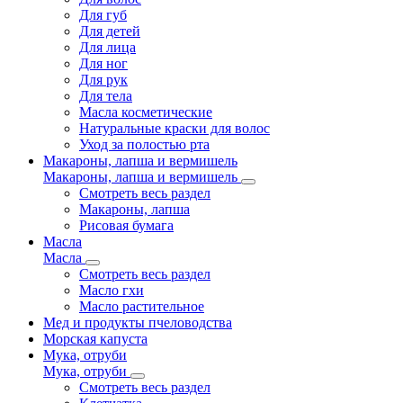
Для губ
Для детей
Для лица
Для ног
Для рук
Для тела
Масла косметические
Натуральные краски для волос
Уход за полостью рта
Макароны, лапша и вермишель
Макароны, лапша и вермишель
Смотреть весь раздел
Макароны, лапша
Рисовая бумага
Масла
Масла
Смотреть весь раздел
Масло гхи
Масло растительное
Мед и продукты пчеловодства
Морская капуста
Мука, отруби
Мука, отруби
Смотреть весь раздел