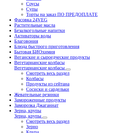
Соусы
Супы
Торты на заказ ПО ПРЕДОПЛАТЕ
Фасовка 24VEG
Растительные масла
Безалкогольные напитки
Активаторы воды
Благовония
Блюда быстрого приготовления
Бытовая БИОхимия
Веганские и сыроедческие продукты
Вегетарианские колбасы
Вегетарианские колбасы
Смотреть весь раздел
Колбасы
Продукты из сейтана
Сосиски и сардельки
Жевательные резинки
Замороженные продукты
Заморозка Джаганнат
Зерна, крупы
Зерна, крупы
Смотреть весь раздел
Зерно
Крупа