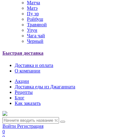
Матча
Матэ
Пу эр
Ройбуш
Травяной
Улун
Чага чай
Черный
Быстрая доставка
Доставка и оплата
О компании
Акции
Доставка еды из Джаганната
Рецепты
Блог
Как заказать
Войти
Регистрация
0