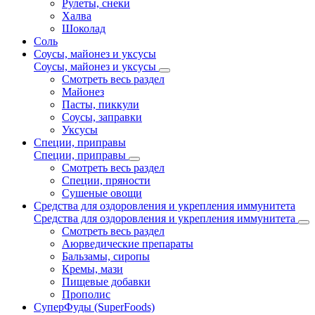
Рулеты, снеки
Халва
Шоколад
Соль
Соусы, майонез и уксусы
Соусы, майонез и уксусы
Смотреть весь раздел
Майонез
Пасты, пиккули
Соусы, заправки
Уксусы
Специи, приправы
Специи, приправы
Смотреть весь раздел
Специи, пряности
Сушеные овощи
Средства для оздоровления и укрепления иммунитета
Средства для оздоровления и укрепления иммунитета
Смотреть весь раздел
Аюрведические препараты
Бальзамы, сиропы
Кремы, мази
Пищевые добавки
Прополис
СуперФуды (SuperFoods)