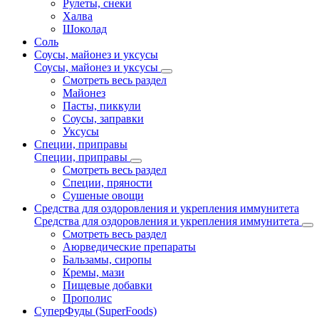
Рулеты, снеки
Халва
Шоколад
Соль
Соусы, майонез и уксусы
Соусы, майонез и уксусы
Смотреть весь раздел
Майонез
Пасты, пиккули
Соусы, заправки
Уксусы
Специи, приправы
Специи, приправы
Смотреть весь раздел
Специи, пряности
Сушеные овощи
Средства для оздоровления и укрепления иммунитета
Средства для оздоровления и укрепления иммунитета
Смотреть весь раздел
Аюрведические препараты
Бальзамы, сиропы
Кремы, мази
Пищевые добавки
Прополис
СуперФуды (SuperFoods)