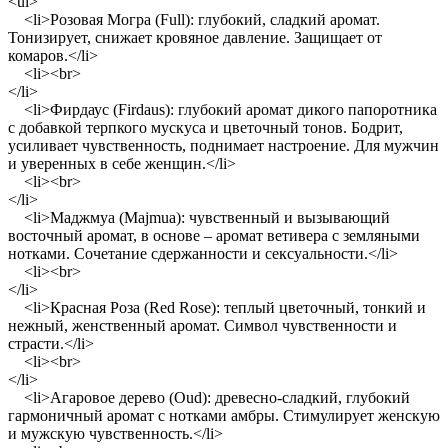
<ul>
<li>Розовая Могра (Full): глубокий, сладкий аромат.
Тонизирует, снижает кровяное давление. Защищает от
комаров.</li>
<li><br>
</li>
<li>Фирдаус (Firdaus): глубокий аромат дикого папоротника
с добавкой терпкого мускуса и цветочный тонов. Бодрит,
усиливает чувственность, поднимает настроение. Для мужчин
и уверенных в себе женщин.</li>
<li><br>
</li>
<li>Маджмуа (Majmua): чувственный и вызывающий
восточный аромат, в основе – аромат ветивера с земляными
нотками. Сочетание сдержанности и сексуальности.</li>
<li><br>
</li>
<li>Красная Роза (Red Rose): теплый цветочный, тонкий и
нежный, женственный аромат. Символ чувственности и
страсти.</li>
<li><br>
</li>
<li>Агаровое дерево (Oud): древесно-сладкий, глубокий
гармоничный аромат с нотками амбры. Стимулирует женскую
и мужскую чувственность.</li>