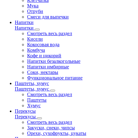
Клетчатка
Мука
Отруби
Смеси для выпечки
Напитки
Напитки
Смотреть весь раздел
Кисели
Кокосовая вода
Комбуча
Кофе и цикорий
Напитки безалкогольные
Напитки имбирные
Соки, нектары
Функциональное питание
Паштеты, хумус
Паштеты, хумус
Смотреть весь раздел
Паштеты
Хумус
Перекусы
Перекусы
Смотреть весь раздел
Закуски, снеки, чипсы
Орехи, сухофрукты, цукаты