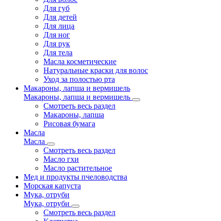
Для губ
Для детей
Для лица
Для ног
Для рук
Для тела
Масла косметические
Натуральные краски для волос
Уход за полостью рта
Макароны, лапша и вермишель
Макароны, лапша и вермишель
Смотреть весь раздел
Макароны, лапша
Рисовая бумага
Масла
Масла
Смотреть весь раздел
Масло гхи
Масло растительное
Мед и продукты пчеловодства
Морская капуста
Мука, отруби
Мука, отруби
Смотреть весь раздел