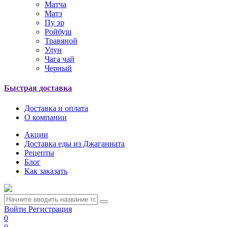
Матча
Матэ
Пу эр
Ройбуш
Травяной
Улун
Чага чай
Черный
Быстрая доставка
Доставка и оплата
О компании
Акции
Доставка еды из Джаганната
Рецепты
Блог
Как заказать
Войти
Регистрация
0