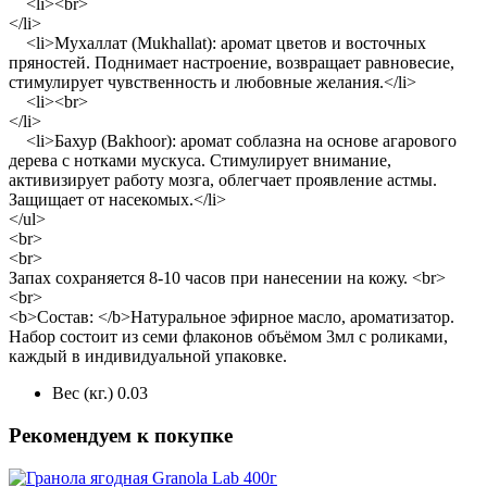
<li><br>
</li>
<li>Мухаллат (Mukhallat): аромат цветов и восточных
пряностей. Поднимает настроение, возвращает равновесие,
стимулирует чувственность и любовные желания.</li>
<li><br>
</li>
<li>Бахур (Bakhoor): аромат соблазна на основе агарового
дерева с нотками мускуса. Стимулирует внимание,
активизирует работу мозга, облегчает проявление астмы.
Защищает от насекомых.</li>
</ul>
<br>
<br>
Запах сохраняется 8-10 часов при нанесении на кожу. <br>
<br>
<b>Состав: </b>Натуральное эфирное масло, ароматизатор.
Набор состоит из семи флаконов объёмом 3мл с роликами,
каждый в индивидуальной упаковке.
Вес (кг.)
0.03
Рекомендуем к покупке