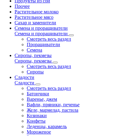
Продукты из сои
Прочее
Растительное молоко
Растительное мясо
Сахар и заменители
Семена и проращиватели
Семена и проращиватели
Смотреть весь раздел
Проращиватели
Семена
Сиропы, пекмезы
Сиропы, пекмезы
Смотреть весь раздел
Сиропы
Сладости
Сладости
Смотреть весь раздел
Батончики
Варенье, джем
Вафли, пряники, печенье
Желе, мармелад, пастила
Козинаки
Конфеты
Леденцы, карамель
Мороженое