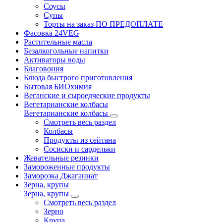
Соусы
Супы
Торты на заказ ПО ПРЕДОПЛАТЕ
Фасовка 24VEG
Растительные масла
Безалкогольные напитки
Активаторы воды
Благовония
Блюда быстрого приготовления
Бытовая БИОхимия
Веганские и сыроедческие продукты
Вегетарианские колбасы
Вегетарианские колбасы
Смотреть весь раздел
Колбасы
Продукты из сейтана
Сосиски и сардельки
Жевательные резинки
Замороженные продукты
Заморозка Джаганнат
Зерна, крупы
Зерна, крупы
Смотреть весь раздел
Зерно
Крупа