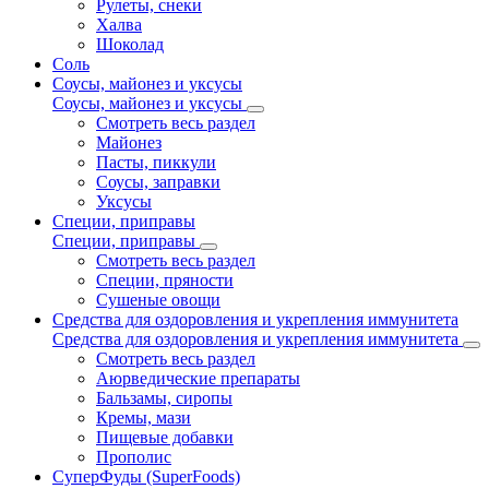
Рулеты, снеки
Халва
Шоколад
Соль
Соусы, майонез и уксусы
Соусы, майонез и уксусы
Смотреть весь раздел
Майонез
Пасты, пиккули
Соусы, заправки
Уксусы
Специи, приправы
Специи, приправы
Смотреть весь раздел
Специи, пряности
Сушеные овощи
Средства для оздоровления и укрепления иммунитета
Средства для оздоровления и укрепления иммунитета
Смотреть весь раздел
Аюрведические препараты
Бальзамы, сиропы
Кремы, мази
Пищевые добавки
Прополис
СуперФуды (SuperFoods)