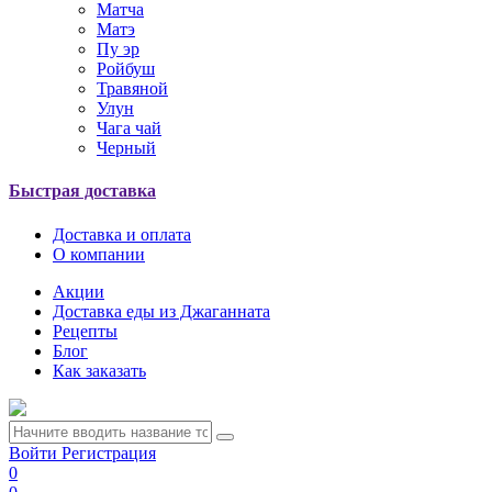
Матча
Матэ
Пу эр
Ройбуш
Травяной
Улун
Чага чай
Черный
Быстрая доставка
Доставка и оплата
О компании
Акции
Доставка еды из Джаганната
Рецепты
Блог
Как заказать
Войти
Регистрация
0