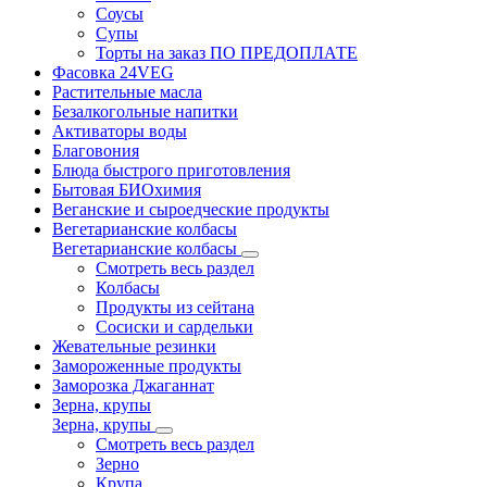
Соусы
Супы
Торты на заказ ПО ПРЕДОПЛАТЕ
Фасовка 24VEG
Растительные масла
Безалкогольные напитки
Активаторы воды
Благовония
Блюда быстрого приготовления
Бытовая БИОхимия
Веганские и сыроедческие продукты
Вегетарианские колбасы
Вегетарианские колбасы
Смотреть весь раздел
Колбасы
Продукты из сейтана
Сосиски и сардельки
Жевательные резинки
Замороженные продукты
Заморозка Джаганнат
Зерна, крупы
Зерна, крупы
Смотреть весь раздел
Зерно
Крупа