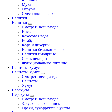
Клетчатка
Мука
Отруби
Смеси для выпечки
Напитки
Напитки
Смотреть весь раздел
Кисели
Кокосовая вода
Комбуча
Кофе и цикорий
Напитки безалкогольные
Напитки имбирные
Соки, нектары
Функциональное питание
Паштеты, хумус
Паштеты, хумус
Смотреть весь раздел
Паштеты
Хумус
Перекусы
Перекусы
Смотреть весь раздел
Закуски, снеки, чипсы
Орехи, сухофрукты, цукаты