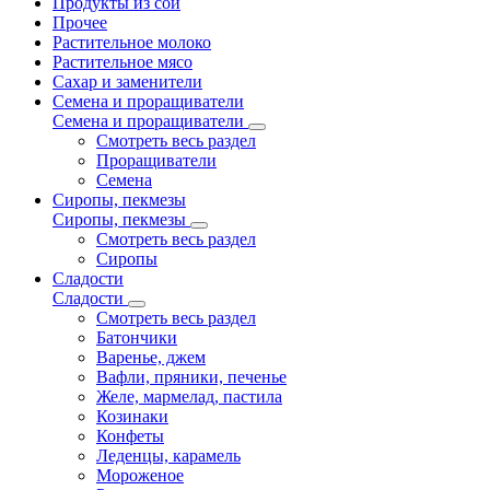
Продукты из сои
Прочее
Растительное молоко
Растительное мясо
Сахар и заменители
Семена и проращиватели
Семена и проращиватели
Смотреть весь раздел
Проращиватели
Семена
Сиропы, пекмезы
Сиропы, пекмезы
Смотреть весь раздел
Сиропы
Сладости
Сладости
Смотреть весь раздел
Батончики
Варенье, джем
Вафли, пряники, печенье
Желе, мармелад, пастила
Козинаки
Конфеты
Леденцы, карамель
Мороженое