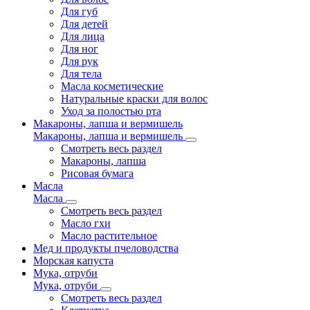
Для губ
Для детей
Для лица
Для ног
Для рук
Для тела
Масла косметические
Натуральные краски для волос
Уход за полостью рта
Макароны, лапша и вермишель
Макароны, лапша и вермишель
Смотреть весь раздел
Макароны, лапша
Рисовая бумага
Масла
Масла
Смотреть весь раздел
Масло гхи
Масло растительное
Мед и продукты пчеловодства
Морская капуста
Мука, отруби
Мука, отруби
Смотреть весь раздел