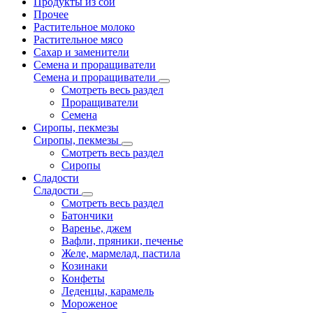
Продукты из сои
Прочее
Растительное молоко
Растительное мясо
Сахар и заменители
Семена и проращиватели
Семена и проращиватели
Смотреть весь раздел
Проращиватели
Семена
Сиропы, пекмезы
Сиропы, пекмезы
Смотреть весь раздел
Сиропы
Сладости
Сладости
Смотреть весь раздел
Батончики
Варенье, джем
Вафли, пряники, печенье
Желе, мармелад, пастила
Козинаки
Конфеты
Леденцы, карамель
Мороженое