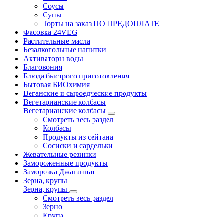
Соусы
Супы
Торты на заказ ПО ПРЕДОПЛАТЕ
Фасовка 24VEG
Растительные масла
Безалкогольные напитки
Активаторы воды
Благовония
Блюда быстрого приготовления
Бытовая БИОхимия
Веганские и сыроедческие продукты
Вегетарианские колбасы
Вегетарианские колбасы
Смотреть весь раздел
Колбасы
Продукты из сейтана
Сосиски и сардельки
Жевательные резинки
Замороженные продукты
Заморозка Джаганнат
Зерна, крупы
Зерна, крупы
Смотреть весь раздел
Зерно
Крупа