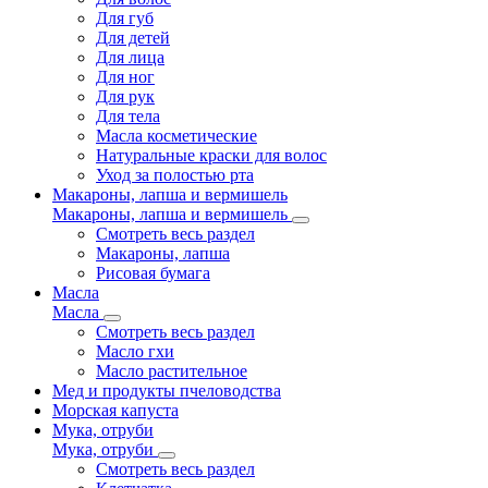
Для губ
Для детей
Для лица
Для ног
Для рук
Для тела
Масла косметические
Натуральные краски для волос
Уход за полостью рта
Макароны, лапша и вермишель
Макароны, лапша и вермишель
Смотреть весь раздел
Макароны, лапша
Рисовая бумага
Масла
Масла
Смотреть весь раздел
Масло гхи
Масло растительное
Мед и продукты пчеловодства
Морская капуста
Мука, отруби
Мука, отруби
Смотреть весь раздел