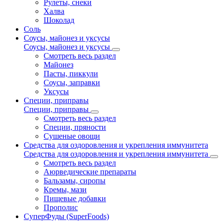
Рулеты, снеки
Халва
Шоколад
Соль
Соусы, майонез и уксусы
Соусы, майонез и уксусы
Смотреть весь раздел
Майонез
Пасты, пиккули
Соусы, заправки
Уксусы
Специи, приправы
Специи, приправы
Смотреть весь раздел
Специи, пряности
Сушеные овощи
Средства для оздоровления и укрепления иммунитета
Средства для оздоровления и укрепления иммунитета
Смотреть весь раздел
Аюрведические препараты
Бальзамы, сиропы
Кремы, мази
Пищевые добавки
Прополис
СуперФуды (SuperFoods)