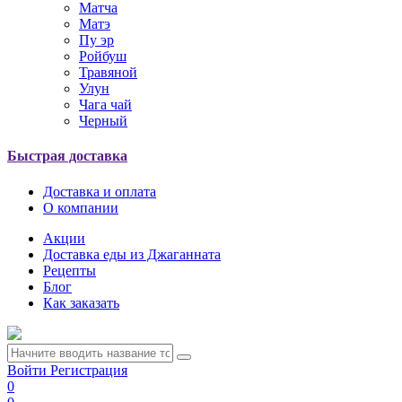
Матча
Матэ
Пу эр
Ройбуш
Травяной
Улун
Чага чай
Черный
Быстрая доставка
Доставка и оплата
О компании
Акции
Доставка еды из Джаганната
Рецепты
Блог
Как заказать
Войти
Регистрация
0