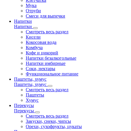
Клетчатка
Мука
Отруби
Смеси для выпечки
Напитки
Напитки
Смотреть весь раздел
Кисели
Кокосовая вода
Комбуча
Кофе и цикорий
Напитки безалкогольные
Напитки имбирные
Соки, нектары
Функциональное питание
Паштеты, хумус
Паштеты, хумус
Смотреть весь раздел
Паштеты
Хумус
Перекусы
Перекусы
Смотреть весь раздел
Закуски, снеки, чипсы
Орехи, сухофрукты, цукаты