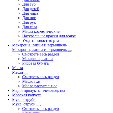
Для губ
Для детей
Для лица
Для ног
Для рук
Для тела
Масла косметические
Натуральные краски для волос
Уход за полостью рта
Макароны, лапша и вермишель
Макароны, лапша и вермишель
Смотреть весь раздел
Макароны, лапша
Рисовая бумага
Масла
Масла
Смотреть весь раздел
Масло гхи
Масло растительное
Мед и продукты пчеловодства
Морская капуста
Мука, отруби
Мука, отруби
Смотреть весь раздел