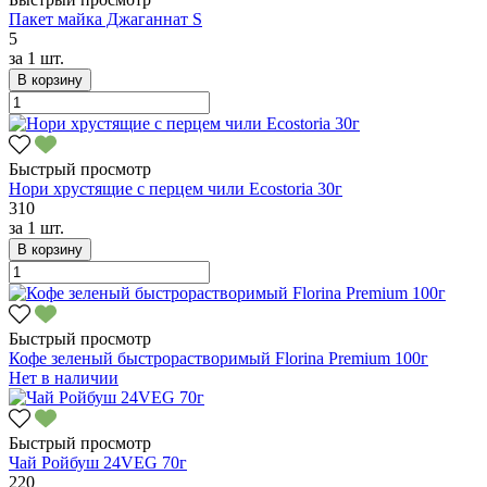
Пакет майка Джаганнат S
5
за
1 шт.
В корзину
Быстрый просмотр
Нори хрустящие с перцем чили Ecostoria 30г
310
за
1 шт.
В корзину
Быстрый просмотр
Кофе зеленый быстрорастворимый Florina Premium 100г
Нет в наличии
Быстрый просмотр
Чай Ройбуш 24VEG 70г
220