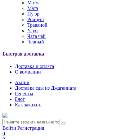
Матча
Матэ
Пу эр
Ройбуш
Травяной
Улун
Чага чай
Черный
Быстрая доставка
Доставка и оплата
О компании
Акции
Доставка еды из Джаганната
Рецепты
Блог
Как заказать
Войти
Регистрация
0