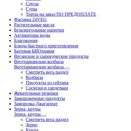
Соусы
Супы
Торты на заказ ПО ПРЕДОПЛАТЕ
Фасовка 24VEG
Растительные масла
Безалкогольные напитки
Активаторы воды
Благовония
Блюда быстрого приготовления
Бытовая БИОхимия
Веганские и сыроедческие продукты
Вегетарианские колбасы
Вегетарианские колбасы
Смотреть весь раздел
Колбасы
Продукты из сейтана
Сосиски и сардельки
Жевательные резинки
Замороженные продукты
Заморозка Джаганнат
Зерна, крупы
Зерна, крупы
Смотреть весь раздел
Зерно
Крупа