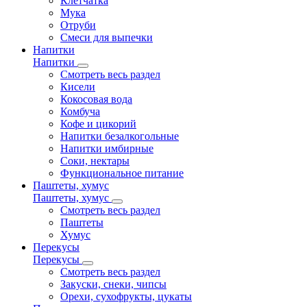
Клетчатка
Мука
Отруби
Смеси для выпечки
Напитки
Напитки
Смотреть весь раздел
Кисели
Кокосовая вода
Комбуча
Кофе и цикорий
Напитки безалкогольные
Напитки имбирные
Соки, нектары
Функциональное питание
Паштеты, хумус
Паштеты, хумус
Смотреть весь раздел
Паштеты
Хумус
Перекусы
Перекусы
Смотреть весь раздел
Закуски, снеки, чипсы
Орехи, сухофрукты, цукаты