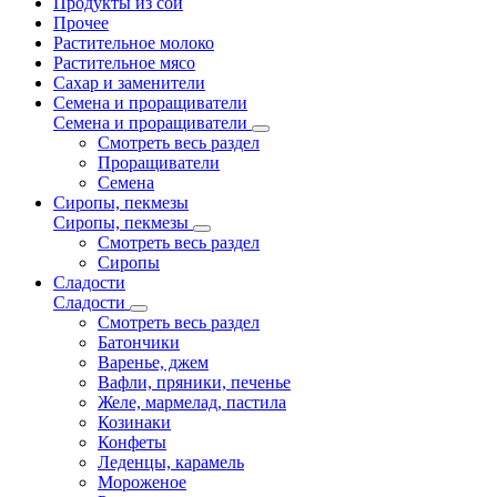
Продукты из сои
Прочее
Растительное молоко
Растительное мясо
Сахар и заменители
Семена и проращиватели
Семена и проращиватели
Смотреть весь раздел
Проращиватели
Семена
Сиропы, пекмезы
Сиропы, пекмезы
Смотреть весь раздел
Сиропы
Сладости
Сладости
Смотреть весь раздел
Батончики
Варенье, джем
Вафли, пряники, печенье
Желе, мармелад, пастила
Козинаки
Конфеты
Леденцы, карамель
Мороженое