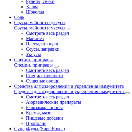
Рулеты, снеки
Халва
Шоколад
Соль
Соусы, майонез и уксусы
Соусы, майонез и уксусы
Смотреть весь раздел
Майонез
Пасты, пиккули
Соусы, заправки
Уксусы
Специи, приправы
Специи, приправы
Смотреть весь раздел
Специи, пряности
Сушеные овощи
Средства для оздоровления и укрепления иммунитета
Средства для оздоровления и укрепления иммунитета
Смотреть весь раздел
Аюрведические препараты
Бальзамы, сиропы
Кремы, мази
Пищевые добавки
Прополис
СуперФуды (SuperFoods)