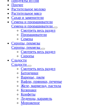
Продукты из сои
Прочее
Растительное молоко
Растительное мясо
Сахар и заменители
Семена и проращиватели
Семена и проращиватели
Смотреть весь раздел
Проращиватели
Семена
Сиропы, пекмезы
Сиропы, пекмезы
Смотреть весь раздел
Сиропы
Сладости
Сладости
Смотреть весь раздел
Батончики
Варенье, джем
Вафли, пряники, печенье
Желе, мармелад, пастила
Козинаки
Конфеты
Леденцы, карамель
Мороженое