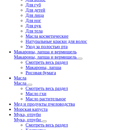
Для губ
Для детей
Для лица
Для ног
Для рук
Для тела
Масла косметические
Натуральные краски для волос
Уход за полостью рта
Макароны, лапша и вермишель
Макароны, лапша и вермишель
Смотреть весь раздел
Макароны, лапша
Рисовая бумага
Масла
Масла
Смотреть весь раздел
Масло гхи
Масло растительное
Мед и продукты пчеловодства
Морская капуста
Мука, отруби
Мука, отруби
Смотреть весь раздел