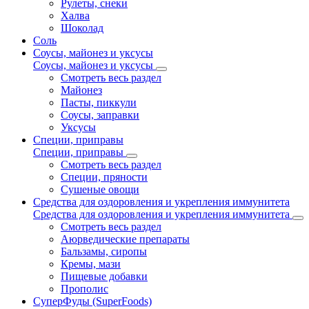
Рулеты, снеки
Халва
Шоколад
Соль
Соусы, майонез и уксусы
Соусы, майонез и уксусы
Смотреть весь раздел
Майонез
Пасты, пиккули
Соусы, заправки
Уксусы
Специи, приправы
Специи, приправы
Смотреть весь раздел
Специи, пряности
Сушеные овощи
Средства для оздоровления и укрепления иммунитета
Средства для оздоровления и укрепления иммунитета
Смотреть весь раздел
Аюрведические препараты
Бальзамы, сиропы
Кремы, мази
Пищевые добавки
Прополис
СуперФуды (SuperFoods)