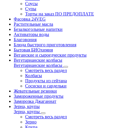
Соусы
Супы
Торты на заказ ПО ПРЕДОПЛАТЕ
Фасовка 24VEG
Растительные масла
Безалкогольные напитки
Активаторы воды
Благовония
Блюда быстрого приготовления
Бытовая БИОхимия
Веганские и сыроедческие продукты
Вегетарианские колбасы
Вегетарианские колбасы
Смотреть весь раздел
Колбасы
Продукты из сейтана
Сосиски и сардельки
Жевательные резинки
Замороженные продукты
Заморозка Джаганнат
Зерна, крупы
Зерна, крупы
Смотреть весь раздел
Зерно
Крупа