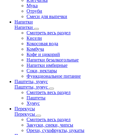
Клетчатка
Мука
Отруби
Смеси для выпечки
Напитки
Напитки
Смотреть весь раздел
Кисели
Кокосовая вода
Комбуча
Кофе и цикорий
Напитки безалкогольные
Напитки имбирные
Соки, нектары
Функциональное питание
Паштеты, хумус
Паштеты, хумус
Смотреть весь раздел
Паштеты
Хумус
Перекусы
Перекусы
Смотреть весь раздел
Закуски, снеки, чипсы
Орехи, сухофрукты, цукаты