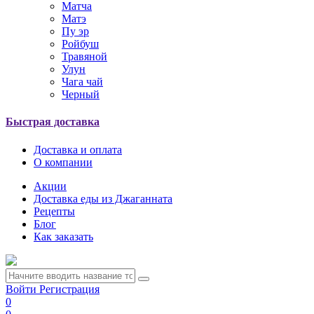
Матча
Матэ
Пу эр
Ройбуш
Травяной
Улун
Чага чай
Черный
Быстрая доставка
Доставка и оплата
О компании
Акции
Доставка еды из Джаганната
Рецепты
Блог
Как заказать
Войти
Регистрация
0