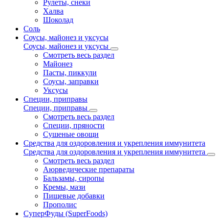
Рулеты, снеки
Халва
Шоколад
Соль
Соусы, майонез и уксусы
Соусы, майонез и уксусы
Смотреть весь раздел
Майонез
Пасты, пиккули
Соусы, заправки
Уксусы
Специи, приправы
Специи, приправы
Смотреть весь раздел
Специи, пряности
Сушеные овощи
Средства для оздоровления и укрепления иммунитета
Средства для оздоровления и укрепления иммунитета
Смотреть весь раздел
Аюрведические препараты
Бальзамы, сиропы
Кремы, мази
Пищевые добавки
Прополис
СуперФуды (SuperFoods)