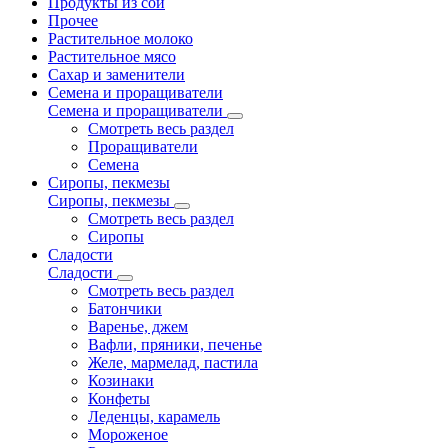
Продукты из сои
Прочее
Растительное молоко
Растительное мясо
Сахар и заменители
Семена и проращиватели
Семена и проращиватели
Смотреть весь раздел
Проращиватели
Семена
Сиропы, пекмезы
Сиропы, пекмезы
Смотреть весь раздел
Сиропы
Сладости
Сладости
Смотреть весь раздел
Батончики
Варенье, джем
Вафли, пряники, печенье
Желе, мармелад, пастила
Козинаки
Конфеты
Леденцы, карамель
Мороженое