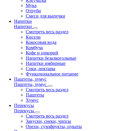
Клетчатка
Мука
Отруби
Смеси для выпечки
Напитки
Напитки
Смотреть весь раздел
Кисели
Кокосовая вода
Комбуча
Кофе и цикорий
Напитки безалкогольные
Напитки имбирные
Соки, нектары
Функциональное питание
Паштеты, хумус
Паштеты, хумус
Смотреть весь раздел
Паштеты
Хумус
Перекусы
Перекусы
Смотреть весь раздел
Закуски, снеки, чипсы
Орехи, сухофрукты, цукаты