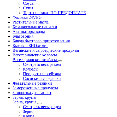
Соусы
Супы
Торты на заказ ПО ПРЕДОПЛАТЕ
Фасовка 24VEG
Растительные масла
Безалкогольные напитки
Активаторы воды
Благовония
Блюда быстрого приготовления
Бытовая БИОхимия
Веганские и сыроедческие продукты
Вегетарианские колбасы
Вегетарианские колбасы
Смотреть весь раздел
Колбасы
Продукты из сейтана
Сосиски и сардельки
Жевательные резинки
Замороженные продукты
Заморозка Джаганнат
Зерна, крупы
Зерна, крупы
Смотреть весь раздел
Зерно
Крупа