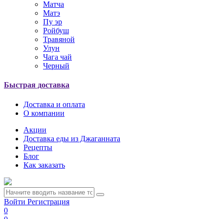
Матча
Матэ
Пу эр
Ройбуш
Травяной
Улун
Чага чай
Черный
Быстрая доставка
Доставка и оплата
О компании
Акции
Доставка еды из Джаганната
Рецепты
Блог
Как заказать
Войти
Регистрация
0