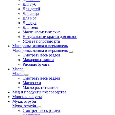
Для губ
Для детей
Для лица
Для ног
Для рук
Для тела
Масла косметические
Натуральные краски для волос
Уход за полостью рта
Макароны, лапша и вермишель
Макароны, лапша и вермишель
Смотреть весь раздел
Макароны, лапша
Рисовая бумага
Масла
Масла
Смотреть весь раздел
Масло гхи
Масло растительное
Мед и продукты пчеловодства
Морская капуста
Мука, отруби
Мука, отруби
Смотреть весь раздел