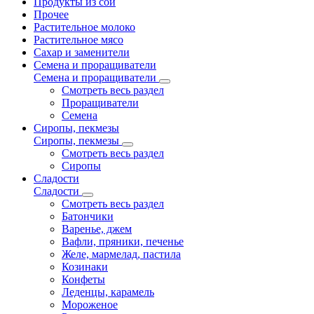
Продукты из сои
Прочее
Растительное молоко
Растительное мясо
Сахар и заменители
Семена и проращиватели
Семена и проращиватели
Смотреть весь раздел
Проращиватели
Семена
Сиропы, пекмезы
Сиропы, пекмезы
Смотреть весь раздел
Сиропы
Сладости
Сладости
Смотреть весь раздел
Батончики
Варенье, джем
Вафли, пряники, печенье
Желе, мармелад, пастила
Козинаки
Конфеты
Леденцы, карамель
Мороженое