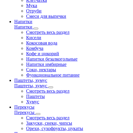
Клетчатка
Мука
Отруби
Смеси для выпечки
Напитки
Напитки
Смотреть весь раздел
Кисели
Кокосовая вода
Комбуча
Кофе и цикорий
Напитки безалкогольные
Напитки имбирные
Соки, нектары
Функциональное питание
Паштеты, хумус
Паштеты, хумус
Смотреть весь раздел
Паштеты
Хумус
Перекусы
Перекусы
Смотреть весь раздел
Закуски, снеки, чипсы
Орехи, сухофрукты, цукаты