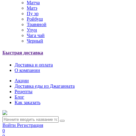
Матча
Матэ
Пу эр
Ройбуш
Травяной
Улун
Чага чай
Черный
Быстрая доставка
Доставка и оплата
О компании
Акции
Доставка еды из Джаганната
Рецепты
Блог
Как заказать
Войти
Регистрация
0