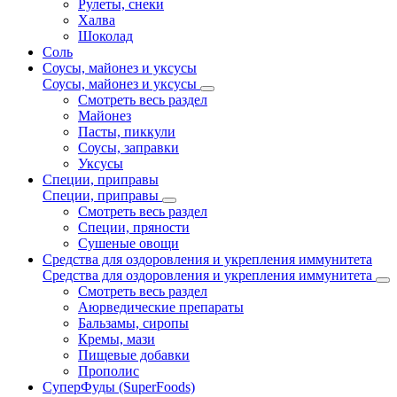
Рулеты, снеки
Халва
Шоколад
Соль
Соусы, майонез и уксусы
Соусы, майонез и уксусы
Смотреть весь раздел
Майонез
Пасты, пиккули
Соусы, заправки
Уксусы
Специи, приправы
Специи, приправы
Смотреть весь раздел
Специи, пряности
Сушеные овощи
Средства для оздоровления и укрепления иммунитета
Средства для оздоровления и укрепления иммунитета
Смотреть весь раздел
Аюрведические препараты
Бальзамы, сиропы
Кремы, мази
Пищевые добавки
Прополис
СуперФуды (SuperFoods)