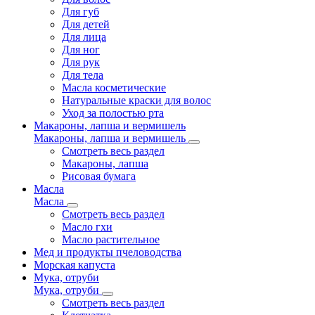
Для губ
Для детей
Для лица
Для ног
Для рук
Для тела
Масла косметические
Натуральные краски для волос
Уход за полостью рта
Макароны, лапша и вермишель
Макароны, лапша и вермишель
Смотреть весь раздел
Макароны, лапша
Рисовая бумага
Масла
Масла
Смотреть весь раздел
Масло гхи
Масло растительное
Мед и продукты пчеловодства
Морская капуста
Мука, отруби
Мука, отруби
Смотреть весь раздел