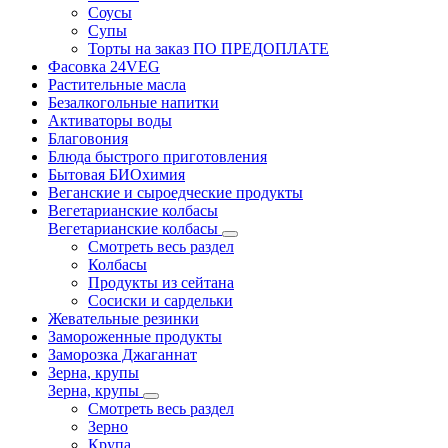
Соусы
Супы
Торты на заказ ПО ПРЕДОПЛАТЕ
Фасовка 24VEG
Растительные масла
Безалкогольные напитки
Активаторы воды
Благовония
Блюда быстрого приготовления
Бытовая БИОхимия
Веганские и сыроедческие продукты
Вегетарианские колбасы
Вегетарианские колбасы
Смотреть весь раздел
Колбасы
Продукты из сейтана
Сосиски и сардельки
Жевательные резинки
Замороженные продукты
Заморозка Джаганнат
Зерна, крупы
Зерна, крупы
Смотреть весь раздел
Зерно
Крупа