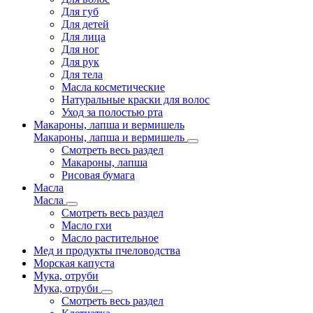
Для губ
Для детей
Для лица
Для ног
Для рук
Для тела
Масла косметические
Натуральные краски для волос
Уход за полостью рта
Макароны, лапша и вермишель
Макароны, лапша и вермишель
Смотреть весь раздел
Макароны, лапша
Рисовая бумага
Масла
Масла
Смотреть весь раздел
Масло гхи
Масло растительное
Мед и продукты пчеловодства
Морская капуста
Мука, отруби
Мука, отруби
Смотреть весь раздел