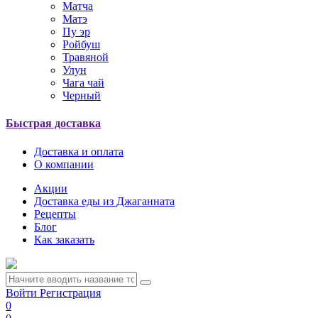
Матча
Матэ
Пу эр
Ройбуш
Травяной
Улун
Чага чай
Черный
Быстрая доставка
Доставка и оплата
О компании
Акции
Доставка еды из Джаганната
Рецепты
Блог
Как заказать
Войти
Регистрация
0