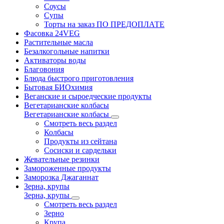
Соусы
Супы
Торты на заказ ПО ПРЕДОПЛАТЕ
Фасовка 24VEG
Растительные масла
Безалкогольные напитки
Активаторы воды
Благовония
Блюда быстрого приготовления
Бытовая БИОхимия
Веганские и сыроедческие продукты
Вегетарианские колбасы
Вегетарианские колбасы
Смотреть весь раздел
Колбасы
Продукты из сейтана
Сосиски и сардельки
Жевательные резинки
Замороженные продукты
Заморозка Джаганнат
Зерна, крупы
Зерна, крупы
Смотреть весь раздел
Зерно
Крупа