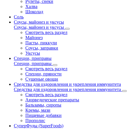
Рулеты, снеки
Халва
Шоколад
Соль
Соусы, майонез и уксусы
Соусы, майонез и уксусы
Смотреть весь раздел
Майонез
Пасты, пиккули
Соусы, заправки
Уксусы
Специи, приправы
Специи, приправы
Смотреть весь раздел
Специи, пряности
Сушеные овощи
Средства для оздоровления и укрепления иммунитета
Средства для оздоровления и укрепления иммунитета
Смотреть весь раздел
Аюрведические препараты
Бальзамы, сиропы
Кремы, мази
Пищевые добавки
Прополис
СуперФуды (SuperFoods)