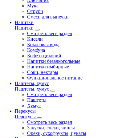
Клетчатка
Мука
Отруби
Смеси для выпечки
Напитки
Напитки
Смотреть весь раздел
Кисели
Кокосовая вода
Комбуча
Кофе и цикорий
Напитки безалкогольные
Напитки имбирные
Соки, нектары
Функциональное питание
Паштеты, хумус
Паштеты, хумус
Смотреть весь раздел
Паштеты
Хумус
Перекусы
Перекусы
Смотреть весь раздел
Закуски, снеки, чипсы
Орехи, сухофрукты, цукаты