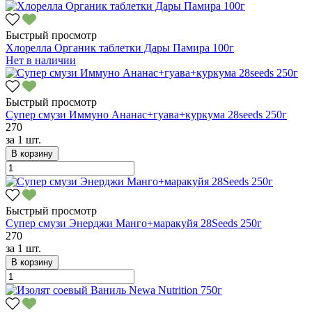
Быстрый просмотр
Хлорелла Органик таблетки Дары Памира 100г
Нет в наличии
Быстрый просмотр
Супер смузи Иммуно Ананас+гуава+куркума 28seeds 250г
270
за
1 шт.
В корзину
Быстрый просмотр
Супер смузи Энерджи Манго+маракуйя 28Seeds 250г
270
за
1 шт.
В корзину