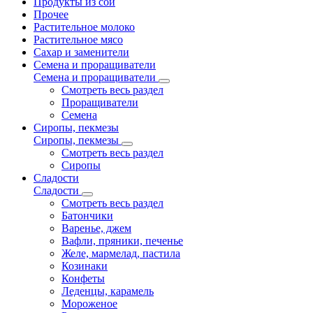
Продукты из сои
Прочее
Растительное молоко
Растительное мясо
Сахар и заменители
Семена и проращиватели
Семена и проращиватели
Смотреть весь раздел
Проращиватели
Семена
Сиропы, пекмезы
Сиропы, пекмезы
Смотреть весь раздел
Сиропы
Сладости
Сладости
Смотреть весь раздел
Батончики
Варенье, джем
Вафли, пряники, печенье
Желе, мармелад, пастила
Козинаки
Конфеты
Леденцы, карамель
Мороженое