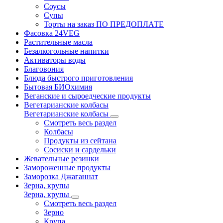
Соусы
Супы
Торты на заказ ПО ПРЕДОПЛАТЕ
Фасовка 24VEG
Растительные масла
Безалкогольные напитки
Активаторы воды
Благовония
Блюда быстрого приготовления
Бытовая БИОхимия
Веганские и сыроедческие продукты
Вегетарианские колбасы
Вегетарианские колбасы
Смотреть весь раздел
Колбасы
Продукты из сейтана
Сосиски и сардельки
Жевательные резинки
Замороженные продукты
Заморозка Джаганнат
Зерна, крупы
Зерна, крупы
Смотреть весь раздел
Зерно
Крупа