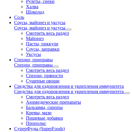
Рулеты, снеки
Халва
Шоколад
Соль
Соусы, майонез и уксусы
Соусы, майонез и уксусы
Смотреть весь раздел
Майонез
Пасты, пиккули
Соусы, заправки
Уксусы
Специи, приправы
Специи, приправы
Смотреть весь раздел
Специи, пряности
Сушеные овощи
Средства для оздоровления и укрепления иммунитета
Средства для оздоровления и укрепления иммунитета
Смотреть весь раздел
Аюрведические препараты
Бальзамы, сиропы
Кремы, мази
Пищевые добавки
Прополис
СуперФуды (SuperFoods)