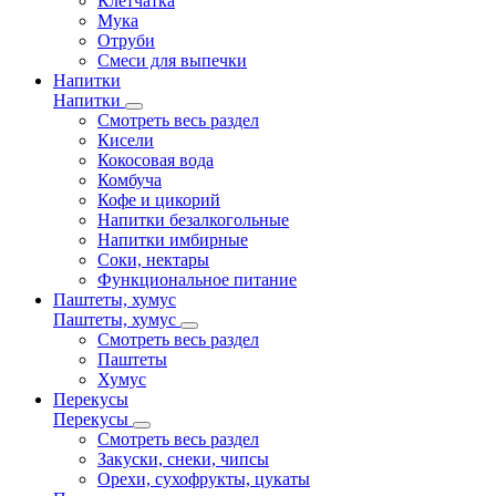
Клетчатка
Мука
Отруби
Смеси для выпечки
Напитки
Напитки
Смотреть весь раздел
Кисели
Кокосовая вода
Комбуча
Кофе и цикорий
Напитки безалкогольные
Напитки имбирные
Соки, нектары
Функциональное питание
Паштеты, хумус
Паштеты, хумус
Смотреть весь раздел
Паштеты
Хумус
Перекусы
Перекусы
Смотреть весь раздел
Закуски, снеки, чипсы
Орехи, сухофрукты, цукаты