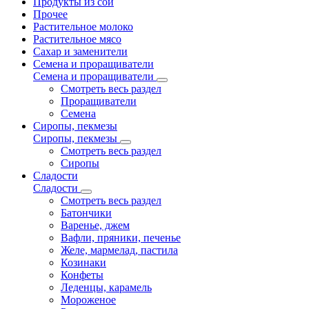
Продукты из сои
Прочее
Растительное молоко
Растительное мясо
Сахар и заменители
Семена и проращиватели
Семена и проращиватели
Смотреть весь раздел
Проращиватели
Семена
Сиропы, пекмезы
Сиропы, пекмезы
Смотреть весь раздел
Сиропы
Сладости
Сладости
Смотреть весь раздел
Батончики
Варенье, джем
Вафли, пряники, печенье
Желе, мармелад, пастила
Козинаки
Конфеты
Леденцы, карамель
Мороженое