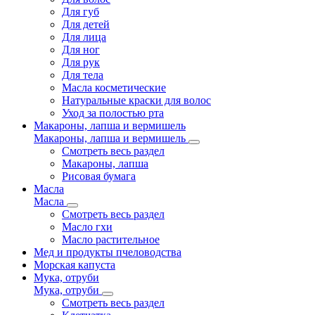
Для губ
Для детей
Для лица
Для ног
Для рук
Для тела
Масла косметические
Натуральные краски для волос
Уход за полостью рта
Макароны, лапша и вермишель
Макароны, лапша и вермишель
Смотреть весь раздел
Макароны, лапша
Рисовая бумага
Масла
Масла
Смотреть весь раздел
Масло гхи
Масло растительное
Мед и продукты пчеловодства
Морская капуста
Мука, отруби
Мука, отруби
Смотреть весь раздел