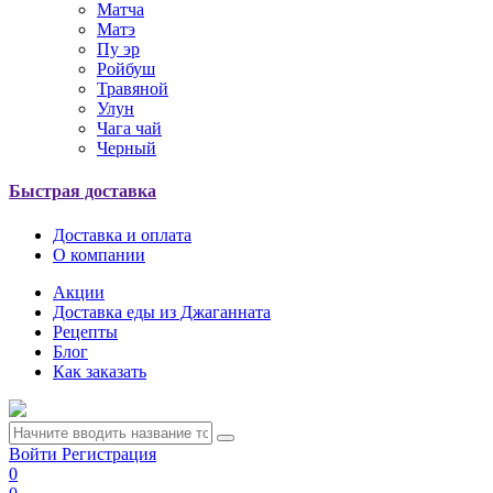
Матча
Матэ
Пу эр
Ройбуш
Травяной
Улун
Чага чай
Черный
Быстрая доставка
Доставка и оплата
О компании
Акции
Доставка еды из Джаганната
Рецепты
Блог
Как заказать
Войти
Регистрация
0