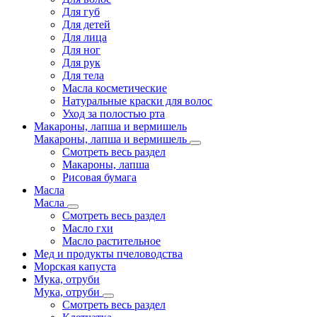
Для губ
Для детей
Для лица
Для ног
Для рук
Для тела
Масла косметические
Натуральные краски для волос
Уход за полостью рта
Макароны, лапша и вермишель
Макароны, лапша и вермишель
Смотреть весь раздел
Макароны, лапша
Рисовая бумага
Масла
Масла
Смотреть весь раздел
Масло гхи
Масло растительное
Мед и продукты пчеловодства
Морская капуста
Мука, отруби
Мука, отруби
Смотреть весь раздел