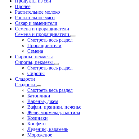
Продукты из сои
Прочее
Растительное молоко
Растительное мясо
Сахар и заменители
Семена и проращиватели
Семена и проращиватели
Смотреть весь раздел
Проращиватели
Семена
Сиропы, пекмезы
Сиропы, пекмезы
Смотреть весь раздел
Сиропы
Сладости
Сладости
Смотреть весь раздел
Батончики
Варенье, джем
Вафли, пряники, печенье
Желе, мармелад, пастила
Козинаки
Конфеты
Леденцы, карамель
Мороженое