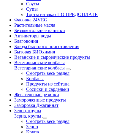
Соусы
Супы
Торты на заказ ПО ПРЕДОПЛАТЕ
Фасовка 24VEG
Растительные масла
Безалкогольные напитки
Активаторы воды
Благовония
Блюда быстрого приготовления
Бытовая БИОхимия
Веганские и сыроедческие продукты
Вегетарианские колбасы
Вегетарианские колбасы
Смотреть весь раздел
Колбасы
Продукты из сейтана
Сосиски и сардельки
Жевательные резинки
Замороженные продукты
Заморозка Джаганнат
Зерна, крупы
Зерна, крупы
Смотреть весь раздел
Зерно
Крупа