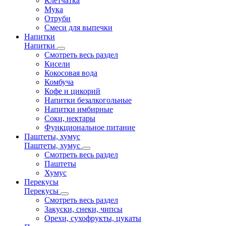
Клетчатка
Мука
Отруби
Смеси для выпечки
Напитки
Напитки
Смотреть весь раздел
Кисели
Кокосовая вода
Комбуча
Кофе и цикорий
Напитки безалкогольные
Напитки имбирные
Соки, нектары
Функциональное питание
Паштеты, хумус
Паштеты, хумус
Смотреть весь раздел
Паштеты
Хумус
Перекусы
Перекусы
Смотреть весь раздел
Закуски, снеки, чипсы
Орехи, сухофрукты, цукаты