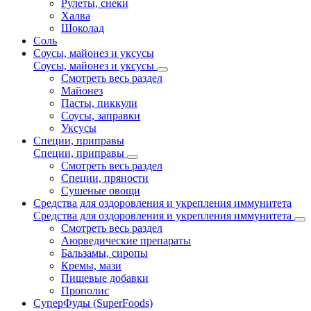
Рулеты, снеки
Халва
Шоколад
Соль
Соусы, майонез и уксусы
Соусы, майонез и уксусы
Смотреть весь раздел
Майонез
Пасты, пиккули
Соусы, заправки
Уксусы
Специи, приправы
Специи, приправы
Смотреть весь раздел
Специи, пряности
Сушеные овощи
Средства для оздоровления и укрепления иммунитета
Средства для оздоровления и укрепления иммунитета
Смотреть весь раздел
Аюрведические препараты
Бальзамы, сиропы
Кремы, мази
Пищевые добавки
Прополис
СуперФуды (SuperFoods)