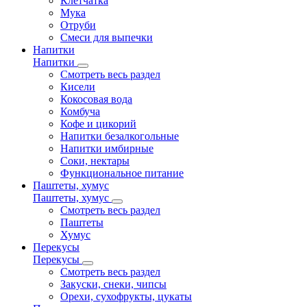
Клетчатка
Мука
Отруби
Смеси для выпечки
Напитки
Напитки
Смотреть весь раздел
Кисели
Кокосовая вода
Комбуча
Кофе и цикорий
Напитки безалкогольные
Напитки имбирные
Соки, нектары
Функциональное питание
Паштеты, хумус
Паштеты, хумус
Смотреть весь раздел
Паштеты
Хумус
Перекусы
Перекусы
Смотреть весь раздел
Закуски, снеки, чипсы
Орехи, сухофрукты, цукаты