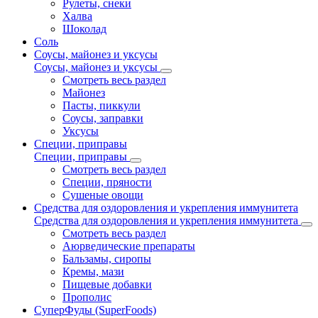
Рулеты, снеки
Халва
Шоколад
Соль
Соусы, майонез и уксусы
Соусы, майонез и уксусы
Смотреть весь раздел
Майонез
Пасты, пиккули
Соусы, заправки
Уксусы
Специи, приправы
Специи, приправы
Смотреть весь раздел
Специи, пряности
Сушеные овощи
Средства для оздоровления и укрепления иммунитета
Средства для оздоровления и укрепления иммунитета
Смотреть весь раздел
Аюрведические препараты
Бальзамы, сиропы
Кремы, мази
Пищевые добавки
Прополис
СуперФуды (SuperFoods)