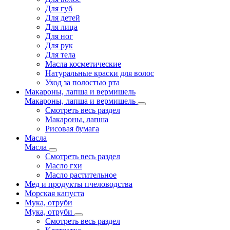
Для губ
Для детей
Для лица
Для ног
Для рук
Для тела
Масла косметические
Натуральные краски для волос
Уход за полостью рта
Макароны, лапша и вермишель
Макароны, лапша и вермишель
Смотреть весь раздел
Макароны, лапша
Рисовая бумага
Масла
Масла
Смотреть весь раздел
Масло гхи
Масло растительное
Мед и продукты пчеловодства
Морская капуста
Мука, отруби
Мука, отруби
Смотреть весь раздел