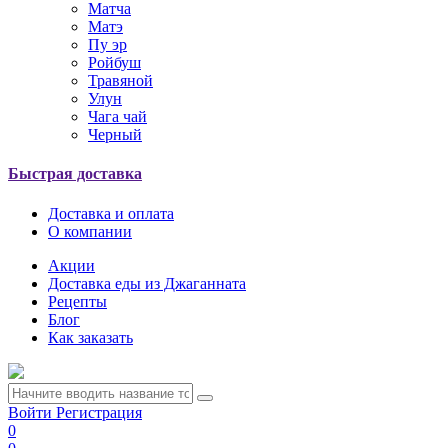
Матча
Матэ
Пу эр
Ройбуш
Травяной
Улун
Чага чай
Черный
Быстрая доставка
Доставка и оплата
О компании
Акции
Доставка еды из Джаганната
Рецепты
Блог
Как заказать
Войти
Регистрация
0