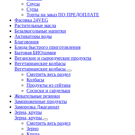
Соусы
Супы
Торты на заказ ПО ПРЕДОПЛАТЕ
Фасовка 24VEG
Растительные масла
Безалкогольные напитки
Активаторы воды
Благовония
Блюда быстрого приготовления
Бытовая БИОхимия
Веганские и сыроедческие продукты
Вегетарианские колбасы
Вегетарианские колбасы
Смотреть весь раздел
Колбасы
Продукты из сейтана
Сосиски и сардельки
Жевательные резинки
Замороженные продукты
Заморозка Джаганнат
Зерна, крупы
Зерна, крупы
Смотреть весь раздел
Зерно
Крупа