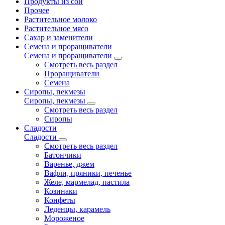
Продукты из сои
Прочее
Растительное молоко
Растительное мясо
Сахар и заменители
Семена и проращиватели
Семена и проращиватели
Смотреть весь раздел
Проращиватели
Семена
Сиропы, пекмезы
Сиропы, пекмезы
Смотреть весь раздел
Сиропы
Сладости
Сладости
Смотреть весь раздел
Батончики
Варенье, джем
Вафли, пряники, печенье
Желе, мармелад, пастила
Козинаки
Конфеты
Леденцы, карамель
Мороженое